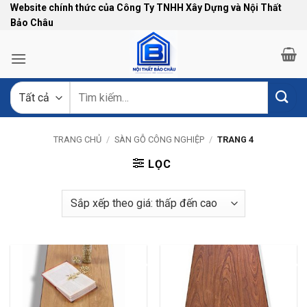
Bỏ
Website chính thức của Công Ty TNHH Xây Dựng và Nội Thất
Bảo Châu
qua
nội
dung
Tìm
kiếm:
TRANG CHỦ
/
SÀN GỖ CÔNG NGHIỆP
/
TRANG 4
LỌC
-13%
-13%