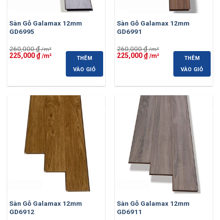
Sàn Gỗ Galamax 12mm
Sàn Gỗ Galamax 12mm
GD6995
GD6991
260,000
₫
260,000
₫
Giá
Giá
Giá
Giá
225,000
₫
225,000
₫
THÊM
THÊM
gốc
hiện
gốc
hiện
là:
tại
là:
tại
VÀO GIỎ
VÀO GIỎ
260,000 ₫.
là:
260,000 ₫.
là:
225,000 ₫.
225,000 ₫.
-13%
-13%
Sàn Gỗ Galamax 12mm
Sàn Gỗ Galamax 12mm
GD6912
GD6911