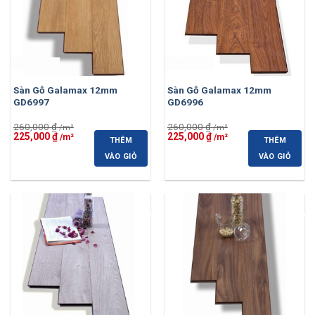
Sàn Gỗ Galamax 12mm
Sàn Gỗ Galamax 12mm
GD6997
GD6996
260,000
₫
260,000
₫
Giá
Giá
Giá
Giá
225,000
₫
225,000
₫
THÊM
THÊM
gốc
hiện
gốc
hiện
là:
tại
là:
tại
VÀO GIỎ
VÀO GIỎ
260,000 ₫.
là:
260,000 ₫.
là:
225,000 ₫.
225,000 ₫.
-13%
-13%