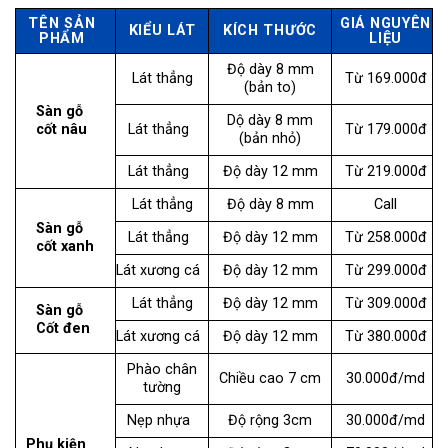
TÊN SẢN
GIÁ NGUYÊN
KIỂU LÁT
KÍCH THƯỚC
PHẨM
LIỆU
Độ dày 8 mm
Lát thẳng
Từ 169.000đ
(bản to)
Sàn gỗ
Dộ dày 8 mm
cốt nâu
Lát thẳng
Từ 179.000đ
(bản nhỏ)
Lát thẳng
Độ dày 12 mm
Từ 219.000đ
Lát thẳng
Độ dày 8 mm
Call
Sàn gỗ
Lát thẳng
Độ dày 12 mm
Từ 258.000đ
cốt xanh
Lát xương cá
Độ dày 12 mm
Từ 299.000đ
Lát thẳng
Độ dày 12 mm
Từ 309.000đ
Sàn gỗ
Cốt đen
Lát xương cá
Độ dày 12 mm
Từ 380.000đ
Phào chân
Chiều cao 7 cm
30.000đ/md
tường
Nẹp nhựa
Độ rộng 3cm
30.000đ/md
Phụ kiện