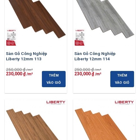
Sàn Gỗ Công Nghiệp
Sàn Gỗ Công Nghiệp
Liberty 12mm 113
Liberty 12mm 114
250,000
₫
250,000
₫
Giá
Giá
Giá
Giá
230,000
₫
230,000
₫
THÊM
THÊM
gốc
hiện
gốc
hiện
là:
tại
là:
tại
VÀO GIỎ
VÀO GIỎ
250,000 ₫.
là:
250,000 ₫.
là:
230,000 ₫.
230,000 ₫.
-8%
-8%