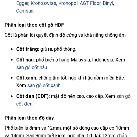
Egger
,
Kronoswiss
,
Kronopol
,
AGT Floor
,
Binyl
,
Camsan
.
Phân loại theo cốt gỗ HDF
Cốt là phần lõi quyết định độ cứng và khả năng chống ẩm:
Cốt trắng:
giá rẻ, phổ thông.
Cốt nâu:
phổ biến ở hàng Malaysia, Indonesia. Xem
sàn gỗ cốt nâu
.
Cốt xanh:
chống ẩm tốt, hợp khí hậu nồm miền Bắc.
Xem
sàn gỗ cốt xanh
.
Cốt đen (CDF):
mật độ nén cao, cao cấp. Xem
sàn gỗ
cốt đen
.
Phân loại theo độ dày
Phổ biến là 8mm và 12mm; một số dòng cao cấp có 10mm
và 14mm. Sàn 8mm tiết kiệm, hợp nhà ít đi lại; 12mm chắc