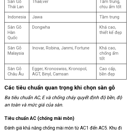
Sàn Gỗ
ThaiEver
Tầm trung,
Thái Lan
chịu ẩm tốt
Indonesia
Jawa
Tầm trung
Sàn Gỗ
Dongwha
Khá cao,
Hàn
thiết kế đẹp
Quốc
Sàn Gỗ
Inovar, Robina, Janmi, Fortune
Khá cao,
Malaysia
chống ẩm
tốt
Sàn Gỗ
Egger, Kronoswiss, Kronopol,
Cao cấp,
Châu Âu
AGT, Binyl, Camsan
bền đẹp
Các tiêu chuẩn quan trọng khi chọn sàn gỗ
Ba tiêu chuẩn AC, E và chống cháy quyết định độ bền, độ
an toàn và mức giá của sàn.
Tiêu chuẩn AC (chống mài mòn)
Đánh giá khả năng chống mài mòn từ AC1 đến AC5. Khu đi