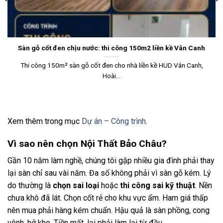
Sàn gỗ cốt đen chịu nước: thi công 150m2 liền kề Vân Canh
Thi công 150m² sàn gỗ cốt đen cho nhà liền kề HUD Vân Canh,
Hoài...
Xem thêm trong mục
Dự án – Công trình
.
Vì sao nên chọn Nội Thất Bảo Châu?
Gần 10 năm làm nghề, chúng tôi gặp nhiều gia đình phải thay
lại sàn chỉ sau vài năm. Đa số không phải vì sàn gỗ kém. Lý
do thường là
chọn sai loại
hoặc
thi công sai kỹ thuật
. Nền
chưa khô đã lát. Chọn cốt rẻ cho khu vực ẩm. Ham giá thấp
nên mua phải hàng kém chuẩn. Hậu quả là sàn phồng, cong
vênh, hở khe. Tiền mất, lại phải làm lại từ đầu.