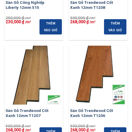
Sàn Gỗ Công Nghiệp
Sàn Gỗ Trendwood Cốt
Liberty 12mm 515
Xanh 12mm T1208
250,000
₫
300,000
₫
Giá
Giá
Giá
Giá
230,000
₫
268,000
₫
THÊM
THÊM
gốc
hiện
gốc
hiện
là:
tại
là:
tại
VÀO GIỎ
VÀO GIỎ
250,000 ₫.
là:
300,000 ₫.
là:
230,000 ₫.
268,000 ₫.
-11%
-11%
Sàn Gỗ Trendwood Cốt
Sàn Gỗ Trendwood Cốt
Xanh 12mm T1207
Xanh 12mm T1206
300,000
₫
300,000
₫
Giá
Giá
Giá
Giá
268,000
₫
268,000
₫
THÊM
THÊM