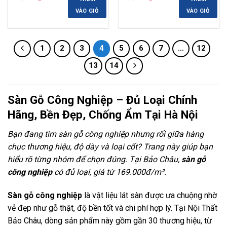
gốc
hiện
gốc
hiện
là:
tại
là:
tại
VÀO GIỎ
VÀO GIỎ
300,000 ₫.
là:
300,000 ₫.
là:
268,000 ₫.
268,000 ₫.
1
2
3
4
5
6
7
…
12
13
14
Sàn Gỗ Công Nghiệp – Đủ Loại Chính
Hãng, Bền Đẹp, Chống Ẩm Tại Hà Nội
Bạn đang tìm sàn gỗ công nghiệp nhưng rối giữa hàng
chục thương hiệu, độ dày và loại cốt? Trang này giúp bạn
hiểu rõ từng nhóm để chọn đúng. Tại Bảo Châu,
sàn gỗ
công nghiệp
có đủ loại, giá từ 169.000đ/m².
Sàn gỗ công nghiệp
là vật liệu lát sàn được ưa chuộng nhờ
vẻ đẹp như gỗ thật, độ bền tốt và chi phí hợp lý. Tại Nội Thất
Bảo Châu, dòng sản phẩm này gồm gần 30 thương hiệu, từ