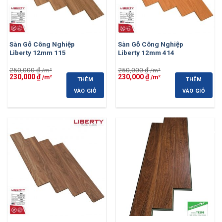
Sàn Gỗ Công Nghiệp
Sàn Gỗ Công Nghiệp
Liberty 12mm 115
Liberty 12mm 414
250,000
₫
250,000
₫
Giá
Giá
Giá
Giá
230,000
₫
230,000
₫
THÊM
THÊM
gốc
hiện
gốc
hiện
là:
tại
là:
tại
VÀO GIỎ
VÀO GIỎ
250,000 ₫.
là:
250,000 ₫.
là:
230,000 ₫.
230,000 ₫.
-8%
-11%