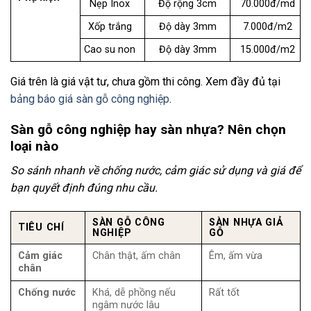
Nẹp Inox
Độ rộng 3cm
70.000đ/md
Xốp trắng
Độ dày 3mm
7.000đ/m2
Cao su non
Độ dày 3mm
15.000đ/m2
Giá trên là giá vật tư, chưa gồm thi công. Xem đầy đủ tại
bảng báo giá sàn gỗ công nghiệp
.
Sàn gỗ công nghiệp hay sàn nhựa? Nên chọn
loại nào
So sánh nhanh về chống nước, cảm giác sử dụng và giá để
bạn quyết định đúng nhu cầu.
SÀN GỖ CÔNG
SÀN NHỰA GIẢ
TIÊU CHÍ
NGHIỆP
GỖ
Cảm giác
Chân thật, ấm chân
Êm, ấm vừa
chân
Chống nước
Khá, dễ phồng nếu
Rất tốt
ngâm nước lâu