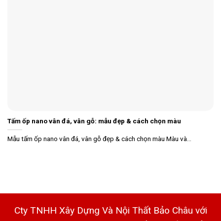
Tấm ốp nano vân đá, vân gỗ: mẫu đẹp & cách chọn màu
Mẫu tấm ốp nano vân đá, vân gỗ đẹp & cách chọn màu Màu và...
Cty TNHH Xây Dựng Và Nội Thất Bảo Châu với