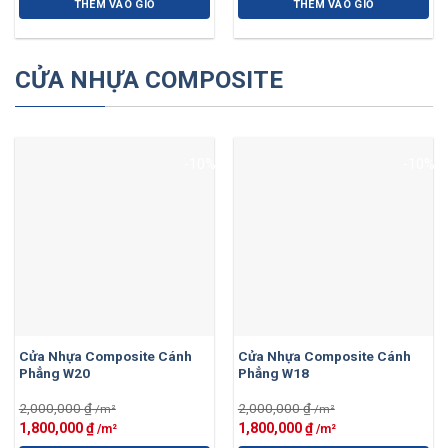
gốc
hiện
gốc
hiện
là:
tại
là:
tại
THÊM VÀO GIỎ
THÊM VÀO GIỎ
110,000 ₫.
là:
110,000 ₫.
là:
95,000 ₫.
95,000 ₫.
CỬA NHỰA COMPOSITE
-10%
-10%
Cửa Nhựa Composite Cánh
Cửa Nhựa Composite Cánh
Phẳng W20
Phẳng W18
2,000,000
₫
2,000,000
₫
Giá
Giá
Giá
Giá
1,800,000
₫
1,800,000
₫