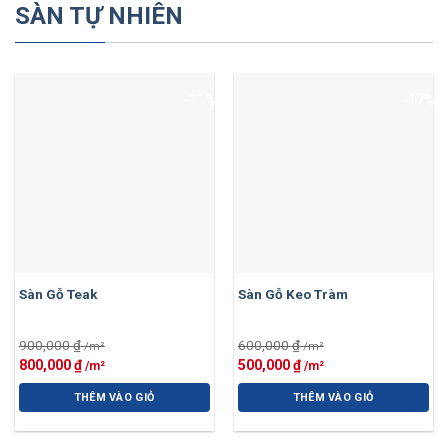
SÀN TỰ NHIÊN
-11%
-17%
Sàn Gỗ Teak
Sàn Gỗ Keo Tràm
900,000
₫
600,000
₫
Giá
Giá
Giá
Giá
800,000
₫
500,000
₫
gốc
hiện
gốc
hiện
là:
tại
là:
tại
THÊM VÀO GIỎ
THÊM VÀO GIỎ
900,000 ₫.
là:
600,000 ₫.
là:
800,000 ₫.
500,000 ₫.