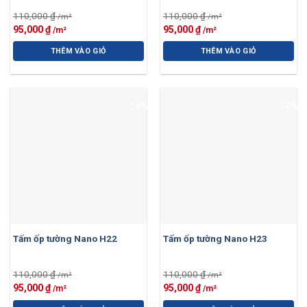
110,000
₫
110,000
₫
Giá
Giá
Giá
Giá
95,000
₫
95,000
₫
gốc
hiện
gốc
hiện
là:
tại
là:
tại
THÊM VÀO GIỎ
THÊM VÀO GIỎ
110,000 ₫.
là:
110,000 ₫.
là:
95,000 ₫.
95,000 ₫.
-14%
-14%
Tấm ốp tường Nano H22
Tấm ốp tường Nano H23
110,000
₫
110,000
₫
Giá
Giá
Giá
Giá
95,000
₫
95,000
₫