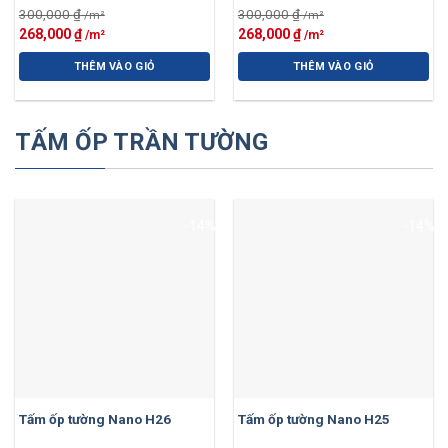
300,000
₫
300,000
₫
Giá
Giá
Giá
Giá
268,000
₫
268,000
₫
gốc
hiện
gốc
hiện
là:
tại
là:
tại
THÊM VÀO GIỎ
THÊM VÀO GIỎ
300,000 ₫.
là:
300,000 ₫.
là:
268,000 ₫.
268,000 ₫.
TẤM ỐP TRẦN TƯỜNG
-14%
-14%
Tấm ốp tường Nano H26
Tấm ốp tường Nano H25