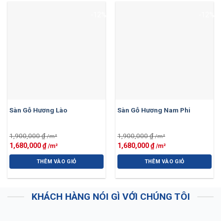
-12%
-12%
Sàn Gỗ Hương Lào
Sàn Gỗ Hương Nam Phi
1,900,000
₫
1,900,000
₫
Giá
Giá
Giá
Giá
1,680,000
₫
1,680,000
₫
gốc
hiện
gốc
hiện
là:
tại
là:
tại
THÊM VÀO GIỎ
THÊM VÀO GIỎ
1,900,000 ₫.
là:
1,900,000 ₫.
là:
1,680,000 ₫.
1,680,000 ₫.
KHÁCH HÀNG NÓI GÌ VỚI CHÚNG TÔI