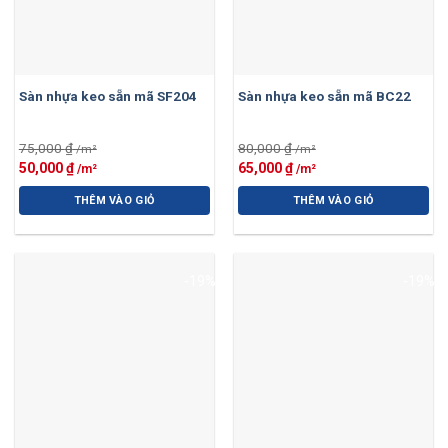
Sàn nhựa keo sẵn mã SF204
Sàn nhựa keo sẵn mã BC22
75,000
₫
80,000
₫
Giá
Giá
Giá
Giá
50,000
₫
65,000
₫
gốc
hiện
gốc
hiện
là:
tại
là:
tại
THÊM VÀO GIỎ
THÊM VÀO GIỎ
75,000 ₫.
là:
80,000 ₫.
là:
50,000 ₫.
65,000 ₫.
-19%
-19%