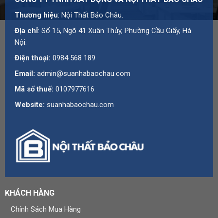
CÔNG TY TNHH XÂY DỰNG VÀ NỘI THẤT BẢO CHÂU
Thương hiệu
: Nội Thất Bảo Châu.
Địa chỉ
: Số 15, Ngõ 41 Xuân Thủy, Phường Cầu Giấy, Hà
Nội.
Điện thoại:
0984 568 189
Email:
admin@suanhabaochau.com
Mã số thuế:
0107977616
Website:
suanhabaochau.com
KHÁCH HÀNG
Chính Sách Mua Hàng