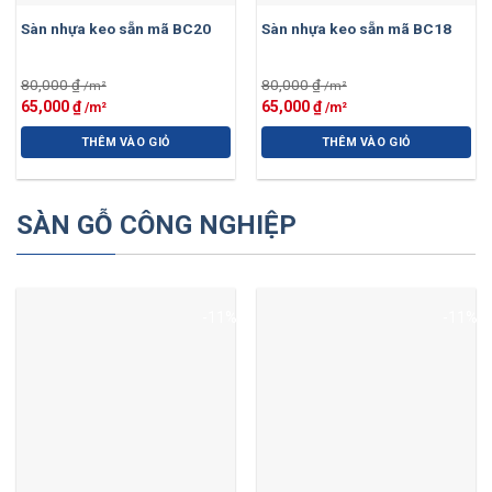
Sàn nhựa keo sẵn mã BC20
Sàn nhựa keo sẵn mã BC18
80,000
₫
80,000
₫
Giá
Giá
Giá
Giá
65,000
₫
65,000
₫
gốc
hiện
gốc
hiện
là:
tại
là:
tại
THÊM VÀO GIỎ
THÊM VÀO GIỎ
80,000 ₫.
là:
80,000 ₫.
là:
65,000 ₫.
65,000 ₫.
SÀN GỖ CÔNG NGHIỆP
-11%
-11%