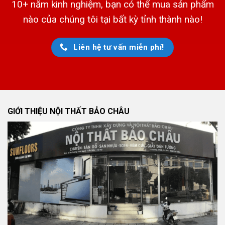
10+ năm kinh nghiệm, bạn có thể mua sản phẩm
nào của chúng tôi tại bất kỳ tỉnh thành nào!
Liên hệ tư vấn miễn phí!
GIỚI THIỆU NỘI THẤT BẢO CHÂU