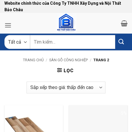
Bỏ
Website chính thức của Công Ty TNHH Xây Dựng và Nội Thất
Bảo Châu
qua
nội
dung
Tìm
kiếm:
TRANG CHỦ
/
SÀN GỖ CÔNG NGHIỆP
/
TRANG 2
LỌC
-5%
-5%