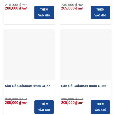
210,000
₫
230,000
₫
Giá
Giá
Giá
Giá
200,000
₫
205,000
₫
THÊM
THÊM
gốc
hiện
gốc
hiện
là:
tại
là:
tại
VÀO GIỎ
VÀO GIỎ
210,000 ₫.
là:
230,000 ₫.
là:
200,000 ₫.
205,000 ₫.
-11%
-11%
Sàn Gỗ Galamax 8mm GL77
Sàn Gỗ Galamax 8mm GL66
230,000
₫
230,000
₫
Giá
Giá
Giá
Giá
205,000
₫
205,000
₫
THÊM
THÊM
gốc
hiện
gốc
hiện
là:
tại
là:
tại
VÀO GIỎ
VÀO GIỎ
230,000 ₫.
là:
230,000 ₫.
là: