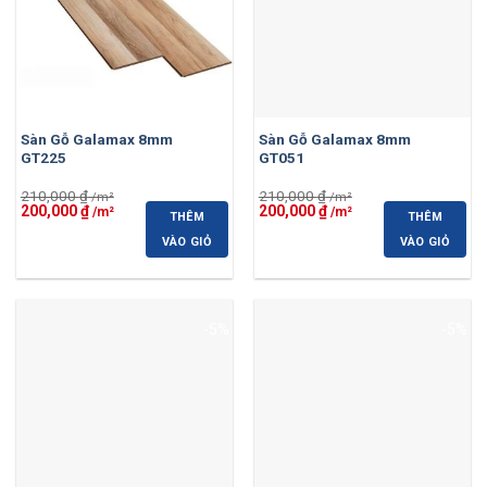
Sàn Gỗ Galamax 8mm
Sàn Gỗ Galamax 8mm
GT225
GT051
210,000
₫
210,000
₫
Giá
Giá
Giá
Giá
200,000
₫
200,000
₫
THÊM
THÊM
gốc
hiện
gốc
hiện
là:
tại
là:
tại
VÀO GIỎ
VÀO GIỎ
210,000 ₫.
là:
210,000 ₫.
là:
200,000 ₫.
200,000 ₫.
-5%
-5%