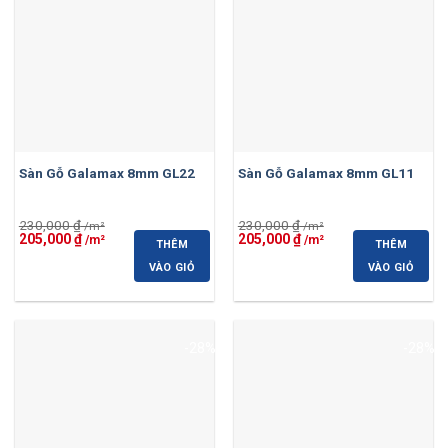
Sàn Gỗ Galamax 8mm GL22
Sàn Gỗ Galamax 8mm GL11
230,000
₫
230,000
₫
Giá
Giá
Giá
Giá
205,000
₫
205,000
₫
THÊM
THÊM
gốc
hiện
gốc
hiện
là:
tại
là:
tại
VÀO GIỎ
VÀO GIỎ
230,000 ₫.
là:
230,000 ₫.
là:
205,000 ₫.
205,000 ₫.
-28%
-28%