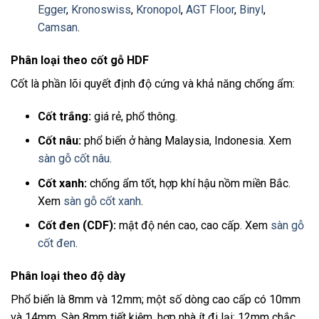
Egger
,
Kronoswiss
,
Kronopol
,
AGT Floor
,
Binyl
,
Camsan
.
Phân loại theo cốt gỗ HDF
Cốt là phần lõi quyết định độ cứng và khả năng chống ẩm:
Cốt trắng:
giá rẻ, phổ thông.
Cốt nâu:
phổ biến ở hàng Malaysia, Indonesia. Xem
sàn gỗ cốt nâu
.
Cốt xanh:
chống ẩm tốt, hợp khí hậu nồm miền Bắc.
Xem
sàn gỗ cốt xanh
.
Cốt đen (CDF):
mật độ nén cao, cao cấp. Xem
sàn gỗ
cốt đen
.
Phân loại theo độ dày
Phổ biến là 8mm và 12mm; một số dòng cao cấp có 10mm
và 14mm. Sàn 8mm tiết kiệm, hợp nhà ít đi lại; 12mm chắc