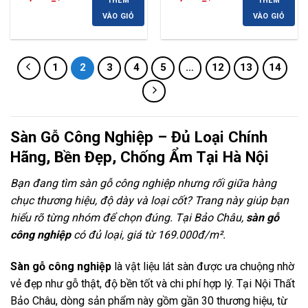
THÊM
THÊM
gốc
hiện
gốc
hiện
là:
tại
là:
tại
VÀO GIỎ
VÀO GIỎ
300,000 ₫.
là:
300,000 ₫.
là:
215,000 ₫.
215,000 ₫.
1
2
3
4
5
…
12
13
14
Sàn Gỗ Công Nghiệp – Đủ Loại Chính
Hãng, Bền Đẹp, Chống Ẩm Tại Hà Nội
Bạn đang tìm sàn gỗ công nghiệp nhưng rối giữa hàng
chục thương hiệu, độ dày và loại cốt? Trang này giúp bạn
hiểu rõ từng nhóm để chọn đúng. Tại Bảo Châu,
sàn gỗ
công nghiệp
có đủ loại, giá từ 169.000đ/m².
Sàn gỗ công nghiệp
là vật liệu lát sàn được ưa chuộng nhờ
vẻ đẹp như gỗ thật, độ bền tốt và chi phí hợp lý. Tại Nội Thất
Bảo Châu, dòng sản phẩm này gồm gần 30 thương hiệu, từ