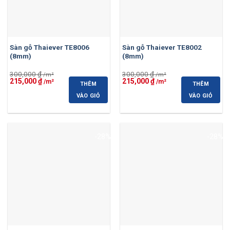
Sàn gỗ Thaiever TE8006
Sàn gỗ Thaiever TE8002
(8mm)
(8mm)
300,000
₫
300,000
₫
Giá
Giá
Giá
Giá
215,000
₫
215,000
₫
THÊM
THÊM
gốc
hiện
gốc
hiện
là:
tại
là:
tại
VÀO GIỎ
VÀO GIỎ
300,000 ₫.
là:
300,000 ₫.
là:
215,000 ₫.
215,000 ₫.
-28%
-28%