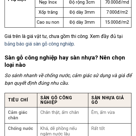
Nẹp Inox
Độ rộng 3cm
70.000đ/md
Xốp trắng
Độ dày 3mm
7.000đ/m2
Cao su non
Độ dày 3mm
15.000đ/m2
Giá trên là giá vật tư, chưa gồm thi công. Xem đầy đủ tại
bảng báo giá sàn gỗ công nghiệp
.
Sàn gỗ công nghiệp hay sàn nhựa? Nên chọn
loại nào
So sánh nhanh về chống nước, cảm giác sử dụng và giá để
bạn quyết định đúng nhu cầu.
SÀN GỖ CÔNG
SÀN NHỰA GIẢ
TIÊU CHÍ
NGHIỆP
GỖ
Cảm giác
Chân thật, ấm chân
Êm, ấm vừa
chân
Chống nước
Khá, dễ phồng nếu
Rất tốt
ngâm nước lâu