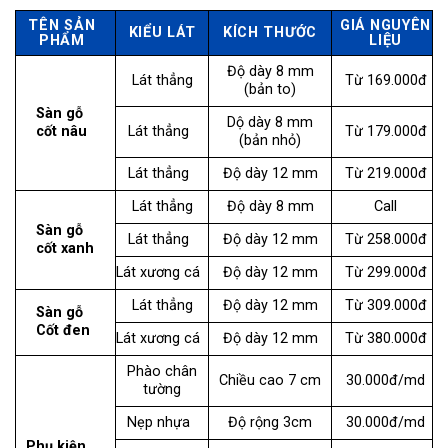
TÊN SẢN
GIÁ NGUYÊN
KIỂU LÁT
KÍCH THƯỚC
PHẨM
LIỆU
Độ dày 8 mm
Lát thẳng
Từ 169.000đ
(bản to)
Sàn gỗ
Dộ dày 8 mm
cốt nâu
Lát thẳng
Từ 179.000đ
(bản nhỏ)
Lát thẳng
Độ dày 12 mm
Từ 219.000đ
Lát thẳng
Độ dày 8 mm
Call
Sàn gỗ
Lát thẳng
Độ dày 12 mm
Từ 258.000đ
cốt xanh
Lát xương cá
Độ dày 12 mm
Từ 299.000đ
Lát thẳng
Độ dày 12 mm
Từ 309.000đ
Sàn gỗ
Cốt đen
Lát xương cá
Độ dày 12 mm
Từ 380.000đ
Phào chân
Chiều cao 7 cm
30.000đ/md
tường
Nẹp nhựa
Độ rộng 3cm
30.000đ/md
Phụ kiện