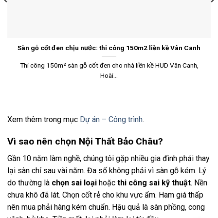
Sàn gỗ cốt đen chịu nước: thi công 150m2 liền kề Vân Canh
Thi công 150m² sàn gỗ cốt đen cho nhà liền kề HUD Vân Canh,
Hoài...
Xem thêm trong mục
Dự án – Công trình
.
Vì sao nên chọn Nội Thất Bảo Châu?
Gần 10 năm làm nghề, chúng tôi gặp nhiều gia đình phải thay
lại sàn chỉ sau vài năm. Đa số không phải vì sàn gỗ kém. Lý
do thường là
chọn sai loại
hoặc
thi công sai kỹ thuật
. Nền
chưa khô đã lát. Chọn cốt rẻ cho khu vực ẩm. Ham giá thấp
nên mua phải hàng kém chuẩn. Hậu quả là sàn phồng, cong