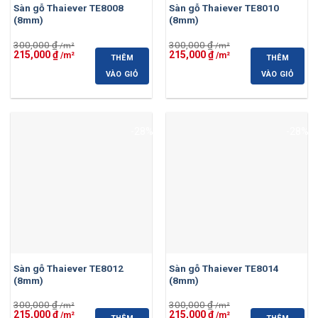
Sàn gỗ Thaiever TE8008
Sàn gỗ Thaiever TE8010
(8mm)
(8mm)
300,000
₫
300,000
₫
Giá
Giá
Giá
Giá
215,000
₫
215,000
₫
THÊM
THÊM
gốc
hiện
gốc
hiện
là:
tại
là:
tại
VÀO GIỎ
VÀO GIỎ
300,000 ₫.
là:
300,000 ₫.
là:
215,000 ₫.
215,000 ₫.
-28%
-28%
Sàn gỗ Thaiever TE8012
Sàn gỗ Thaiever TE8014
(8mm)
(8mm)
300,000
₫
300,000
₫
Giá
Giá
Giá
Giá
215,000
₫
215,000
₫