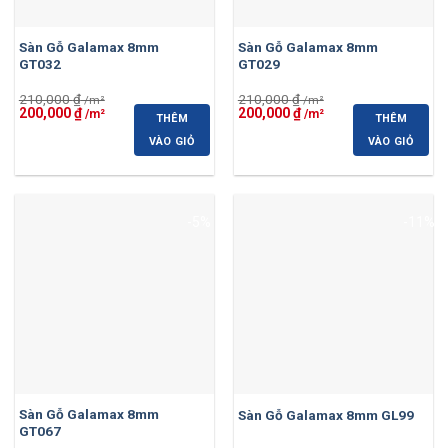
Sàn Gỗ Galamax 8mm
Sàn Gỗ Galamax 8mm
GT032
GT029
210,000
₫
210,000
₫
Giá
Giá
Giá
Giá
200,000
₫
200,000
₫
THÊM
THÊM
gốc
hiện
gốc
hiện
là:
tại
là:
tại
VÀO GIỎ
VÀO GIỎ
210,000 ₫.
là:
210,000 ₫.
là:
200,000 ₫.
200,000 ₫.
-5%
-11%
Sàn Gỗ Galamax 8mm
Sàn Gỗ Galamax 8mm GL99
GT067