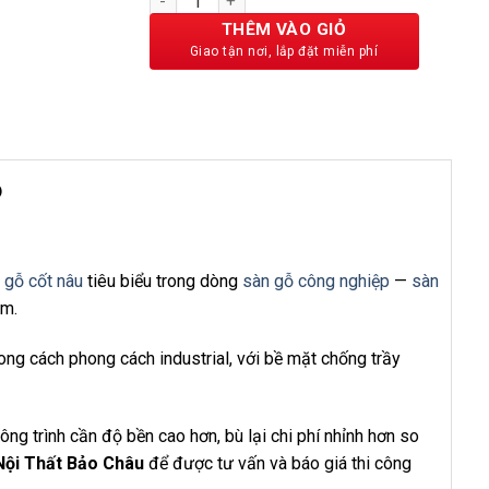
225,000 ₫.
THÊM VÀO GIỎ
6
 gỗ cốt nâu
tiêu biểu trong dòng
sàn gỗ công nghiệp
—
sàn
mm.
ong cách phong cách industrial, với bề mặt chống trầy
ng trình cần độ bền cao hơn, bù lại chi phí nhỉnh hơn so
Nội Thất Bảo Châu
để được tư vấn và báo giá thi công