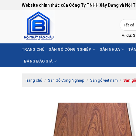
Bỏ
Website chính thức của Công Ty TNHH Xây Dựng và Nội 
qua
nội
dung
Ví dụ: 
TRANG CHỦ
SÀN GỖ CÔNG NGHIỆP
SÀN NHỰA
TẤM
BẢNG BÁO GIÁ
Trang chủ
/
Sàn Gỗ Công Nghiệp
/
Sàn gỗ việt nam
/
Sàn g