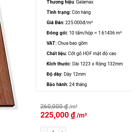
Thương hiệu
: Galamax
Tình trạng:
Còn hàng
Giá Bán:
225.000đ/m²
Đóng gói:
10 tấm/hộp = 1.61436 m²
VAT:
Chưa bao gồm
Chất liệu:
Cốt gỗ HDF mật độ cao
Kích thước:
Dài 1223 x Rộng 132mm
Độ dày:
Dày 12mm
Bảo hành:
24 tháng
260,000
₫
Giá
225,000
₫
Giá
gốc
hiện
là:
tại
Sàn Gỗ Galamax 12mm GD6996 số lượng
260,000 ₫.
là: