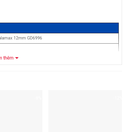
alamax 12mm GD6996
m thêm
ng nghiệp cốt nâu
32mm
-8%
-12%
ộp
m²/hộp