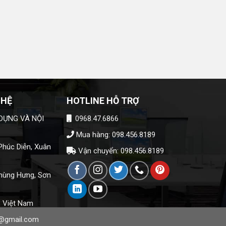
 HỆ
HOTLINE HỖ TRỢ
DỰNG VÀ NỘI
0968.47.6866
Mua hàng: 098.456.8189
húc Diễn, Xuân
Vận chuyển: 098.456.8189
hùng Hưng, Sơn
, Việt Nam
@gmail.com