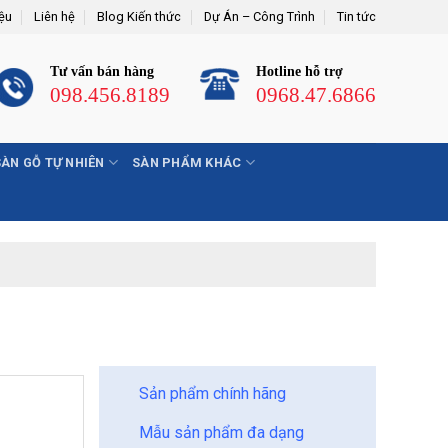
iệu
Liên hệ
Blog Kiến thức
Dự Án – Công Trình
Tin tức
Tư vấn bán hàng
Hotline hỗ trợ
098.456.8189
0968.47.6866
SÀN GỖ TỰ NHIÊN
SÀN PHẨM KHÁC
BẢO CHÂU - HOÀN HẢO
Sản phẩm chính hãng
Mẫu sản phẩm đa dạng