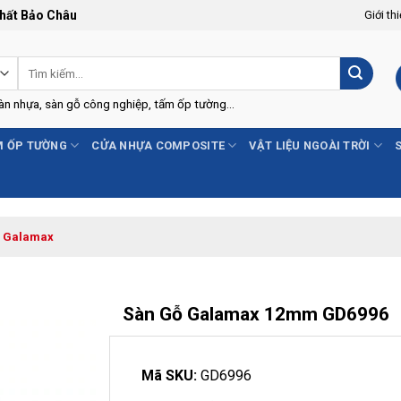
Thất Bảo Châu
Giới th
Tìm
kiếm:
Sàn nhựa, sàn gỗ công nghiệp, tấm ốp tường...
 ỐP TƯỜNG
CỬA NHỰA COMPOSITE
VẬT LIỆU NGOÀI TRỜI
ỗ Galamax
Sàn Gỗ Galamax 12mm GD6996
-13%
Mã SKU:
GD6996