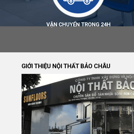
hoàn tiền
.
Chính Sách Bảo Hành
VẬN CHUYỂN TRONG 24H
Bảo hành được áp dụng theo đúng thời hạn và phạm v
bố tại thời điểm khách mua hàng. Chi tiết tại
Chính sá
Đơn Vị Cung Cấp Sản Phẩm
CÔNG TY TNHH XÂY DỰNG VÀ NỘI THẤT BẢO C
GIỚI THIỆU NỘI THẤT BẢO CHÂU
Thương hiệu:
Nội Thất Bảo Châu
Mã số thuế: 0107977616
Địa chỉ: Số 15, Ngõ 41 Xuân Thủy, Phường Cầu Gi
Hotline:
0984 568 189
Email:
admin@suanhabaochau.com
Website:
suanhabaochau.com