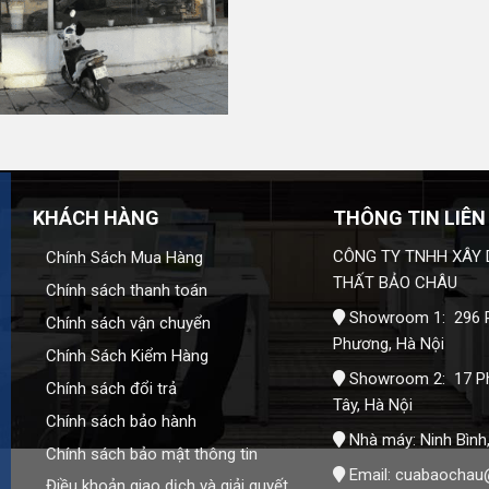
àng khảo sát và báo giá chi tiết theo đúng nhu cầu của
KHÁCH HÀNG
THÔNG TIN LIÊN
CÔNG TY TNHH XÂY 
Chính Sách Mua Hàng
THẤT BẢO CHÂU
Chính sách thanh toán
Showroom 1: 296 P
Chính sách vận chuyển
Phương, Hà Nội
Chính Sách Kiểm Hàng
Showroom 2: 17 P
Chính sách đổi trả
Tây, Hà Nội
Chính sách bảo hành
Nhà máy: Ninh Bình
Chính sách bảo mật thông tin
Email:
cuabaochau
Điều khoản giao dịch và giải quyết