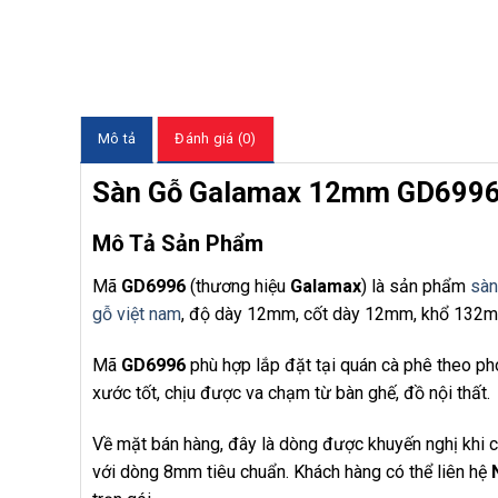
Mô tả
Đánh giá (0)
Sàn Gỗ Galamax 12mm GD699
Mô Tả Sản Phẩm
Mã
GD6996
(thương hiệu
Galamax
) là sản phẩm
sàn
gỗ việt nam
, độ dày 12mm, cốt dày 12mm, khổ 132
Mã
GD6996
phù hợp lắp đặt tại quán cà phê theo ph
xước tốt, chịu được va chạm từ bàn ghế, đồ nội thất.
Về mặt bán hàng, đây là dòng được khuyến nghị khi cô
với dòng 8mm tiêu chuẩn. Khách hàng có thể liên hệ