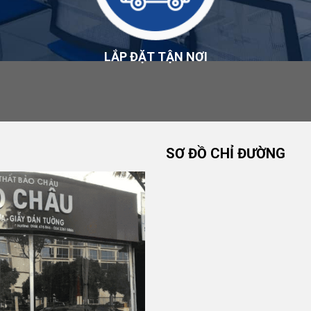
LẮP ĐẶT TẬN NƠI
i của sản phẩm, nhà sản xuất, dựa trên nội dung đã công
ch bảo hành
.
HÂU
SƠ ĐỒ CHỈ ĐƯỜNG
ấy, Hà Nội