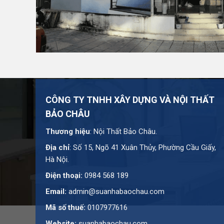
Cần tư vấn thêm về mẫu này? Đội ngũ Bảo Châu sẵn s
bạn.
CÔNG TY TNHH XÂY DỰNG VÀ NỘI THẤT
BẢO CHÂU
Thương hiệu
: Nội Thất Bảo Châu.
Địa chỉ
: Số 15, Ngõ 41 Xuân Thủy, Phường Cầu Giấy,
Hà Nội.
Điện thoại:
0984 568 189
Email:
admin@suanhabaochau.com
Mã số thuế:
0107977616
Website:
suanhabaochau.com