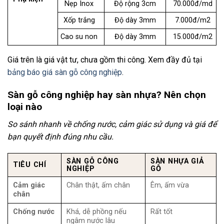
Nẹp Inox
Độ rộng 3cm
70.000đ/md
Xốp trắng
Độ dày 3mm
7.000đ/m2
Cao su non
Độ dày 3mm
15.000đ/m2
Giá trên là giá vật tư, chưa gồm thi công. Xem đầy đủ tại
bảng báo giá sàn gỗ công nghiệp
.
Sàn gỗ công nghiệp hay sàn nhựa? Nên chọn
loại nào
So sánh nhanh về chống nước, cảm giác sử dụng và giá để
bạn quyết định đúng nhu cầu.
SÀN GỖ CÔNG
SÀN NHỰA GIẢ
TIÊU CHÍ
NGHIỆP
GỖ
Cảm giác
Chân thật, ấm chân
Êm, ấm vừa
chân
Chống nước
Khá, dễ phồng nếu
Rất tốt
ngâm nước lâu