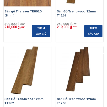
Sàn gỗ Thaiever TE8020
Sàn Gỗ Trendwood 12mm
(8mm)
T1261
300,000
₫
250,000
₫
Giá
Giá
Giá
Giá
215,000
₫
219,000
₫
THÊM
THÊM
gốc
hiện
gốc
hiện
là:
tại
là:
tại
VÀO GIỎ
VÀO GIỎ
300,000 ₫.
là:
250,000 ₫.
là:
215,000 ₫.
219,000 ₫.
-12%
-12%
Sàn Gỗ Trendwood 12mm
Sàn Gỗ Trendwood 12mm
T1262
T1263