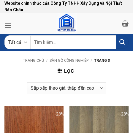
Bỏ
Website chính thức của Công Ty TNHH Xây Dựng và Nội Thất
Bảo Châu
qua
nội
dung
Tìm
kiếm:
TRANG CHỦ
/
SÀN GỖ CÔNG NGHIỆP
/
TRANG 3
LỌC
-28%
-28%