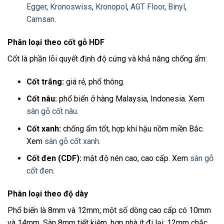
Egger
,
Kronoswiss
,
Kronopol
,
AGT Floor
,
Binyl
,
Camsan
.
Phân loại theo cốt gỗ HDF
Cốt là phần lõi quyết định độ cứng và khả năng chống ẩm:
Cốt trắng:
giá rẻ, phổ thông.
Cốt nâu:
phổ biến ở hàng Malaysia, Indonesia. Xem
sàn gỗ cốt nâu
.
Cốt xanh:
chống ẩm tốt, hợp khí hậu nồm miền Bắc.
Xem
sàn gỗ cốt xanh
.
Cốt đen (CDF):
mật độ nén cao, cao cấp. Xem
sàn gỗ
cốt đen
.
Phân loại theo độ dày
Phổ biến là 8mm và 12mm; một số dòng cao cấp có 10mm
và 14mm. Sàn 8mm tiết kiệm, hợp nhà ít đi lại; 12mm chắc