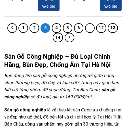
THÊM
THÊM
gốc
hiện
gốc
hiện
là:
tại
là:
tại
VÀO GIỎ
VÀO GIỎ
260,000 ₫.
là:
250,000 ₫.
là:
225,000 ₫.
220,000 ₫.
1
2
3
4
5
6
…
12
13
14
Sàn Gỗ Công Nghiệp – Đủ Loại Chính
Hãng, Bền Đẹp, Chống Ẩm Tại Hà Nội
Bạn đang tìm sàn gỗ công nghiệp nhưng rối giữa hàng
chục thương hiệu, độ dày và loại cốt? Trang này giúp bạn
hiểu rõ từng nhóm để chọn đúng. Tại Bảo Châu,
sàn gỗ
công nghiệp
có đủ loại, giá từ 169.000đ/m².
Sàn gỗ công nghiệp
là vật liệu lát sàn được ưa chuộng nhờ
vẻ đẹp như gỗ thật, độ bền tốt và chi phí hợp lý. Tại Nội Thất
Bảo Châu, dòng sản phẩm này gồm gần 30 thương hiệu, từ