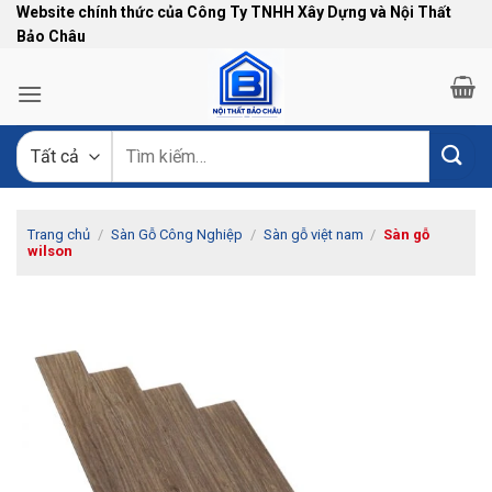
Bỏ
Website chính thức của Công Ty TNHH Xây Dựng và Nội Thất
Bảo Châu
qua
nội
dung
Tìm
kiếm:
Trang chủ
/
Sàn Gỗ Công Nghiệp
/
Sàn gỗ việt nam
/
Sàn gỗ
wilson
-10%