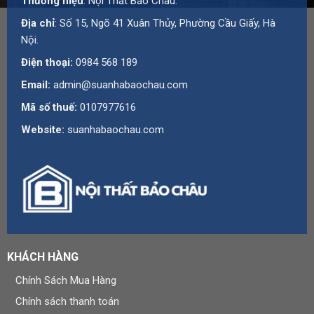
Thương hiệu
: Nội Thất Bảo Châu.
Hà Nội
Địa chỉ
: Số 15, Ngõ 41 Xuân Thủy, Phường Cầu Giấy, Hà
Hotline:
0984 568 189
Nội.
Email:
admin@suanhabaochau.com
Điện thoại:
0984 568 189
Website:
suanhabaochau.com
Email:
admin@suanhabaochau.com
Bạn cần tư vấn thêm về sản phẩm này? Liên hệ với Bảo
Mã số thuế:
0107977616
Châu để được khảo sát và báo giá chi tiết.
Website:
suanhabaochau.com
KHÁCH HÀNG
Chính Sách Mua Hàng
Chính sách thanh toán