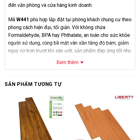
đến văn phòng và cửa hàng kinh doanh.
Mã
W441
phù hợp lắp đặt tại phòng khách chung cư theo
phong cách hiện đại, tối giản. Với không chứa
Formaldehyde, BPA hay Phthalate, an toàn cho sức khỏe
người sử dụng, cùng bề mặt vân sần tăng độ bám, giảm
nguy cơ trơn trượt khi sàn ướt, sản phẩm đáp ứng tốt nhu
cầu sử dụng hàng ngày mà không phát sinh chi phí bảo
Xem thêm
trì lớn. Bảo hành 24 tháng từ Bảo Châu giúp khách hàng
yên tâm hơn khi sử dụng lâu dài.
SẢN PHẨM TƯƠNG TỰ
Về mặt bán hàng, điểm bán hàng của dòng cốt tiêu chuẩn
8mm là giá cực kỳ tiết kiệm, phù hợp căn hộ cho thuê,
-6%
-8%
phòng ngủ hoặc công trình cần tối ưu ngân sách. Mã
W441
là lựa chọn tiết kiệm khi cải tạo phòng trọ cho thuê,
phù hợp cả khách mua lẻ lẫn nhà thầu cần số lượng lớn.
Khách hàng có thể mua vật tư độc lập hoặc đăng ký dịch
vụ khảo sát và thi công trọn gói của
Nội Thất Bảo Châu
.