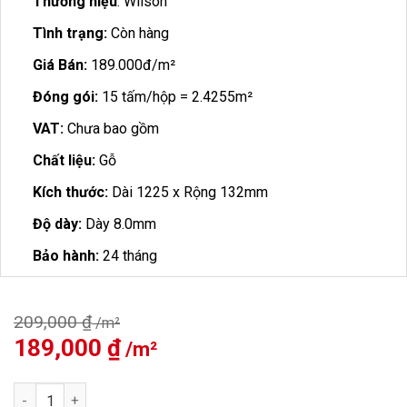
Thương hiệu
: Wilson
Tình trạng:
Còn hàng
Giá Bán:
189.000đ/m²
Đóng gói:
15 tấm/hộp = 2.4255m²
VAT:
Chưa bao gồm
Chất liệu:
Gỗ
Kích thước:
Dài 1225 x Rộng 132mm
Độ dày:
Dày 8.0mm
Bảo hành:
24 tháng
209,000
₫
Giá
189,000
₫
Giá
gốc
hiện
là:
tại
Sàn Gỗ Wilson 8mm W441 số lượng
209,000 ₫.
là: