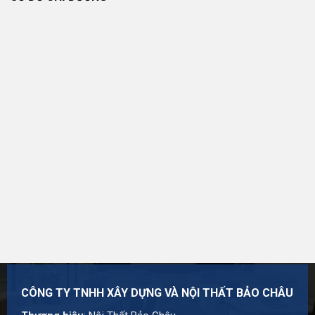
Đổi Trả Và Hoàn Tiền
Sản phẩm được xem xét đổi trả nếu đáp ứng các điều
kiện được công bố tại
Chính sách đổi trả và hoàn tiền
.
Chính Sách Bảo Hành
Thời hạn và phạm vi bảo hành áp dụng theo chính sách
của sản phẩm, nhà sản xuất và nội dung được công bố
tại thời điểm mua hàng. Chi tiết tại
Chính sách bảo hành
.
Đơn Vị Cung Cấp Sản Phẩm
CÔNG TY TNHH XÂY DỰNG VÀ NỘI THẤT BẢO CHÂU
Thương hiệu:
Nội Thất Bảo Châu
Mã số thuế: 0107977616
CÔNG TY TNHH XÂY DỰNG VÀ NỘI THẤT BẢO CHÂU
Địa chỉ: Số 15, Ngõ 41 Xuân Thủy, Phường Cầu Giấy,