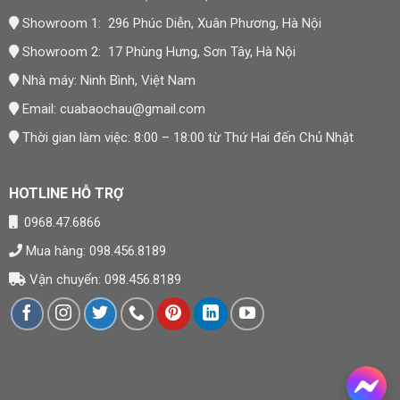
Đơn Vị Cung Cấp Sản Phẩm
Showroom 1: 296 Phúc Diễn, Xuân Phương, Hà Nội
Showroom 2: 17 Phùng Hưng, Sơn Tây, Hà Nội
CÔNG TY TNHH XÂY DỰNG VÀ NỘI THẤT BẢO CHÂU
Nhà máy: Ninh Bình, Việt Nam
Thương hiệu:
Nội Thất Bảo Châu
Email:
cuabaochau@gmail.com
Mã số thuế: 0107977616
Thời gian làm việc: 8:00 – 18:00 từ Thứ Hai đến Chủ Nhật
Địa chỉ trụ sở: Số 15, Ngõ 41 Xuân Thủy, Phường Cầu
Giấy, Hà Nội
HOTLINE HỖ TRỢ
Showroom 1: 296 Phúc Diễn, Xuân Phương, Hà Nội
0968.47.6866
Showroom 2: 17 Phùng Hưng, Sơn Tây, Hà Nội
Mua hàng: 098.456.8189
Nhà máy: Ninh Bình, Việt Nam
Vận chuyển: 098.456.8189
Hotline:
0984 568 189
Email:
admin@suanhabaochau.com
Website:
suanhabaochau.com