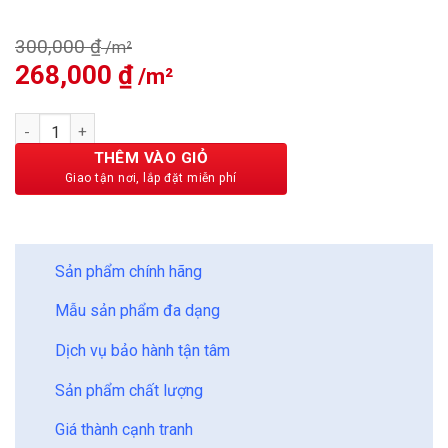
300,000
₫
Giá
268,000
₫
Giá
gốc
hiện
là:
tại
Sàn Gỗ Trendwood Cốt Xanh 12mm T1208 số lượng
300,000 ₫.
là:
268,000 ₫.
THÊM VÀO GIỎ
BẢO CHÂU - HOÀN HẢO
Sản phẩm chính hãng
Mẫu sản phẩm đa dạng
Dịch vụ bảo hành tận tâm
Sản phẩm chất lượng
Giá thành cạnh tranh