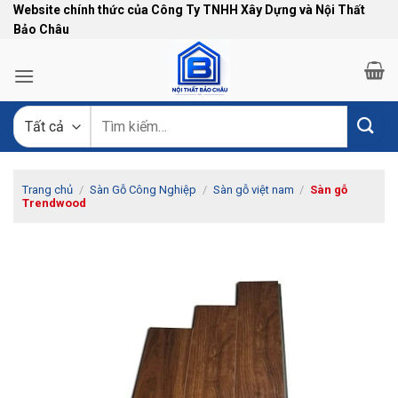
Bỏ
Website chính thức của Công Ty TNHH Xây Dựng và Nội Thất
Bảo Châu
qua
nội
dung
Tìm
kiếm:
Trang chủ
/
Sàn Gỗ Công Nghiệp
/
Sàn gỗ việt nam
/
Sàn gỗ
Trendwood
-11%