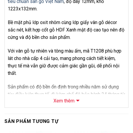
tiêu chuẩn sàn gỗ Việt Nam
, độ dày 12mm, khổ
1223x132mm.
Bề mặt phủ lớp oxit nhôm cùng lớp giấy vân gỗ décor
sắc nét, kết hợp cốt gỗ HDF Xanh mật độ cao tạo nên độ
cứng và độ bền cho sản phẩm.
Với vân gỗ tự nhiên và tông màu ấm, mã T1208 phù hợp
lát cho nhà cấp 4 cải tạo, mang phong cách tiết kiệm,
thực tế mà vẫn giữ được cảm giác gần gũi, dễ phối nội
thất.
Sản phẩm có độ bền ổn định trong nhiều năm sử dụng
tùy điều kiện thực tế, đi kèm chế độ bảo hành 24 tháng từ
Xem thêm
Bảo Châu — yên tâm sử dụng lâu dài mà không lo phát
sinh chi phí sửa chữa ngoài ý muốn.
SẢN PHẨM TƯƠNG TỰ
Về giá bán, đây là dòng được khuyến nghị cho các công
trình miền Bắc có mùa nồm, nơi cốt gỗ tiêu chuẩn dễ bị