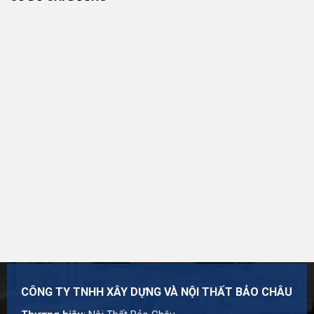
Thương hiệu:
Nội Thất Bảo Châu
Mã số thuế: 0107977616
Địa chỉ: Số 15, Ngõ 41 Xuân Thủy, Phường Cầu Giấy,
Hà Nội
Hotline:
0984 568 189
Email:
admin@suanhabaochau.com
Website:
suanhabaochau.com
Cần tư vấn thêm về mẫu này? Đội ngũ Bảo Châu sẵn
sàng khảo sát và báo giá chi tiết theo đúng nhu cầu của
bạn.
CÔNG TY TNHH XÂY DỰNG VÀ NỘI THẤT BẢO CHÂU