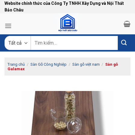
Bỏ
Website chính thức của Công Ty TNHH Xây Dựng và Nội Thất
Bảo Châu
qua
nội
dung
Tìm
kiếm:
Trang chủ
/
Sàn Gỗ Công Nghiệp
/
Sàn gỗ việt nam
/
Sàn gỗ
Galamax
-13%