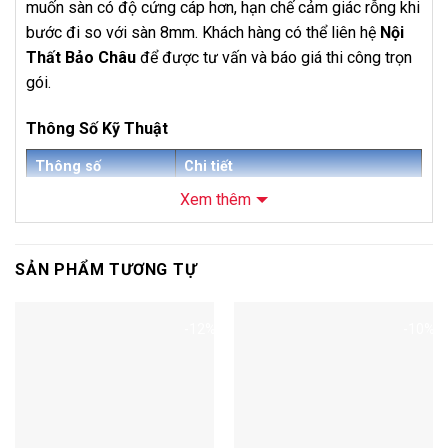
muốn sàn có độ cứng cáp hơn, hạn chế cảm giác rỗng khi
bước đi so với sàn 8mm. Khách hàng có thể liên hệ
Nội
Thất Bảo Châu
để được tư vấn và báo giá thi công trọn
gói.
Thông Số Kỹ Thuật
Thông số
Chi tiết
Xem thêm
Tên sản phẩm
Sàn Gỗ Galamax 12mm GD6991
Mã sản phẩm
GD6991
SẢN PHẨM TƯƠNG TỰ
Thương hiệu
Galamax
Loại sản phẩm
Sàn gỗ công nghiệp cốt nâu
-12%
-10%
Độ dày
12mm
Kích thước
1223 x 132mm
Số lượng tấm/hộp
10 tấm/hộp
Diện tích/hộp
1,61436 m²/hộp