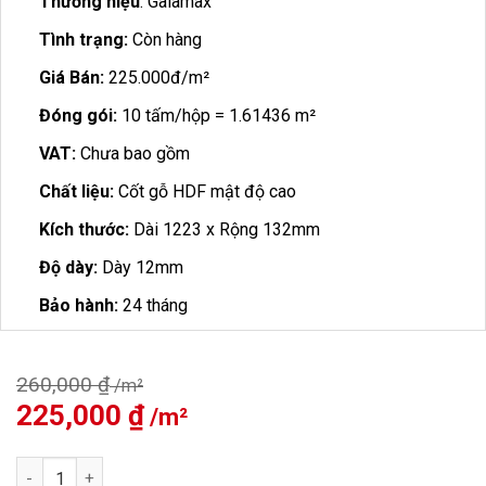
Thương hiệu
: Galamax
Tình trạng:
Còn hàng
Giá Bán:
225.000đ/m²
Đóng gói:
10 tấm/hộp = 1.61436 m²
VAT:
Chưa bao gồm
Chất liệu:
Cốt gỗ HDF mật độ cao
Kích thước:
Dài 1223 x Rộng 132mm
Độ dày:
Dày 12mm
Bảo hành:
24 tháng
260,000
₫
Giá
225,000
₫
Giá
gốc
hiện
là:
tại
Sàn Gỗ Galamax 12mm GD6991 số lượng
260,000 ₫.
là: