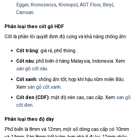
Egger
,
Kronoswiss
,
Kronopol
,
AGT Floor
,
Binyl
,
Camsan
.
Phân loại theo cốt gỗ HDF
Cốt là phần lõi quyết định độ cứng và khả năng chống ẩm:
Cốt trắng:
giá rẻ, phổ thông.
Cốt nâu:
phổ biến ở hàng Malaysia, Indonesia. Xem
sàn gỗ cốt nâu
.
Cốt xanh:
chống ẩm tốt, hợp khí hậu nồm miền Bắc.
Xem
sàn gỗ cốt xanh
.
Cốt đen (CDF):
mật độ nén cao, cao cấp. Xem
sàn gỗ
cốt đen
.
Phân loại theo độ dày
Phổ biến là 8mm và 12mm; một số dòng cao cấp có 10mm
và 14mm. Sàn 8mm tiết kiệm, hợp nhà ít đi lại; 12mm chắc