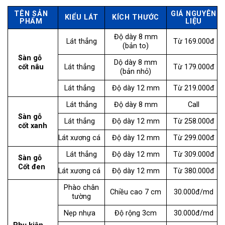
TÊN SẢN
GIÁ NGUYÊN
KIỂU LÁT
KÍCH THƯỚC
PHẨM
LIỆU
Độ dày 8 mm
Lát thẳng
Từ 169.000đ
(bản to)
Sàn gỗ
Dộ dày 8 mm
cốt nâu
Lát thẳng
Từ 179.000đ
(bản nhỏ)
Lát thẳng
Độ dày 12 mm
Từ 219.000đ
Lát thẳng
Độ dày 8 mm
Call
Sàn gỗ
Lát thẳng
Độ dày 12 mm
Từ 258.000đ
cốt xanh
Lát xương cá
Độ dày 12 mm
Từ 299.000đ
Lát thẳng
Độ dày 12 mm
Từ 309.000đ
Sàn gỗ
Cốt đen
Lát xương cá
Độ dày 12 mm
Từ 380.000đ
Phào chân
Chiều cao 7 cm
30.000đ/md
tường
Nẹp nhựa
Độ rộng 3cm
30.000đ/md