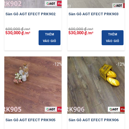
Sàn Gỗ AGT EFECT PRK902
Sàn Gỗ AGT EFECT PRK903
600,000
₫
600,000
₫
Giá
Giá
Giá
Giá
530,000
₫
530,000
₫
THÊM
THÊM
gốc
hiện
gốc
hiện
là:
tại
là:
tại
VÀO GIỎ
VÀO GIỎ
600,000 ₫.
là:
600,000 ₫.
là:
530,000 ₫.
530,000 ₫.
-12%
-12%
Sàn Gỗ AGT EFECT PRK905
Sàn Gỗ AGT EFECT PRK906