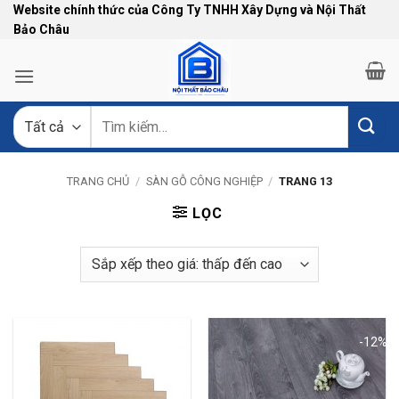
Bỏ
Website chính thức của Công Ty TNHH Xây Dựng và Nội Thất
Bảo Châu
qua
nội
dung
Tìm
kiếm:
TRANG CHỦ
/
SÀN GỖ CÔNG NGHIỆP
/
TRANG 13
LỌC
-5%
-12%