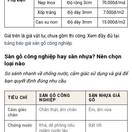
Phụ kiện
Nẹp Inox
Độ rộng 3cm
70.000đ/md
Xốp trắng
Độ dày 3mm
7.000đ/m2
Cao su non
Độ dày 3mm
15.000đ/m2
Giá trên là giá vật tư, chưa gồm thi công. Xem đầy đủ tại
bảng báo giá sàn gỗ công nghiệp
.
Sàn gỗ công nghiệp hay sàn nhựa? Nên chọn
loại nào
So sánh nhanh về chống nước, cảm giác sử dụng và giá để
bạn quyết định đúng nhu cầu.
SÀN GỖ CÔNG
SÀN NHỰA GIẢ
TIÊU CHÍ
NGHIỆP
GỖ
Cảm giác
Chân thật, ấm chân
Êm, ấm vừa
chân
Chống nước
Khá, dễ phồng nếu
Rất tốt
ngâm nước lâu