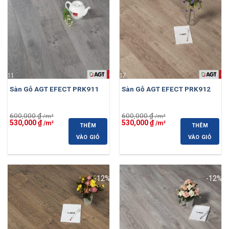
Sàn Gỗ AGT EFECT PRK911
Sàn Gỗ AGT EFECT PRK912
600,000
₫
600,000
₫
Giá
Giá
Giá
Giá
530,000
₫
530,000
₫
THÊM
THÊM
gốc
hiện
gốc
hiện
là:
tại
là:
tại
VÀO GIỎ
VÀO GIỎ
600,000 ₫.
là:
600,000 ₫.
là:
530,000 ₫.
530,000 ₫.
-12%
-12%