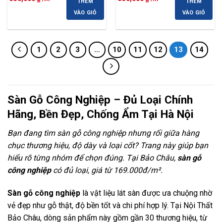
THÊM
THÊM
gốc
hiện
gốc
hiện
là:
tại
là:
tại
VÀO GIỎ
VÀO GIỎ
600,000 ₫.
là:
600,000 ₫.
là:
550,000 ₫.
550,000 ₫.
1
2
3
…
10
11
12
13
14
Sàn Gỗ Công Nghiệp – Đủ Loại Chính
Hãng, Bền Đẹp, Chống Ẩm Tại Hà Nội
Bạn đang tìm sàn gỗ công nghiệp nhưng rối giữa hàng
chục thương hiệu, độ dày và loại cốt? Trang này giúp bạn
hiểu rõ từng nhóm để chọn đúng. Tại Bảo Châu,
sàn gỗ
công nghiệp
có đủ loại, giá từ 169.000đ/m².
Sàn gỗ công nghiệp
là vật liệu lát sàn được ưa chuộng nhờ
vẻ đẹp như gỗ thật, độ bền tốt và chi phí hợp lý. Tại Nội Thất
Bảo Châu, dòng sản phẩm này gồm gần 30 thương hiệu, từ