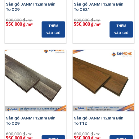
Sàn gỗ JANMI 12mm Bản
Sàn gỗ JANMI 12mm Bản
To O29
To CE21
600,000
₫
600,000
₫
Giá
Giá
Giá
Giá
550,000
₫
550,000
₫
THÊM
THÊM
gốc
hiện
gốc
hiện
là:
tại
là:
tại
VÀO GIỎ
VÀO GIỎ
600,000 ₫.
là:
600,000 ₫.
là:
550,000 ₫.
550,000 ₫.
-8%
-8%
Sàn gỗ JANMI 12mm Bản
Sàn gỗ JANMI 12mm Bản
To O29
To T12
600,000
₫
600,000
₫
Giá
Giá
Giá
Giá
550,000
₫
550,000
₫