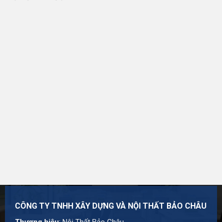
Mã số thuế: 0107977616
Địa chỉ: Số 15, Ngõ 41 Xuân Thủy, Phường Cầu Giấy,
Hà Nội
Hotline:
0984 568 189
Email:
admin@suanhabaochau.com
Website:
suanhabaochau.com
Bạn cần tư vấn thêm về sản phẩm này? Liên hệ với Bảo
Châu để được khảo sát và báo giá chi tiết.
CÔNG TY TNHH XÂY DỰNG VÀ NỘI THẤT BẢO CHÂU