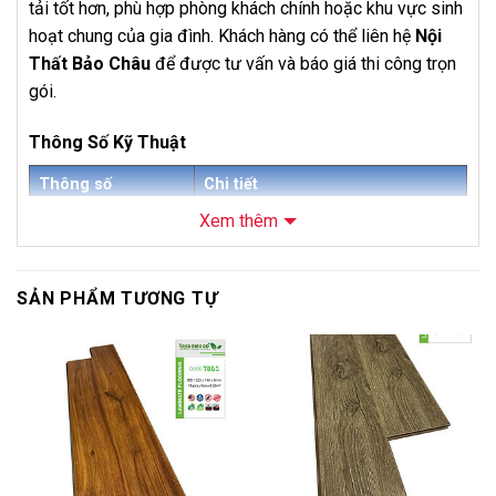
tải tốt hơn, phù hợp phòng khách chính hoặc khu vực sinh
hoạt chung của gia đình. Khách hàng có thể liên hệ
Nội
Thất Bảo Châu
để được tư vấn và báo giá thi công trọn
gói.
Thông Số Kỹ Thuật
Thông số
Chi tiết
Xem thêm
Tên sản phẩm
Sàn Gỗ Galamax 12mm GD6912
Mã sản phẩm
GD6912
SẢN PHẨM TƯƠNG TỰ
Thương hiệu
Galamax
Loại sản phẩm
Sàn gỗ công nghiệp cốt nâu
-6%
-6%
Độ dày
12mm
Kích thước
1223 x 132mm
Số lượng tấm/hộp
10 tấm/hộp
Diện tích/hộp
1,61436 m²/hộp