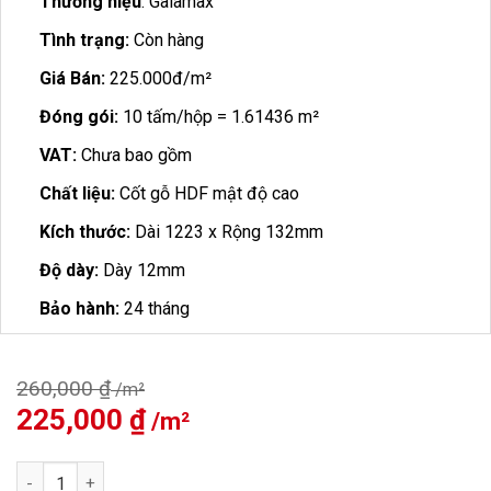
Thương hiệu
: Galamax
Tình trạng:
Còn hàng
Giá Bán:
225.000đ/m²
Đóng gói:
10 tấm/hộp = 1.61436 m²
VAT:
Chưa bao gồm
Chất liệu:
Cốt gỗ HDF mật độ cao
Kích thước:
Dài 1223 x Rộng 132mm
Độ dày:
Dày 12mm
Bảo hành:
24 tháng
260,000
₫
Giá
225,000
₫
Giá
gốc
hiện
là:
tại
Sàn Gỗ Galamax 12mm GD6912 số lượng
260,000 ₫.
là: