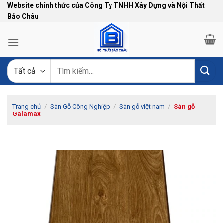
Bỏ
Website chính thức của Công Ty TNHH Xây Dựng và Nội Thất
Bảo Châu
qua
nội
dung
Tìm
kiếm:
Trang chủ
/
Sàn Gỗ Công Nghiệp
/
Sàn gỗ việt nam
/
Sàn gỗ
Galamax
-13%