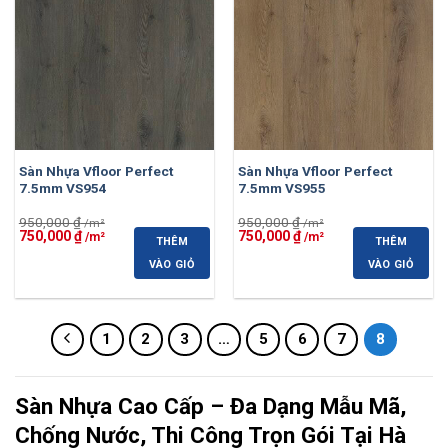
Sàn Nhựa Vfloor Perfect
Sàn Nhựa Vfloor Perfect
7.5mm VS954
7.5mm VS955
950,000
₫
950,000
₫
Giá
Giá
Giá
Giá
750,000
₫
750,000
₫
THÊM
THÊM
gốc
hiện
gốc
hiện
là:
tại
là:
tại
VÀO GIỎ
VÀO GIỎ
950,000 ₫.
là:
950,000 ₫.
là:
750,000 ₫.
750,000 ₫.
1
2
3
…
5
6
7
8
Sàn Nhựa Cao Cấp – Đa Dạng Mẫu Mã,
Chống Nước, Thi Công Trọn Gói Tại Hà