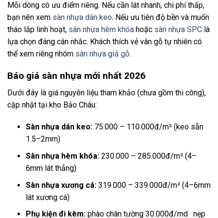
Mỗi dòng có ưu điểm riêng. Nếu cần lát nhanh, chi phí thấp,
bạn nên xem
sàn nhựa dán keo
. Nếu ưu tiên độ bền và muốn
tháo lắp linh hoạt,
sàn nhựa hèm khóa
hoặc
sàn nhựa SPC
là
lựa chọn đáng cân nhắc. Khách thích vẻ vân gỗ tự nhiên có
thể xem riêng nhóm
sàn nhựa giả gỗ
.
Báo giá sàn nhựa mới nhất 2026
Dưới đây là giá nguyên liệu tham khảo (chưa gồm thi công),
cập nhật tại kho Bảo Châu:
Sàn nhựa dán keo:
75.000 – 110.000đ/m² (keo sẵn
1.5–2mm)
Sàn nhựa hèm khóa:
230.000 – 285.000đ/m² (4–
6mm lát thẳng)
Sàn nhựa xương cá:
319.000 – 339.000đ/m² (4–6mm
lát xương cá)
Phụ kiện đi kèm:
phào chân tường 30.000đ/md · nẹp