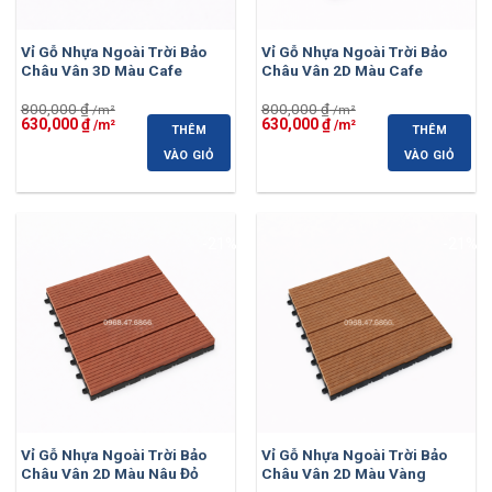
Vỉ Gỗ Nhựa Ngoài Trời Bảo
Vỉ Gỗ Nhựa Ngoài Trời Bảo
Châu Vân 3D Màu Cafe
Châu Vân 2D Màu Cafe
800,000
₫
800,000
₫
Giá
Giá
Giá
Giá
630,000
₫
630,000
₫
THÊM
THÊM
gốc
hiện
gốc
hiện
là:
tại
là:
tại
VÀO GIỎ
VÀO GIỎ
800,000 ₫.
là:
800,000 ₫.
là:
630,000 ₫.
630,000 ₫.
-21%
-21%
Vỉ Gỗ Nhựa Ngoài Trời Bảo
Vỉ Gỗ Nhựa Ngoài Trời Bảo
Châu Vân 2D Màu Nâu Đỏ
Châu Vân 2D Màu Vàng