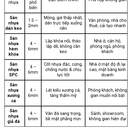
nhựa
phổ
biến
Sàn
Mỏng, giá thấp nhất,
1.5 –
Văn phòng, nhà cho
nhựa
dán trực tiếp xuống
2mm
thuê, cải tạo nhanh
dán keo
nền
Sàn
Lắp khóa nối, tháo
Nhà ở, căn hộ,
nhựa
4 –
lắp dễ, không cần
phòng ngủ, phòng
hèm
6mm
keo
khách
khóa
Sàn
Cốt nhựa đặc, cứng,
Nhà ở mật độ đi lại
4 –
nhựa
chống nước & chịu
cao, mặt bằng kinh
6mm
SPC
lực tốt
doanh
Sàn
nhựa
4 –
Lát kiểu xương cá,
Phòng khách, không
xương
6mm
tăng thẩm mỹ
gian muốn nổi bật
cá
Sàn
4 –
Vân đá sang trọng,
Sảnh, showroom,
nhựa
6mm
bề mặt phẳng mịn
không gian hiện đại
giả đá