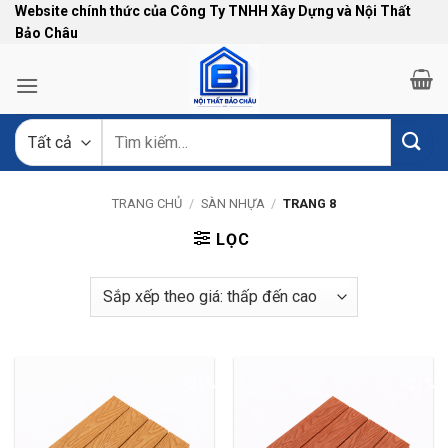
Bỏ
Website chính thức của Công Ty TNHH Xây Dựng và Nội Thất
Bảo Châu
qua
nội
dung
Tìm
kiếm:
TRANG CHỦ
/
SÀN NHỰA
/
TRANG 8
LỌC
-21%
-21%