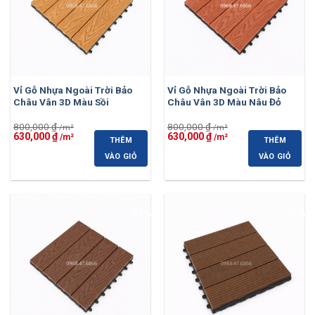
Vỉ Gỗ Nhựa Ngoài Trời Bảo
Vỉ Gỗ Nhựa Ngoài Trời Bảo
Châu Vân 3D Màu Sồi
Châu Vân 3D Màu Nâu Đỏ
800,000
₫
800,000
₫
Giá
Giá
Giá
Giá
630,000
₫
630,000
₫
THÊM
THÊM
gốc
hiện
gốc
hiện
là:
tại
là:
tại
VÀO GIỎ
VÀO GIỎ
800,000 ₫.
là:
800,000 ₫.
là:
630,000 ₫.
630,000 ₫.
-21%
-21%