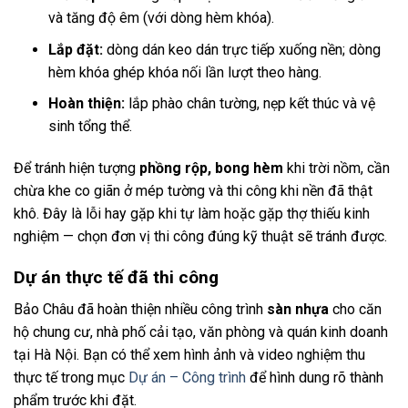
và tăng độ êm (với dòng hèm khóa).
Lắp đặt:
dòng dán keo dán trực tiếp xuống nền; dòng
hèm khóa ghép khóa nối lần lượt theo hàng.
Hoàn thiện:
lắp phào chân tường, nẹp kết thúc và vệ
sinh tổng thể.
Để tránh hiện tượng
phồng rộp, bong hèm
khi trời nồm, cần
chừa khe co giãn ở mép tường và thi công khi nền đã thật
khô. Đây là lỗi hay gặp khi tự làm hoặc gặp thợ thiếu kinh
nghiệm — chọn đơn vị thi công đúng kỹ thuật sẽ tránh được.
Dự án thực tế đã thi công
Bảo Châu đã hoàn thiện nhiều công trình
sàn nhựa
cho căn
hộ chung cư, nhà phố cải tạo, văn phòng và quán kinh doanh
tại Hà Nội. Bạn có thể xem hình ảnh và video nghiệm thu
thực tế trong mục
Dự án – Công trình
để hình dung rõ thành
phẩm trước khi đặt.