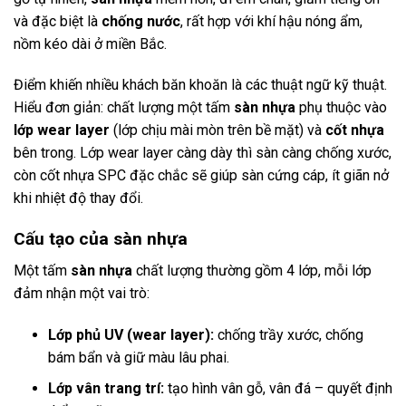
và đặc biệt là
chống nước
, rất hợp với khí hậu nóng ẩm,
nồm kéo dài ở miền Bắc.
Điểm khiến nhiều khách băn khoăn là các thuật ngữ kỹ thuật.
Hiểu đơn giản: chất lượng một tấm
sàn nhựa
phụ thuộc vào
lớp wear layer
(lớp chịu mài mòn trên bề mặt) và
cốt nhựa
bên trong. Lớp wear layer càng dày thì sàn càng chống xước,
còn cốt nhựa SPC đặc chắc sẽ giúp sàn cứng cáp, ít giãn nở
khi nhiệt độ thay đổi.
Cấu tạo của sàn nhựa
Một tấm
sàn nhựa
chất lượng thường gồm 4 lớp, mỗi lớp
đảm nhận một vai trò:
Lớp phủ UV (wear layer):
chống trầy xước, chống
bám bẩn và giữ màu lâu phai.
Lớp vân trang trí:
tạo hình vân gỗ, vân đá – quyết định