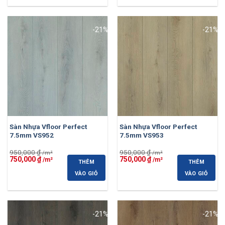
750,000 ₫.
750,000 ₫.
-21%
-21%
Sàn Nhựa Vfloor Perfect
Sàn Nhựa Vfloor Perfect
7.5mm VS952
7.5mm VS953
950,000
₫
950,000
₫
Giá
Giá
Giá
Giá
750,000
₫
750,000
₫
THÊM
THÊM
gốc
hiện
gốc
hiện
là:
tại
là:
tại
VÀO GIỎ
VÀO GIỎ
950,000 ₫.
là:
950,000 ₫.
là:
750,000 ₫.
750,000 ₫.
-21%
-21%