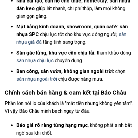
Nhà cải tạo, căn hộ cho thuê, homestay:
sàn nhựa
dán keo
giúp lát nhanh, chi phí thấp, làm mới không
gian gọn gàng.
Mặt bằng kinh doanh, showroom, quán café:
sàn
nhựa SPC
chịu lực tốt cho khu vực đông người;
sàn
nhựa giả đá
tăng tính sang trọng.
Sàn gác lửng, khu vực cần chịu tải:
tham khảo dòng
sàn nhựa chịu lực
chuyên dụng.
Ban công, sân vườn, không gian ngoài trời:
chọn
sàn nhựa ngoài trời
chịu được nắng mưa.
Chính sách bán hàng & cam kết tại Bảo Châu
Phần lớn nỗi lo của khách là "mất tiền nhưng không yên tâm".
Vì vậy Bảo Châu minh bạch ngay từ đầu:
Báo giá rõ ràng từng hạng mục
, không phát sinh bất
ngờ sau khi chốt.