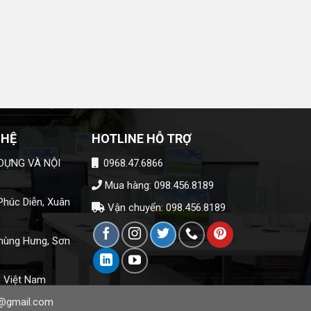
 HỆ
HOTLINE HỖ TRỢ
DỰNG VÀ NỘI
0968.47.6866
Mua hàng: 098.456.8189
húc Diễn, Xuân
Vận chuyển: 098.456.8189
hùng Hưng, Sơn
, Việt Nam
@gmail.com