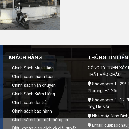
Bảo Châu
để được báo giá và hỗ trợ chi tiết.
KHÁCH HÀNG
THÔNG TIN LIÊN
CÔNG TY TNHH XÂY 
Chính Sách Mua Hàng
THẤT BẢO CHÂU
Chính sách thanh toán
Showroom 1: 296 P
Chính sách vận chuyển
Phương, Hà Nội
Chính Sách Kiểm Hàng
Showroom 2: 17 P
Chính sách đổi trả
Tây, Hà Nội
Chính sách bảo hành
Nhà máy: Ninh Bình
Chính sách bảo mật thông tin
Email:
cuabaochau
Điều khoản giao dịch và giải quyết