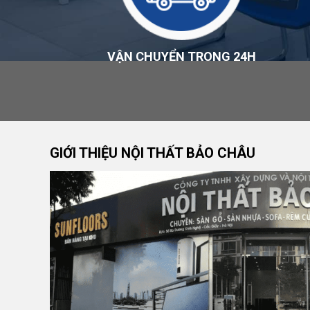
Sản phẩm được xem xét đổi trả nếu đáp ứng các điề
Chính Sách Bảo Hành
VẬN CHUYỂN TRONG 24H
Thời hạn và phạm vi bảo hành áp dụng theo chính sá
tại thời điểm mua hàng. Chi tiết tại
Chính sách bảo h
Đơn Vị Cung Cấp Sản Phẩm
GIỚI THIỆU NỘI THẤT BẢO CHÂU
CÔNG TY TNHH XÂY DỰNG VÀ NỘI THẤT BẢO C
Thương hiệu:
Nội Thất Bảo Châu
Mã số thuế: 0107977616
Địa chỉ: Số 15, Ngõ 41 Xuân Thủy, Phường Cầu Gi
Hotline:
0984 568 189
Email:
admin@suanhabaochau.com