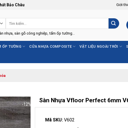
Thất Bảo Châu
Giới th
Tìm
kiếm:
Sàn nhựa, sàn gỗ công nghiệp, tấm ốp tường...
 ỐP TƯỜNG
CỬA NHỰA COMPOSITE
VẬT LIỆU NGOÀI TRỜI
hóa
Sàn Nhựa Vfloor Perfect 6mm V
-12%
Mã SKU:
V602