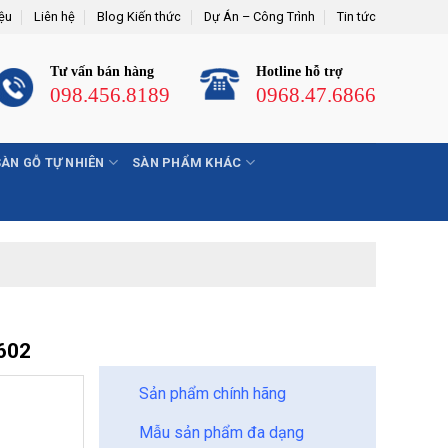
iệu
Liên hệ
Blog Kiến thức
Dự Án – Công Trình
Tin tức
Tư vấn bán hàng
Hotline hỗ trợ
098.456.8189
0968.47.6866
SÀN GỖ TỰ NHIÊN
SÀN PHẨM KHÁC
BẢO CHÂU - HOÀN HẢO
602
Sản phẩm chính hãng
Mẫu sản phẩm đa dạng