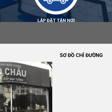
u kiện được công bố tại
Chính sách đổi trả và hoàn tiền
.
LẮP ĐẶT TẬN NƠI
ch của sản phẩm, nhà sản xuất và nội dung được công bố
ành
.
SƠ ĐỒ CHỈ ĐƯỜNG
HÂU
ấy, Hà Nội