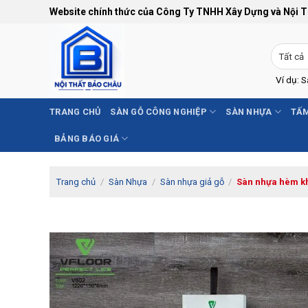
Bỏ
Website chính thức của Công Ty TNHH Xây Dựng và Nội 
qua
nội
dung
Ví dụ: 
TRANG CHỦ
SÀN GỖ CÔNG NGHIỆP
SÀN NHỰA
TẤM
BẢNG BÁO GIÁ
Trang chủ
/
Sàn Nhựa
/
Sàn nhựa giả gỗ
/
Sàn nhựa hèm k