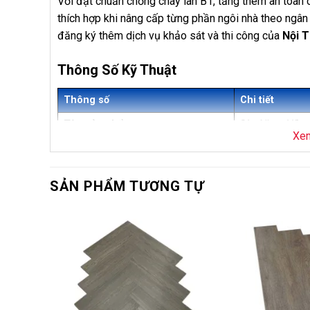
Với đạt chuẩn chống cháy lan B1, tăng thêm an toàn
thích hợp khi nâng cấp từng phần ngôi nhà theo ngâ
đăng ký thêm dịch vụ khảo sát và thi công của
Nội 
Thông Số Kỹ Thuật
Thông số
Chi tiết
Tên sản phẩm
Sàn Nhựa Vflo
Xe
Mã sản phẩm
V602
Thương hiệu
Vfloor
SẢN PHẨM TƯƠNG TỰ
Loại sản phẩm
Sàn nhựa hèm k
Độ dày
6mm + 2mm I
-14%
Kích thước
Dài 1200 x Rộ
Số lượng tấm/hộp
10 tấm/hộp
Diện tích/hộp
1,8m²