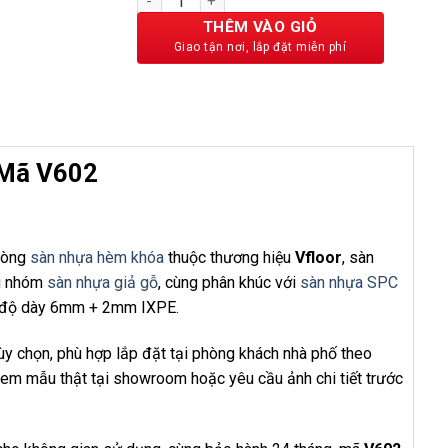
530,000 ₫.
THÊM VÀO GIỎ
 Mã V602
 dòng
sàn nhựa hèm khóa
thuộc thương hiệu
Vfloor
, sàn
ng nhóm
sàn nhựa giả gỗ
, cùng phân khúc với
sàn nhựa SPC
ới độ dày 6mm + 2mm IXPE.
y chọn, phù hợp lắp đặt tại phòng khách nhà phố theo
xem mẫu thật tại showroom hoặc yêu cầu ảnh chi tiết trước