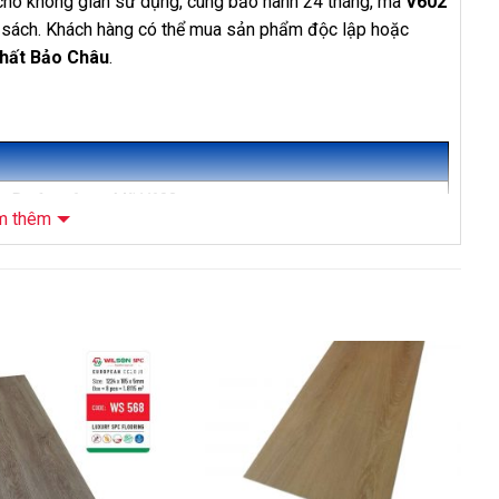
 cho không gian sử dụng, cùng bảo hành 24 tháng, mã
V602
n sách. Khách hàng có thể mua sản phẩm độc lập hoặc
Thất Bảo Châu
.
or Perfect 6mm Mã V602
m thêm
hóa lát thẳng
XPE
-10%
-14%
ng 150 mm x Dày 6mm