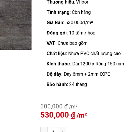
Thương hiệu
: Vfloor
Tình trạng:
Còn hàng
Giá Bán:
530.000đ/m²
Đóng gói:
10 tấm / hộp
VAT:
Chưa bao gồm
Chất liệu:
Nhựa PVC chất lượng cao
Kích thước:
Dài 1200 x Rộng 150 mm
Độ dày:
Dày 6mm + 2mm IXPE
Bảo hành:
24 tháng
600,000
₫
Giá
530,000
₫
Giá
gốc
hiện
là:
tại
Sàn Nhựa Vfloor Perfect 6mm V602 số lượng
600,000 ₫.
là: