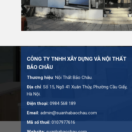
Website:
suanhabaochau.com
Bạn cần tư vấn thêm về sản phẩm này?
Liên hệ với 
CÔNG TY TNHH XÂY DỰNG VÀ NỘI THẤT
BẢO CHÂU
Thương hiệu
: Nội Thất Bảo Châu.
Địa chỉ
: Số 15, Ngõ 41 Xuân Thủy, Phường Cầu Giấy,
Hà Nội.
Điện thoại:
0984 568 189
Email:
admin@suanhabaochau.com
Mã số thuế:
0107977616
Website:
suanhabaochau.com