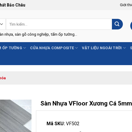
Thất Bảo Châu
Giới th
Tìm
kiếm:
Sàn nhựa, sàn gỗ công nghiệp, tấm ốp tường...
 ỐP TƯỜNG
CỬA NHỰA COMPOSITE
VẬT LIỆU NGOÀI TRỜI
hóa
Sàn Nhựa VFloor Xương Cá 5mm
-9%
Mã SKU:
VF502