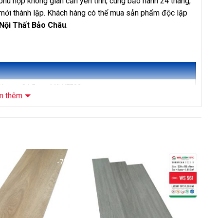
 phù hợp không gian cần yên tĩnh, cùng bảo hành 24 tháng,
mới thành lập. Khách hàng có thể mua sản phẩm độc lập
Nội Thất Bảo Châu
.
 Xương Cá 5mm Mã VF502
m thêm
óa lát xương cá
E
-7%
-10%
126 mm x Dày 5mm