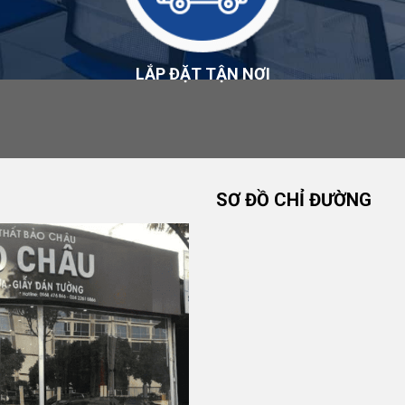
u kiện được công bố tại
Chính sách đổi trả và hoàn tiền
.
LẮP ĐẶT TẬN NƠI
ch của sản phẩm, nhà sản xuất và nội dung được công bố
ành
.
SƠ ĐỒ CHỈ ĐƯỜNG
HÂU
ấy, Hà Nội