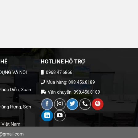
 HỆ
HOTLINE HỖ TRỢ
DỰNG VÀ NỘI
0968.47.6866
Mua hàng: 098.456.8189
húc Diễn, Xuân
Vận chuyển: 098.456.8189
hùng Hưng, Sơn
, Việt Nam
@gmail.com