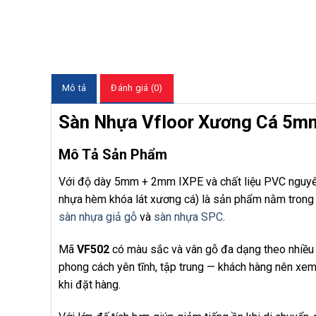
Mô tả
Đánh giá (0)
Sàn Nhựa Vfloor Xương Cá 5
Mô Tả Sản Phẩm
Với độ dày 5mm + 2mm IXPE và chất liệu PVC nguyê
nhựa hèm khóa lát xương cá) là sản phẩm nằm tron
sàn nhựa giả gỗ
và
sàn nhựa SPC
.
Mã
VF502
có màu sắc và vân gỗ đa dạng theo nhiều t
phong cách yên tĩnh, tập trung — khách hàng nên xem
khi đặt hàng.