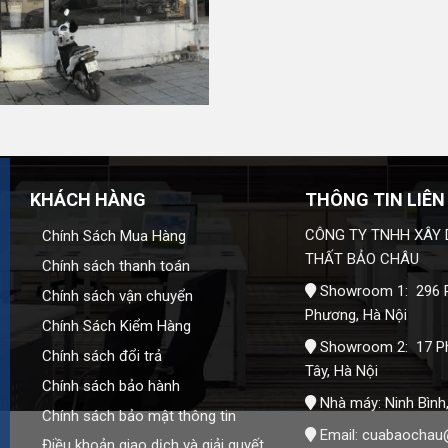
Bảo Châu
để được báo giá và hỗ trợ chi tiết.
KHÁCH HÀNG
THÔNG TIN LIÊN
CÔNG TY TNHH XÂY 
Chính Sách Mua Hàng
THẤT BẢO CHÂU
Chính sách thanh toán
Showroom 1: 296 P
Chính sách vận chuyển
Phương, Hà Nội
Chính Sách Kiểm Hàng
Showroom 2: 17 P
Chính sách đổi trả
Tây, Hà Nội
Chính sách bảo hành
Nhà máy: Ninh Bình
Chính sách bảo mật thông tin
Email:
cuabaochau
Điều khoản giao dịch và giải quyết