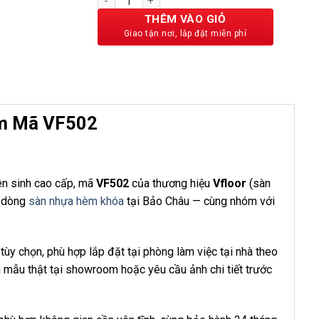
500,000 ₫.
THÊM VÀO GIỎ
mm Mã VF502
n sinh cao cấp, mã
VF502
của thương hiệu
Vfloor
(sàn
g dòng
sàn nhựa hèm khóa
tại Bảo Châu — cùng nhóm với
ùy chọn, phù hợp lắp đặt tại phòng làm việc tại nhà theo
 mẫu thật tại showroom hoặc yêu cầu ảnh chi tiết trước