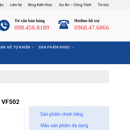
iệu
Liên hệ
Blog Kiến thức
Dự Án – Công Trình
Tin tức
Tư vấn bán hàng
Hotline hỗ trợ
098.456.8189
0968.47.6866
SÀN GỖ TỰ NHIÊN
SÀN PHẨM KHÁC
BẢO CHÂU - HOÀN HẢO
 VF502
Sản phẩm chính hãng
Mẫu sản phẩm đa dạng