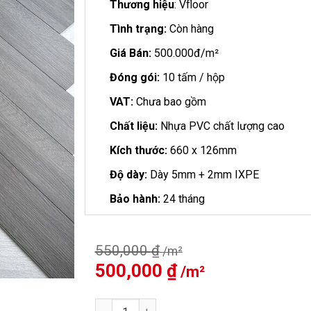
Thương hiệu
: Vfloor
Tình trạng:
Còn hàng
Giá Bán:
500.000đ/m²
Đóng gói:
10 tấm / hộp
VAT:
Chưa bao gồm
Chất liệu:
Nhựa PVC chất lượng cao
Kích thước:
660 x 126mm
Độ dày:
Dày 5mm + 2mm IXPE
Bảo hành:
24 tháng
550,000
₫
Giá
500,000
₫
Giá
gốc
hiện
là:
tại
Sàn Nhựa VFloor Xương Cá 5mm VF502 số lư
550,000 ₫.
là: