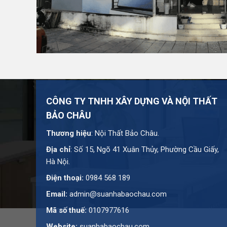
Website:
suanhabaochau.com
Bạn cần tư vấn thêm về sản phẩm này?
Liên hệ với 
CÔNG TY TNHH XÂY DỰNG VÀ NỘI THẤT
BẢO CHÂU
Thương hiệu
: Nội Thất Bảo Châu.
Địa chỉ
: Số 15, Ngõ 41 Xuân Thủy, Phường Cầu Giấy,
Hà Nội.
Điện thoại:
0984 568 189
Email:
admin@suanhabaochau.com
Mã số thuế:
0107977616
Website:
suanhabaochau.com