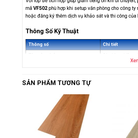
Với lớp đế tích hợp giúp giảm tiếng ồn khi di chuyển,
mã
VF502
phù hợp khi setup văn phòng cho công ty 
hoặc đăng ký thêm dịch vụ khảo sát và thi công của
Thông Số Kỹ Thuật
Thông số
Chi tiết
Tên sản phẩm
Sàn Nhựa Vfloor
Xe
Mã sản phẩm
VF502
Thương hiệu
Vfloor
SẢN PHẨM TƯƠNG TỰ
Loại sản phẩm
Sàn nhựa hèm kh
Độ dày
5mm + 2mm IXP
-14%
Kích thước
Dài 660 x Rộng 
Số lượng tấm/hộp
10 tấm/hộp
Diện tích/hộp
0,8316m²