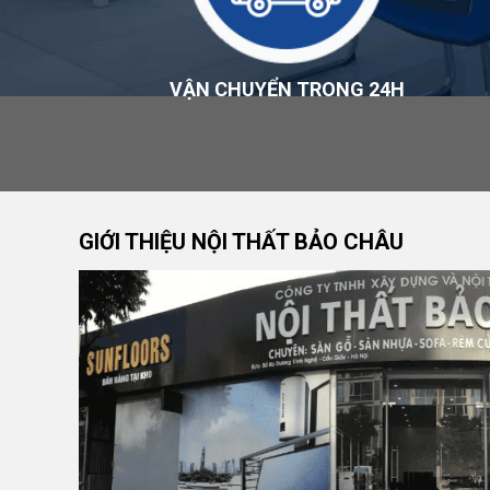
Sản phẩm được xem xét đổi trả nếu đáp ứng các điề
Chính Sách Bảo Hành
VẬN CHUYỂN TRONG 24H
Thời hạn và phạm vi bảo hành áp dụng theo chính sá
tại thời điểm mua hàng. Chi tiết tại
Chính sách bảo h
Đơn Vị Cung Cấp Sản Phẩm
GIỚI THIỆU NỘI THẤT BẢO CHÂU
CÔNG TY TNHH XÂY DỰNG VÀ NỘI THẤT BẢO C
Thương hiệu:
Nội Thất Bảo Châu
Mã số thuế: 0107977616
Địa chỉ: Số 15, Ngõ 41 Xuân Thủy, Phường Cầu Gi
Hotline:
0984 568 189
Email:
admin@suanhabaochau.com