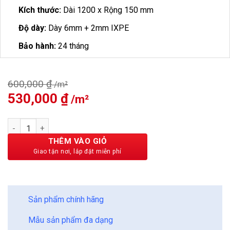
Kích thước:
Dài 1200 x Rộng 150 mm
Độ dày:
Dày 6mm + 2mm IXPE
Bảo hành:
24 tháng
600,000
₫
Giá
530,000
₫
Giá
gốc
hiện
là:
tại
Sàn Nhựa Vfloor Perfect 6mm V604 số lượng
600,000 ₫.
là:
530,000 ₫.
THÊM VÀO GIỎ
BẢO CHÂU - HOÀN HẢO
Sản phẩm chính hãng
Mẫu sản phẩm đa dạng