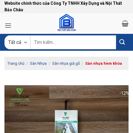
Bỏ
Website chính thức của Công Ty TNHH Xây Dựng và Nội Thất
Bảo Châu
qua
nội
dung
Tìm
kiếm:
Trang chủ
/
Sàn Nhựa
/
Sàn nhựa giả gỗ
/
Sàn nhựa hèm khóa
-12%