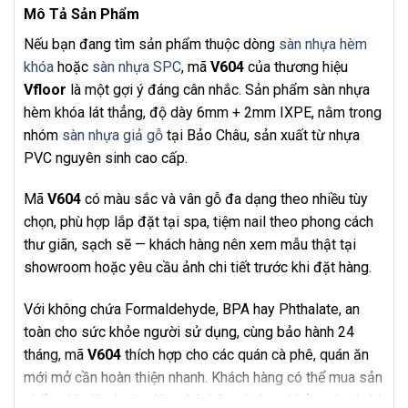
Mô Tả Sản Phẩm
Nếu bạn đang tìm sản phẩm thuộc dòng
sàn nhựa hèm
khóa
hoặc
sàn nhựa SPC
, mã
V604
của thương hiệu
Vfloor
là một gợi ý đáng cân nhắc. Sản phẩm sàn nhựa
hèm khóa lát thẳng, độ dày 6mm + 2mm IXPE, nằm trong
nhóm
sàn nhựa giả gỗ
tại Bảo Châu, sản xuất từ nhựa
PVC nguyên sinh cao cấp.
Mã
V604
có màu sắc và vân gỗ đa dạng theo nhiều tùy
chọn, phù hợp lắp đặt tại spa, tiệm nail theo phong cách
thư giãn, sạch sẽ — khách hàng nên xem mẫu thật tại
showroom hoặc yêu cầu ảnh chi tiết trước khi đặt hàng.
Với không chứa Formaldehyde, BPA hay Phthalate, an
toàn cho sức khỏe người sử dụng, cùng bảo hành 24
tháng, mã
V604
thích hợp cho các quán cà phê, quán ăn
mới mở cần hoàn thiện nhanh. Khách hàng có thể mua sản
phẩm độc lập hoặc đăng ký thêm dịch vụ khảo sát và thi