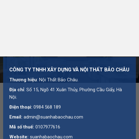
Địa chỉ: Số 15, Ngõ 41 Xuân Thủy, Phường Cầu Giấy,
Hà Nội
Hotline:
0984 568 189
Email:
admin@suanhabaochau.com
Website:
suanhabaochau.com
Bạn cần tư vấn thêm về sản phẩm này?
Liên hệ với Bảo
CÔNG TY TNHH XÂY DỰNG VÀ NỘI THẤT BẢO CHÂU
Châu
để được báo giá và hỗ trợ chi tiết.
Thương hiệu
: Nội Thất Bảo Châu.
Địa chỉ
: Số 15, Ngõ 41 Xuân Thủy, Phường Cầu Giấy, Hà
Nội.
Điện thoại:
0984 568 189
Email:
admin@suanhabaochau.com
Mã số thuế:
0107977616
Website:
suanhabaochau.com