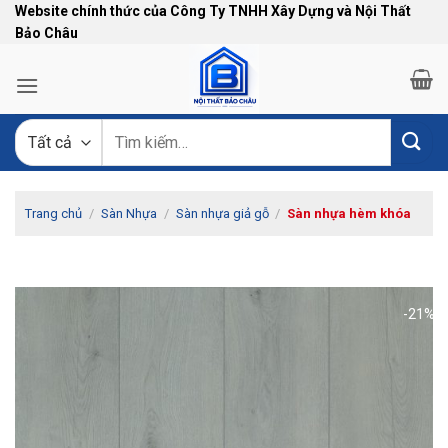
Bỏ
Website chính thức của Công Ty TNHH Xây Dựng và Nội Thất
Bảo Châu
qua
nội
dung
Tìm
kiếm:
Trang chủ
/
Sàn Nhựa
/
Sàn nhựa giả gỗ
/
Sàn nhựa hèm khóa
-21%