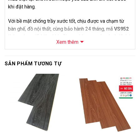
khi đặt hàng.
Với bề mặt chống trầy xước tốt, chịu được va chạm từ
bàn ghế, đồ nội thất, cùng bảo hành 24 tháng, mã
VS952
là lựa chọn tiết kiệm khi cải tạo phòng trọ cho thuê. Khách
Xem thêm
hàng có thể mua sản phẩm độc lập hoặc đăng ký thêm
dịch vụ khảo sát và thi công của
Nội Thất Bảo Châu
.
SẢN PHẨM TƯƠNG TỰ
Thông Số Kỹ Thuật
Thông số
Chi tiết
-14%
-10%
Sàn Nhựa Vfloor Perfect 7.5mm Mã
Tên sản phẩm
VS952
Mã sản phẩm
VS952
Thương hiệu
Vfloor
Loại sản phẩm
Sàn nhựa hèm khóa lát thẳng
Độ dày
7.5mm + 2mm IXPE