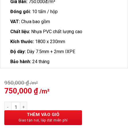
Giá Bán:
750.000đ/m²
Đóng gói:
10 tấm / hộp
VAT:
Chưa bao gồm
Chất liệu:
Nhựa PVC chất lượng cao
Kích thước:
1800 x 230mm
Độ dày:
Dày 7.5mm + 2mm IXPE
Bảo hành:
24 tháng
950,000
₫
Giá
750,000
₫
Giá
gốc
hiện
là:
tại
Sàn Nhựa Vfloor Perfect 7.5mm VS952 số lượng
950,000 ₫.
là:
750,000 ₫.
THÊM VÀO GIỎ