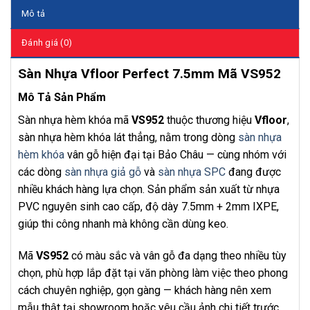
Mô tả
Đánh giá (0)
Sàn Nhựa Vfloor Perfect 7.5mm Mã VS952
Mô Tả Sản Phẩm
Sàn nhựa hèm khóa mã
VS952
thuộc thương hiệu
Vfloor
,
sàn nhựa hèm khóa lát thẳng, nằm trong dòng
sàn nhựa
hèm khóa
vân gỗ hiện đại tại Bảo Châu — cùng nhóm với
các dòng
sàn nhựa giả gỗ
và
sàn nhựa SPC
đang được
nhiều khách hàng lựa chọn. Sản phẩm sản xuất từ nhựa
PVC nguyên sinh cao cấp, độ dày 7.5mm + 2mm IXPE,
giúp thi công nhanh mà không cần dùng keo.
Mã
VS952
có màu sắc và vân gỗ đa dạng theo nhiều tùy
chọn, phù hợp lắp đặt tại văn phòng làm việc theo phong
cách chuyên nghiệp, gọn gàng — khách hàng nên xem
mẫu thật tại showroom hoặc yêu cầu ảnh chi tiết trước