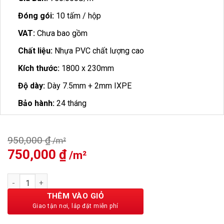
Đóng gói:
10 tấm / hộp
VAT:
Chưa bao gồm
Chất liệu:
Nhựa PVC chất lượng cao
Kích thước:
1800 x 230mm
Độ dày:
Dày 7.5mm + 2mm IXPE
Bảo hành:
24 tháng
950,000
₫
Giá
750,000
₫
Giá
gốc
hiện
là:
tại
Sàn Nhựa Vfloor Perfect 7.5mm VS951 số lượng
950,000 ₫.
là:
750,000 ₫.
THÊM VÀO GIỎ