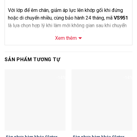
Với lớp đế êm chân, giảm áp lực lên khớp gối khi đứng
hoặc di chuyển nhiều, cùng bảo hành 24 tháng, mã
VS951
là lựa chọn hợp lý khi làm mới không gian sau khi chuyển
nhà. Khách hàng có thể mua sản phẩm độc lập hoặc
Xem thêm
đăng ký thêm dịch vụ khảo sát và thi công của
Nội Thất
Bảo Châu
.
SẢN PHẨM TƯƠNG TỰ
Thông Số Kỹ Thuật
Thông số
Chi tiết
-14%
-14%
Sàn Nhựa Vfloor Perfect 7.5mm Mã
Tên sản phẩm
VS951
Mã sản phẩm
VS951
Thương hiệu
Vfloor
Loại sản phẩm
Sàn nhựa hèm khóa lát thẳng
Độ dày
7.5mm + 2mm IXPE
Sàn nhựa hèm khóa Glotex
Sàn nhựa hèm khóa Glotex