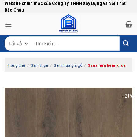
Bỏ
Website chính thức của Công Ty TNHH Xây Dựng và Nội Thất
Bảo Châu
qua
nội
dung
Tìm
kiếm:
Trang chủ
/
Sàn Nhựa
/
Sàn nhựa giả gỗ
/
Sàn nhựa hèm khóa
-21%