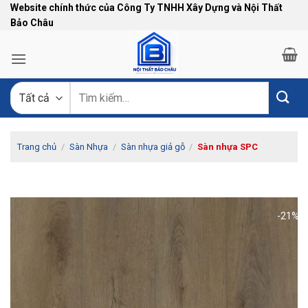
Bỏ
Website chính thức của Công Ty TNHH Xây Dựng và Nội Thất
Bảo Châu
qua
nội
dung
Tìm
kiếm:
Trang chủ
/
Sàn Nhựa
/
Sàn nhựa giả gỗ
/
Sàn nhựa SPC
-21%