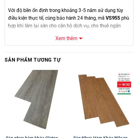
Với độ bền ổn định trong khoảng 3-5 năm sử dụng tùy
điều kiện thực tế, cùng bảo hành 24 tháng, mã
VS955
phù
hợp khi làm lại sàn cho căn hộ dịch vụ, cho thuê ngắn
hạn. Khách hàng có thể mua sản phẩm độc lập hoặc
Xem thêm
đăng ký thêm dịch vụ khảo sát và thi công của
Nội Thất
Bảo Châu
.
SẢN PHẨM TƯƠNG TỰ
Thông Số Kỹ Thuật
Thông số
Chi tiết
-14%
-10%
Sàn Nhựa Vfloor Perfect 7.5mm Mã
Tên sản phẩm
VS955
Mã sản phẩm
VS955
Thương hiệu
Vfloor
Loại sản phẩm
Sàn nhựa hèm khóa lát thẳng
Độ dày
7.5mm + 2mm IXPE
Sàn nhựa hèm khóa Glotex
Sàn Nhựa Hèm Khóa Wilson