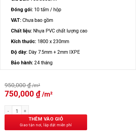
Đóng gói:
10 tấm / hộp
VAT:
Chưa bao gồm
Chất liệu:
Nhựa PVC chất lượng cao
Kích thước:
1800 x 230mm
Độ dày:
Dày 7.5mm + 2mm IXPE
Bảo hành:
24 tháng
950,000
₫
Giá
750,000
₫
Giá
gốc
hiện
là:
tại
Sàn Nhựa Vfloor Perfect 7.5mm VS955 số lượng
950,000 ₫.
là:
750,000 ₫.
THÊM VÀO GIỎ