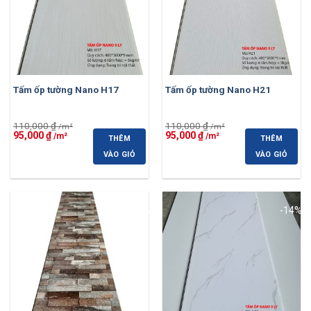
Tấm ốp tường Nano H17
Tấm ốp tường Nano H21
110,000
₫
110,000
₫
Giá
Giá
Giá
Giá
95,000
₫
95,000
₫
THÊM
THÊM
gốc
hiện
gốc
hiện
là:
tại
là:
tại
VÀO GIỎ
VÀO GIỎ
110,000 ₫.
là:
110,000 ₫.
là:
95,000 ₫.
95,000 ₫.
-14%
-14%