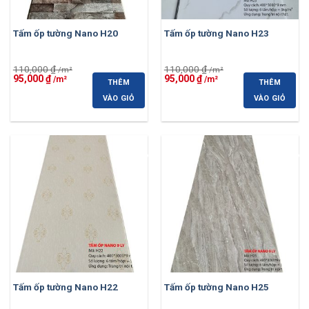
Tấm ốp tường Nano H20
Tấm ốp tường Nano H23
110,000
₫
110,000
₫
Giá
Giá
Giá
Giá
95,000
₫
95,000
₫
THÊM
THÊM
gốc
hiện
gốc
hiện
là:
tại
là:
tại
VÀO GIỎ
VÀO GIỎ
110,000 ₫.
là:
110,000 ₫.
là:
95,000 ₫.
95,000 ₫.
-14%
-14%
Tấm ốp tường Nano H22
Tấm ốp tường Nano H25