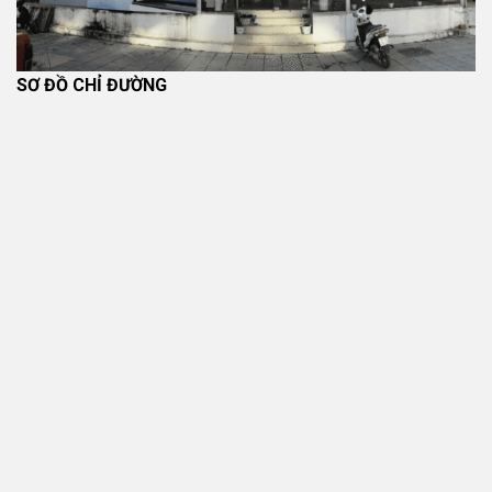
vệ tường mà còn trở thành một yếu tố quan trọng trong thiết
kế không gian. Chúng có thể tạo điểm nhấn cho phòng khách,
phòng ngủ hoặc khu vực làm việc.
SƠ ĐỒ CHỈ ĐƯỜNG
1.1. Khái niệm tấm ốp tường
Hiểu đơn giản,
tấm ốp tường trang trí
là các tấm vật liệu
được gắn lên tường bằng keo, khung xương hoặc hệ thống
hèm khóa. Các tấm này có nhiều kiểu bề mặt như:
Vân gỗ tự nhiên
Vân đá sang trọng
Hoa văn trang trí hiện đại
Bề mặt 3D nổi
Nhờ sự đa dạng về mẫu mã, tấm ốp tường có thể phù hợp
với nhiều phong cách thiết kế khác nhau từ hiện đại, tối giản
đến sang trọng.