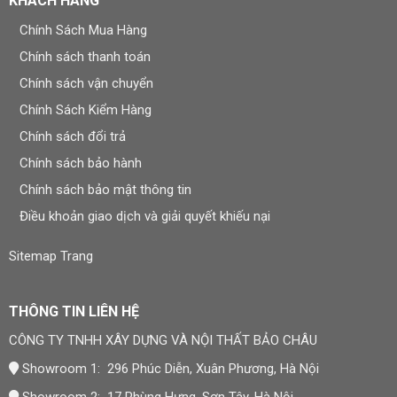
KHÁCH HÀNG
Thi công nhanh chóng
Chính Sách Mua Hàng
Chính sách thanh toán
Ít bụi bẩn khi lắp đặt
Chính sách vận chuyển
Độ bền cao
Chính Sách Kiểm Hàng
Dễ dàng vệ sinh
Chính sách đổi trả
Nhiều mẫu mã đẹp
Chính sách bảo hành
Chính sách bảo mật thông tin
“Các vật liệu ốp tường hiện đại đang dần
Điều khoản giao dịch và giải quyết khiếu nại
thay thế sơn truyền thống nhờ khả năng
chống ẩm và tuổi thọ cao hơn.” — Hiệp
Sitemap Trang
hội Vật liệu Xây dựng Việt Nam
THÔNG TIN LIÊN HỆ
Ngoài ra, nếu bạn muốn tham khảo thêm các vật liệu hoàn
CÔNG TY TNHH XÂY DỰNG VÀ NỘI THẤT BẢO CHÂU
thiện nội thất khác như sàn nhựa hoặc sàn gỗ, bạn có thể
xem thêm tại đây
sàn nhựa giả gỗ
Showroom 1: 296 Phúc Diễn, Xuân Phương, Hà Nội
Showroom 2: 17 Phùng Hưng, Sơn Tây, Hà Nội