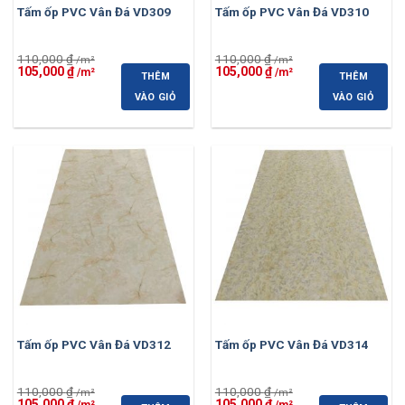
Tấm ốp PVC Vân Đá VD309
Tấm ốp PVC Vân Đá VD310
110,000
₫
110,000
₫
Giá
Giá
Giá
Giá
105,000
₫
105,000
₫
THÊM
THÊM
gốc
hiện
gốc
hiện
là:
tại
là:
tại
VÀO GIỎ
VÀO GIỎ
110,000 ₫.
là:
110,000 ₫.
là:
105,000 ₫.
105,000 ₫.
-5%
-5%
Tấm ốp PVC Vân Đá VD312
Tấm ốp PVC Vân Đá VD314
110,000
₫
110,000
₫
Giá
Giá
Giá
Giá
105,000
₫
105,000
₫