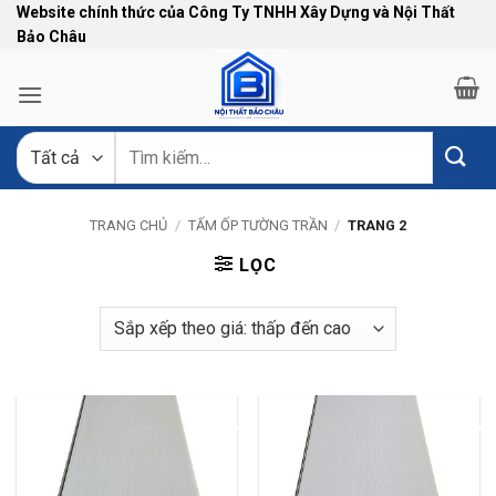
Bỏ
Website chính thức của Công Ty TNHH Xây Dựng và Nội Thất
Bảo Châu
qua
nội
dung
Tìm
kiếm:
TRANG CHỦ
/
TẤM ỐP TƯỜNG TRẦN
/
TRANG 2
LỌC
-14%
-14%