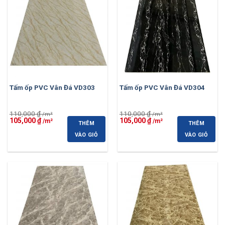
Tấm ốp PVC Vân Đá VD303
Tấm ốp PVC Vân Đá VD304
110,000
₫
110,000
₫
Giá
Giá
Giá
Giá
105,000
₫
105,000
₫
THÊM
THÊM
gốc
hiện
gốc
hiện
là:
tại
là:
tại
VÀO GIỎ
VÀO GIỎ
110,000 ₫.
là:
110,000 ₫.
là:
105,000 ₫.
105,000 ₫.
-5%
-5%