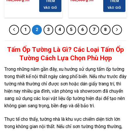
THÊM
THÊM
gốc
hiện
gốc
hiện
là:
tại
là:
tại
VÀO GIỎ
VÀO GIỎ
110,000 ₫.
là:
110,000 ₫.
là:
105,000 ₫.
105,000 ₫.
1
2
3
4
5
6
7
8
Tấm Ốp Tường Là Gì? Các Loại Tấm Ốp
Tường Cách Lựa Chọn Phù Hợp
Trong những năm gần đây, xu hướng sử dụng tấm ốp tường
trong thiết kế nội thất ngày càng phổ biến. Nếu như trước đây
tường nhà thường chỉ được sơn hoặc dán giấy trang trí, thì
hiện nay nhiều gia đình, văn phòng và showroom đã chuyển
sang sử dụng các loại vật liệu ốp tường hiện đại để tạo nên
không gian sang trọng, bền đẹp và dễ bảo trì.
Thực tế cho thấy, tường nhà là khu vực chiếm diện tích lớn
trong không gian nội thất. Nếu chỉ sơn tường thông thường,