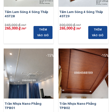
Tấm Lam Sóng 4 Sóng Thấp
Tấm Lam Sóng 4 Sóng Thấp
4ST28
4ST29
345,000
₫
300,000
₫
Giá
Giá
Giá
Giá
265,000
₫
265,000
₫
THÊM
THÊM
gốc
hiện
gốc
hiện
là:
tại
là:
tại
VÀO GIỎ
VÀO GIỎ
345,000 ₫.
là:
300,000 ₫.
là:
265,000 ₫.
265,000 ₫.
-15%
-15%
Trần Nhựa Nano Phẳng
Trần Nhựa Nano Phẳng
TPB01
TPB02