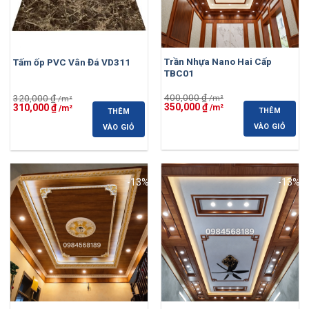
Trần Nhựa Nano Hai Cấp
Tấm ốp PVC Vân Đá VD311
TBC01
400,000
₫
320,000
₫
Giá
Giá
Giá
Giá
350,000
₫
310,000
₫
THÊM
THÊM
gốc
hiện
gốc
hiện
là:
tại
là:
tại
VÀO GIỎ
VÀO GIỎ
400,000 ₫.
là:
320,000 ₫.
là:
350,000 ₫.
310,000 ₫.
-13%
-13%