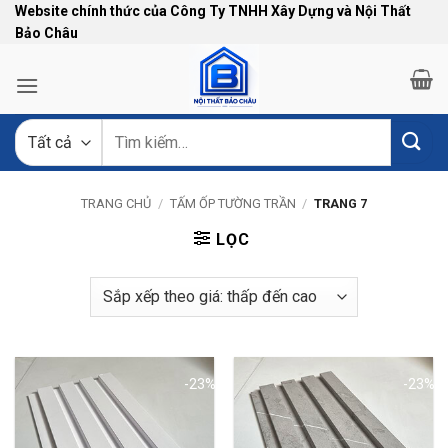
Bỏ
Website chính thức của Công Ty TNHH Xây Dựng và Nội Thất
Bảo Châu
qua
nội
dung
Tìm
kiếm:
TRANG CHỦ
/
TẤM ỐP TƯỜNG TRẦN
/
TRANG 7
LỌC
-23%
-23%