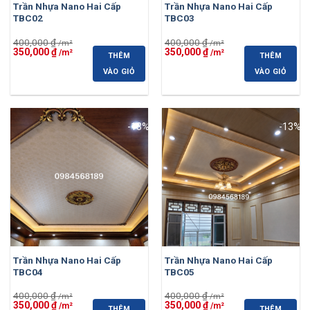
Trần Nhựa Nano Hai Cấp
Trần Nhựa Nano Hai Cấp
TBC02
TBC03
400,000
₫
400,000
₫
Giá
Giá
Giá
Giá
350,000
₫
350,000
₫
THÊM
THÊM
gốc
hiện
gốc
hiện
là:
tại
là:
tại
VÀO GIỎ
VÀO GIỎ
400,000 ₫.
là:
400,000 ₫.
là:
350,000 ₫.
350,000 ₫.
-13%
-13%
Trần Nhựa Nano Hai Cấp
Trần Nhựa Nano Hai Cấp
TBC04
TBC05
400,000
₫
400,000
₫
Giá
Giá
Giá
Giá
350,000
₫
350,000
₫
THÊM
THÊM