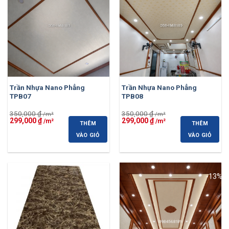
Trần Nhựa Nano Phẳng
Trần Nhựa Nano Phẳng
TPB07
TPB08
350,000
₫
350,000
₫
Giá
Giá
Giá
Giá
299,000
₫
299,000
₫
THÊM
THÊM
gốc
hiện
gốc
hiện
là:
tại
là:
tại
VÀO GIỎ
VÀO GIỎ
350,000 ₫.
là:
350,000 ₫.
là:
299,000 ₫.
299,000 ₫.
-3%
-13%