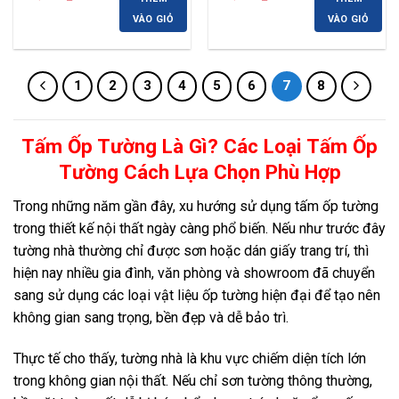
gốc
hiện
gốc
hiện
là:
tại
là:
tại
VÀO GIỎ
VÀO GIỎ
400,000 ₫.
là:
400,000 ₫.
là:
350,000 ₫.
350,000 ₫.
1
2
3
4
5
6
7
8
Tấm Ốp Tường Là Gì? Các Loại Tấm Ốp
Tường Cách Lựa Chọn Phù Hợp
Trong những năm gần đây, xu hướng sử dụng tấm ốp tường
trong thiết kế nội thất ngày càng phổ biến. Nếu như trước đây
tường nhà thường chỉ được sơn hoặc dán giấy trang trí, thì
hiện nay nhiều gia đình, văn phòng và showroom đã chuyển
sang sử dụng các loại vật liệu ốp tường hiện đại để tạo nên
không gian sang trọng, bền đẹp và dễ bảo trì.
Thực tế cho thấy, tường nhà là khu vực chiếm diện tích lớn
trong không gian nội thất. Nếu chỉ sơn tường thông thường,