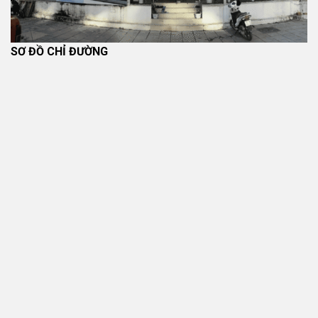
vệ tường mà còn trở thành một yếu tố quan trọng trong thiết
kế không gian. Chúng có thể tạo điểm nhấn cho phòng khách,
phòng ngủ hoặc khu vực làm việc.
SƠ ĐỒ CHỈ ĐƯỜNG
1.1. Khái niệm tấm ốp tường
Hiểu đơn giản,
tấm ốp tường trang trí
là các tấm vật liệu
được gắn lên tường bằng keo, khung xương hoặc hệ thống
hèm khóa. Các tấm này có nhiều kiểu bề mặt như:
Vân gỗ tự nhiên
Vân đá sang trọng
Hoa văn trang trí hiện đại
Bề mặt 3D nổi
Nhờ sự đa dạng về mẫu mã, tấm ốp tường có thể phù hợp
với nhiều phong cách thiết kế khác nhau từ hiện đại, tối giản
đến sang trọng.