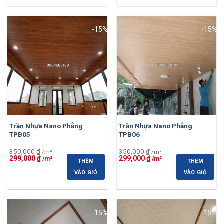
299,000 ₫.
299,000 ₫.
-15%
-15%
Trần Nhựa Nano Phẳng
Trần Nhựa Nano Phẳng
TPB05
TPB06
350,000
₫
350,000
₫
Giá
Giá
Giá
Giá
299,000
₫
299,000
₫
THÊM
THÊM
gốc
hiện
gốc
hiện
là:
tại
là:
tại
VÀO GIỎ
VÀO GIỎ
350,000 ₫.
là:
350,000 ₫.
là:
299,000 ₫.
299,000 ₫.
-15%
-15%