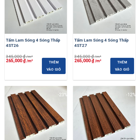
Tấm Lam Sóng 4 Sóng Thấp
Tấm Lam Sóng 4 Sóng Thấp
4ST26
4ST27
345,000
₫
345,000
₫
Giá
Giá
Giá
Giá
265,000
₫
265,000
₫
THÊM
THÊM
gốc
hiện
gốc
hiện
là:
tại
là:
tại
VÀO GIỎ
VÀO GIỎ
345,000 ₫.
là:
345,000 ₫.
là:
265,000 ₫.
265,000 ₫.
-23%
-12%