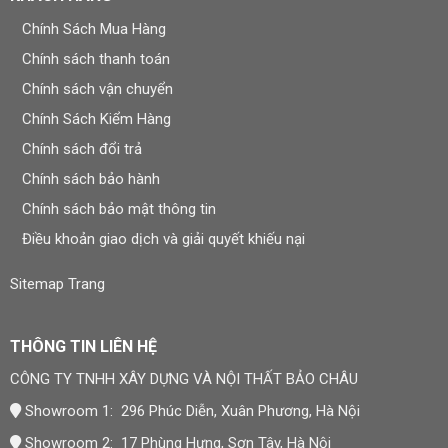
Thi công nhanh chóng
Chính Sách Mua Hàng
Chính sách thanh toán
Ít bụi bẩn khi lắp đặt
Chính sách vận chuyển
Độ bền cao
Chính Sách Kiểm Hàng
Dễ dàng vệ sinh
Chính sách đổi trả
Nhiều mẫu mã đẹp
Chính sách bảo hành
Chính sách bảo mật thông tin
“Các vật liệu ốp tường hiện đại đang dần
Điều khoản giao dịch và giải quyết khiếu nại
thay thế sơn truyền thống nhờ khả năng
chống ẩm và tuổi thọ cao hơn.” — Hiệp
Sitemap Trang
hội Vật liệu Xây dựng Việt Nam
THÔNG TIN LIÊN HỆ
Ngoài ra, nếu bạn muốn tham khảo thêm các vật liệu hoàn
CÔNG TY TNHH XÂY DỰNG VÀ NỘI THẤT BẢO CHÂU
thiện nội thất khác như sàn nhựa hoặc sàn gỗ, bạn có thể
xem thêm tại đây
sàn nhựa giả gỗ
Showroom 1: 296 Phúc Diễn, Xuân Phương, Hà Nội
Showroom 2: 17 Phùng Hưng, Sơn Tây, Hà Nội