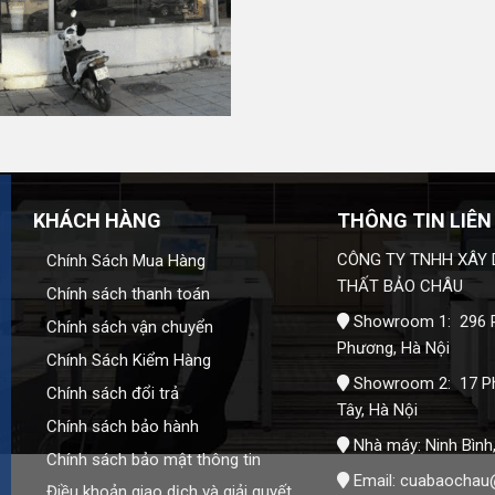
Bảo Châu
để được khảo sát và báo giá chi tiết.
KHÁCH HÀNG
THÔNG TIN LIÊN
CÔNG TY TNHH XÂY 
Chính Sách Mua Hàng
THẤT BẢO CHÂU
Chính sách thanh toán
Showroom 1: 296 P
Chính sách vận chuyển
Phương, Hà Nội
Chính Sách Kiểm Hàng
Showroom 2: 17 P
Chính sách đổi trả
Tây, Hà Nội
Chính sách bảo hành
Nhà máy: Ninh Bình
Chính sách bảo mật thông tin
Email:
cuabaochau
Điều khoản giao dịch và giải quyết