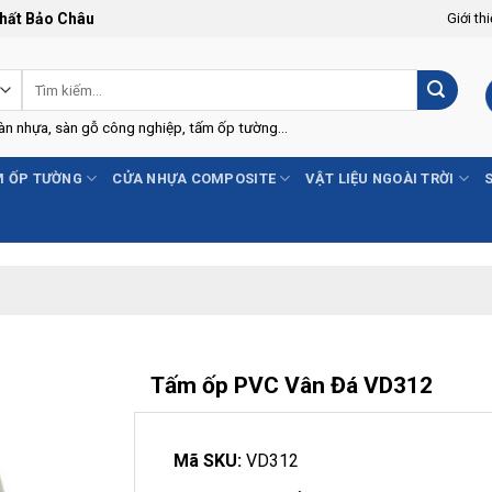
Thất Bảo Châu
Giới th
Tìm
kiếm:
Sàn nhựa, sàn gỗ công nghiệp, tấm ốp tường...
 ỐP TƯỜNG
CỬA NHỰA COMPOSITE
VẬT LIỆU NGOÀI TRỜI
Tấm ốp PVC Vân Đá VD312
-5%
Mã SKU:
VD312