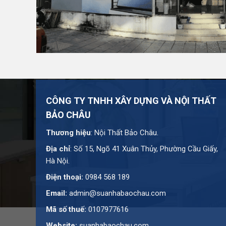
Bạn cần tư vấn thêm về sản phẩm này?
Liên hệ với 
CÔNG TY TNHH XÂY DỰNG VÀ NỘI THẤT
BẢO CHÂU
Thương hiệu
: Nội Thất Bảo Châu.
Địa chỉ
: Số 15, Ngõ 41 Xuân Thủy, Phường Cầu Giấy,
Hà Nội.
Điện thoại:
0984 568 189
Email:
admin@suanhabaochau.com
Mã số thuế:
0107977616
Website:
suanhabaochau.com