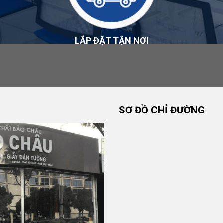
u kiện được công bố tại
Chính sách đổi trả và hoàn tiền
.
LẮP ĐẶT TẬN NƠI
ch của sản phẩm, nhà sản xuất và nội dung được công bố
ành
.
HÂU
SƠ ĐỒ CHỈ ĐƯỜNG
ấy, Hà Nội