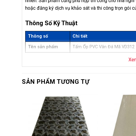
nhiên. Sản phẩm cũng phù hợp thi công cho nhà nghỉ 
hoặc đăng ký dịch vụ khảo sát và thi công trọn gói 
Thông Số Kỹ Thuật
Thông số
Chi tiết
Tên sản phẩm
Tấm Ốp PVC Vân Đá Mã VD312
Mã sản phẩm
VD312
Xe
Thương hiệu
Bảo Châu
Loại sản phẩm
Tấm ốp PVC vân đá, bề mặt in fi
SẢN PHẨM TƯƠNG TỰ
Độ dày
2,8mm
Kích thước
Dài 2440mm x Rộng 1220mm x
-5%
Quy cách
Bán theo tấm
Diện tích/tấm
≈ 2,977 m²/tấm
Xuất xứ
Việt Nam