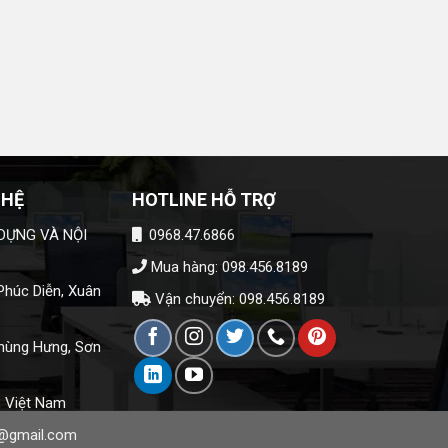
 HỆ
HOTLINE HỖ TRỢ
DỰNG VÀ NỘI
0968.47.6866
Mua hàng: 098.456.8189
húc Diễn, Xuân
Vận chuyển: 098.456.8189
hùng Hưng, Sơn
, Việt Nam
@gmail.com