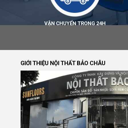
Sản phẩm được xem xét đổi trả nếu đáp ứng các điề
Chính Sách Bảo Hành
VẬN CHUYỂN TRONG 24H
Thời hạn và phạm vi bảo hành áp dụng theo chính sá
tại thời điểm mua hàng. Chi tiết tại
Chính sách bảo h
Đơn Vị Cung Cấp Sản Phẩm
CÔNG TY TNHH XÂY DỰNG VÀ NỘI THẤT BẢO C
GIỚI THIỆU NỘI THẤT BẢO CHÂU
Thương hiệu:
Nội Thất Bảo Châu
Mã số thuế: 0107977616
Địa chỉ: Số 15, Ngõ 41 Xuân Thủy, Phường Cầu Gi
Hotline:
0984 568 189
Email:
admin@suanhabaochau.com
Website:
suanhabaochau.com