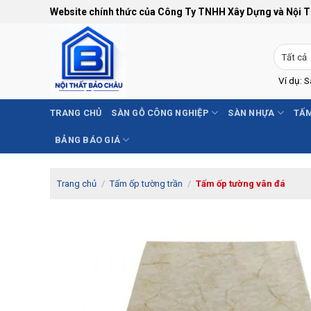
Bỏ
Website chính thức của Công Ty TNHH Xây Dựng và Nội 
qua
nội
dung
Ví dụ: 
TRANG CHỦ
SÀN GỖ CÔNG NGHIỆP
SÀN NHỰA
TẤM
BẢNG BÁO GIÁ
Trang chủ
/
Tấm ốp tường trần
/
Tấm ốp tường vân đá