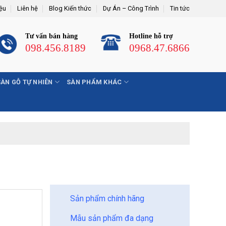
iệu
Liên hệ
Blog Kiến thức
Dự Án – Công Trình
Tin tức
Tư vấn bán hàng
Hotline hỗ trợ
098.456.8189
0968.47.6866
SÀN GỖ TỰ NHIÊN
SÀN PHẨM KHÁC
BẢO CHÂU - HOÀN HẢO
Sản phẩm chính hãng
Mẫu sản phẩm đa dạng