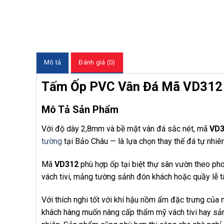
Mô tả
Đánh giá (0)
Tấm Ốp PVC Vân Đá Mã VD312
Mô Tả Sản Phẩm
Với độ dày 2,8mm và bề mặt vân đá sắc nét, mã
VD3
tường
tại Bảo Châu — là lựa chọn thay thế đá tự nhiên
Mã
VD312
phù hợp ốp tại biệt thự sân vườn theo ph
vách tivi, mảng tường sảnh đón khách hoặc quầy lễ tân
Với thích nghi tốt với khí hậu nồm ẩm đặc trưng của
khách hàng muốn nâng cấp thẩm mỹ vách tivi hay sản