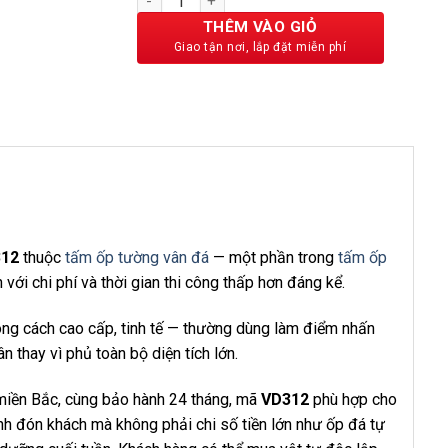
105,000 ₫.
THÊM VÀO GIỎ
12
thuộc
tấm ốp tường vân đá
— một phần trong
tấm ốp
 với chi phí và thời gian thi công thấp hơn đáng kể.
ong cách cao cấp, tinh tế — thường dùng làm điểm nhấn
 thay vì phủ toàn bộ diện tích lớn.
 miền Bắc, cùng bảo hành 24 tháng, mã
VD312
phù hợp cho
h đón khách mà không phải chi số tiền lớn như ốp đá tự