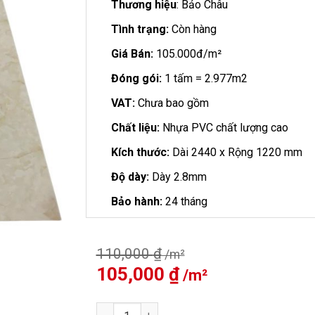
Thương hiệu
: Bảo Châu
Tình trạng:
Còn hàng
Giá Bán:
105.000đ/m²
Đóng gói:
1 tấm = 2.977m2
VAT:
Chưa bao gồm
Chất liệu:
Nhựa PVC chất lượng cao
Kích thước:
Dài 2440 x Rộng 1220 mm
Độ dày:
Dày 2.8mm
Bảo hành:
24 tháng
110,000
₫
Giá
105,000
₫
Giá
gốc
hiện
là:
tại
Tấm ốp PVC Vân Đá VD312 số lượng
110,000 ₫.
là: