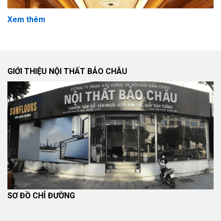
Xem thêm
GIỚI THIỆU NỘI THẤT BẢO CHÂU
Ngày nay,
tấm ốp tường nội thất
không chỉ đóng vai trò bảo
vệ tường mà còn trở thành một yếu tố quan trọng trong thiết
kế không gian. Chúng có thể tạo điểm nhấn cho phòng khách,
phòng ngủ hoặc khu vực làm việc.
SƠ ĐỒ CHỈ ĐƯỜNG
1.1. Khái niệm tấm ốp tường