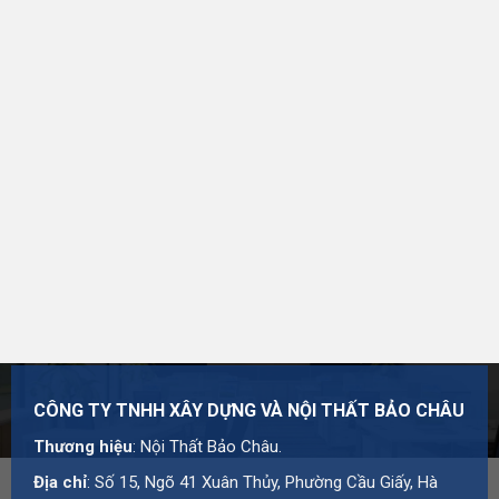
Hiểu đơn giản,
tấm ốp tường trang trí
là các tấm vật liệu
được gắn lên tường bằng keo, khung xương hoặc hệ thống
hèm khóa. Các tấm này có nhiều kiểu bề mặt như:
Vân gỗ tự nhiên
Vân đá sang trọng
Hoa văn trang trí hiện đại
Bề mặt 3D nổi
Nhờ sự đa dạng về mẫu mã, tấm ốp tường có thể phù hợp
với nhiều phong cách thiết kế khác nhau từ hiện đại, tối giản
đến sang trọng.
1.2. Cấu tạo của tấm ốp tường
CÔNG TY TNHH XÂY DỰNG VÀ NỘI THẤT BẢO CHÂU
Hầu hết các loại
tấm ốp tường PVC hoặc nano
đều có cấu
Thương hiệu
: Nội Thất Bảo Châu.
tạo gồm nhiều lớp để đảm bảo độ bền và tính thẩm mỹ.
Địa chỉ
: Số 15, Ngõ 41 Xuân Thủy, Phường Cầu Giấy, Hà