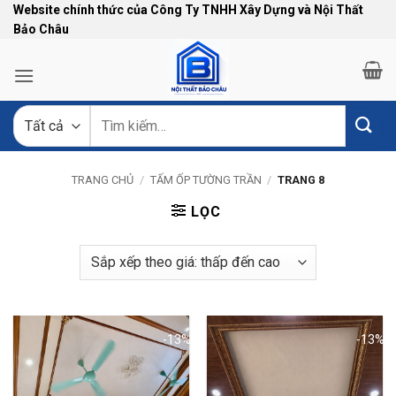
Bỏ
Website chính thức của Công Ty TNHH Xây Dựng và Nội Thất
Bảo Châu
qua
nội
dung
Tìm
kiếm:
TRANG CHỦ
/
TẤM ỐP TƯỜNG TRẦN
/
TRANG 8
LỌC
-13%
-13%