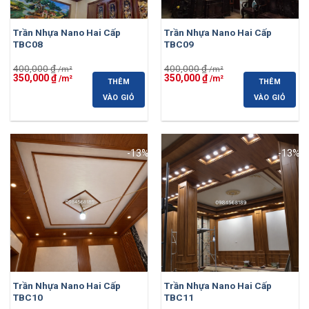
Trần Nhựa Nano Hai Cấp
Trần Nhựa Nano Hai Cấp
TBC08
TBC09
400,000
₫
400,000
₫
Giá
Giá
Giá
Giá
350,000
₫
350,000
₫
THÊM
THÊM
gốc
hiện
gốc
hiện
là:
tại
là:
tại
VÀO GIỎ
VÀO GIỎ
400,000 ₫.
là:
400,000 ₫.
là:
350,000 ₫.
350,000 ₫.
-13%
-13%
Trần Nhựa Nano Hai Cấp
Trần Nhựa Nano Hai Cấp
TBC10
TBC11