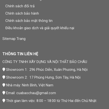
Dễ dàng vệ sinh
Chính sách đổi trả
Nhiều mẫu mã đẹp
Chính sách bảo hành
Chính sách bảo mật thông tin
“Các vật liệu ốp tường hiện đại đang dần
Điều khoản giao dịch và giải quyết khiếu nại
thay thế sơn truyền thống nhờ khả năng
chống ẩm và tuổi thọ cao hơn.” — Hiệp
Sitemap Trang
hội Vật liệu Xây dựng Việt Nam
THÔNG TIN LIÊN HỆ
Ngoài ra, nếu bạn muốn tham khảo thêm các vật liệu hoàn
CÔNG TY TNHH XÂY DỰNG VÀ NỘI THẤT BẢO CHÂU
thiện nội thất khác như sàn nhựa hoặc sàn gỗ, bạn có thể
xem thêm tại đây
sàn nhựa giả gỗ
Showroom 1: 296 Phúc Diễn, Xuân Phương, Hà Nội
Showroom 2: 17 Phùng Hưng, Sơn Tây, Hà Nội
2. Các Loại Tấm Ốp Tường Phổ Biến Hiện Nay
Nhà máy: Ninh Bình, Việt Nam
Hiện nay trên thị trường có nhiều loại
tấm ốp tường nội thất
Email:
cuabaochau@gmail.com
với cấu tạo và mức giá khác nhau. Mỗi loại đều có những ưu
điểm riêng phù hợp với từng nhu cầu sử dụng.
Thời gian làm việc: 8:00 – 18:00 từ Thứ Hai đến Chủ Nhật