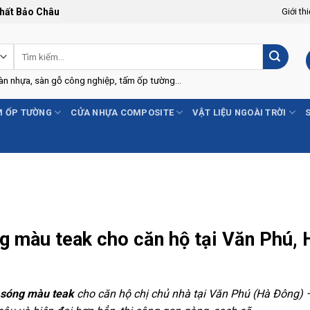
Thất Bảo Châu
Giới th
Tìm
kiếm:
Sàn nhựa, sàn gỗ công nghiệp, tấm ốp tường...
 ỐP TƯỜNG
CỬA NHỰA COMPOSITE
VẬT LIỆU NGOÀI TRỜI
g màu teak cho căn hộ tại Văn Phú, 
 sóng màu teak
cho căn hộ chị chủ nhà tại Văn Phú (Hà Đông)