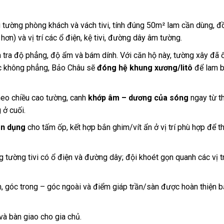
tường phòng khách và vách tivi, tính đúng 50m² lam cần dùng, đ
ơn) và vị trí các ổ điện, kệ tivi, đường dây âm tường.
ra độ phẳng, độ ẩm và bám dính. Với căn hộ này, tường xây đã 
ặc không phẳng, Bảo Châu sẽ
đóng hệ khung xương/litô
để lam 
eo chiều cao tường, canh
khớp âm – dương của sóng
ngay từ t
 ở cuối.
n dụng
cho tấm ốp, kết hợp bắn ghim/vít ẩn ở vị trí phù hợp để t
tường tivi có ổ điện và đường dây; đội khoét gọn quanh các vị tr
, góc trong – góc ngoài và điểm giáp trần/sàn được hoàn thiện 
à bàn giao cho gia chủ.