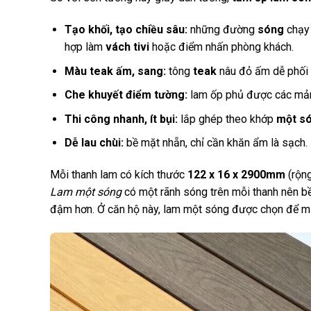
Tạo khối, tạo chiều sâu:
những đường
sóng
chạy 
hợp làm
vách tivi
hoặc điểm nhấn phòng khách.
Màu teak ấm, sang:
tông
teak
nâu đỏ ấm dễ phối v
Che khuyết điểm tường:
lam ốp phủ được các mảng
Thi công nhanh, ít bụi:
lắp ghép theo khớp
một s
Dễ lau chùi:
bề mặt nhẵn, chỉ cần khăn ẩm là sạch.
Mỗi thanh lam có kích thước
122 x 16 x 2900mm
(rộng
Lam một sóng
có một rãnh sóng trên mỗi thanh nên bề
đậm hơn. Ở căn hộ này, lam một sóng được chọn để mản