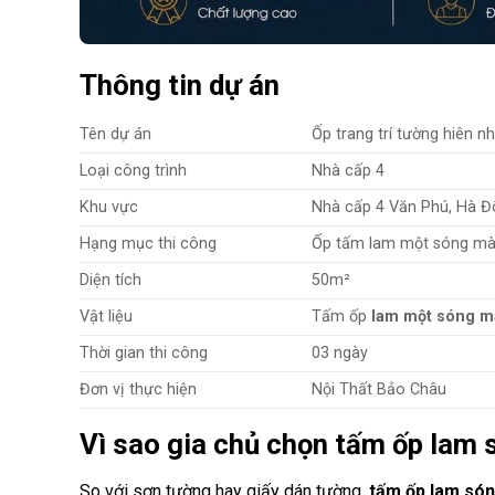
Thông tin dự án
Tên dự án
Ốp trang trí tường hiên n
Loại công trình
Nhà cấp 4
Khu vực
Nhà cấp 4 Văn Phú, Hà Đ
Hạng mục thi công
Ốp tấm lam một sóng mà
Diện tích
50m²
Vật liệu
Tấm ốp
lam một sóng m
Thời gian thi công
03 ngày
Đơn vị thực hiện
Nội Thất Bảo Châu
Vì sao gia chủ chọn tấm ốp lam
So với sơn tường hay giấy dán tường,
tấm ốp lam só