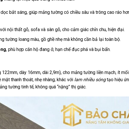
dọc bắt sáng, giúp mảng tường có chiều sâu và trông cao ráo hơn
ới nội thất gỗ, sofa và sàn gỗ, cho cảm giác chỉn chu, hiện đại.
 tường loang màu, gồ ghề nhẹ mà không cần bả lại toàn bộ.
óng
, phù hợp căn hộ đang ở, hạn chế đục phá và bụi bẩn.
 122mm, dày 16mm, dài 2,9m), cho mảng tường liền mạch, ít mối 
 mặt thanh thoát, nhẹ nhàng; khác với
lam nhiều sóng
tạo hiệu ứ
g tường tinh tế, không quá “nặng” thị giác.