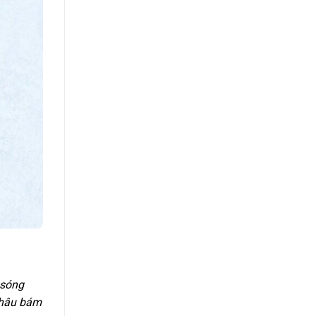
 sóng
 Châu bám