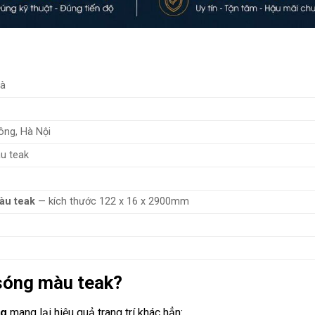
hà
ông, Hà Nội
u teak
àu teak
— kích thước 122 x 16 x 2900mm
 sóng màu teak?
ng
mang lại hiệu quả trang trí khác hẳn: