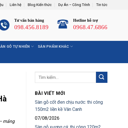
iệu
Liên hệ
Blog Kiến thức
Dự Án – Công Trình
Tin tức
Tư vấn bán hàng
Hotline hỗ trợ
098.456.8189
0968.47.6866
SÀN GỖ TỰ NHIÊN
SÀN PHẨM KHÁC
BÀI VIẾT MỚI
Hà
Sàn gỗ cốt đen chịu nước: thi công
150m2 liền kề Vân Canh
07/08/2026
 — mảng
Sàn gỗ xương cá: thi công 120m2