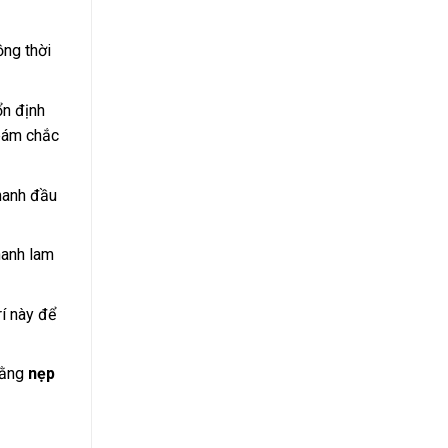
ồng thời
ổn định
bám chắc
hanh đầu
hanh lam
í này để
bằng
nẹp