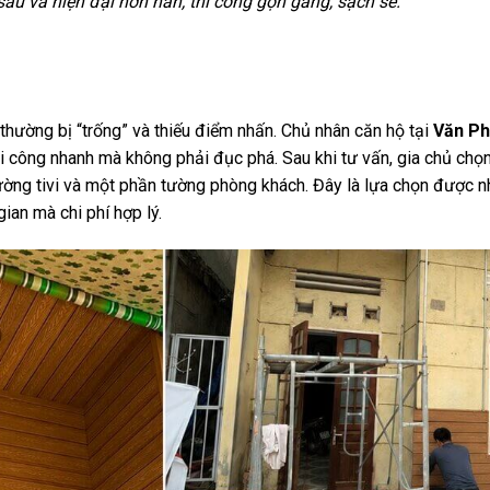
sâu và hiện đại hơn hẳn, thi công gọn gàng, sạch sẽ.
hường bị “trống” và thiếu điểm nhấn. Chủ nhân căn hộ tại
Văn Ph
i công nhanh mà không phải đục phá. Sau khi tư vấn, gia chủ chọ
ng tivi và một phần tường phòng khách. Đây là lựa chọn được nh
ian mà chi phí hợp lý.