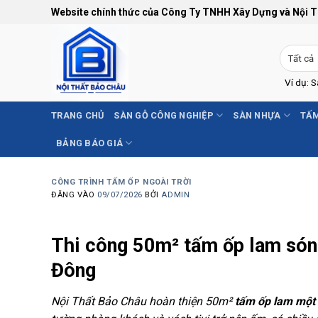
Bỏ
Website chính thức của Công Ty TNHH Xây Dựng và Nội 
qua
nội
dung
Ví dụ: 
TRANG CHỦ
SÀN GỖ CÔNG NGHIỆP
SÀN NHỰA
TẤM
BẢNG BÁO GIÁ
CÔNG TRÌNH TẤM ỐP NGOÀI TRỜI
ĐĂNG VÀO
09/07/2026
BỞI
ADMIN
Thi công 50m² tấm ốp lam són
Đông
Nội Thất Bảo Châu hoàn thiện 50m²
tấm ốp lam một