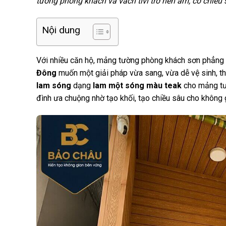
tường phòng khách và vách tivi trở nên ấm, có chiều 
Nội dung
Với nhiều căn hộ, mảng tường phòng khách sơn phẳng t
Đông
muốn một giải pháp vừa sang, vừa dễ vệ sinh, th
lam sóng
dạng
lam một sóng màu teak
cho mảng tườ
đình ưa chuộng nhờ tạo khối, tạo chiều sâu cho không g