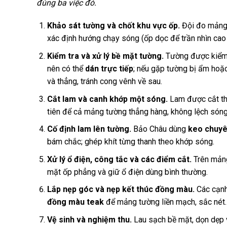
đúng ba việc đó.
Khảo sát tường và chốt khu vực ốp.
Đội đo mảng 
xác định hướng chạy sóng (ốp dọc để trần nhìn cao h
Kiểm tra và xử lý bề mặt tường.
Tường được kiểm t
nên có thể
dán trực tiếp
; nếu gặp tường bị ẩm ho
và thẳng, tránh cong vênh về sau.
Cắt lam và canh khớp một sóng.
Lam được cắt th
tiên để cả mảng tường thẳng hàng, không lệch sóng
Cố định lam lên tường.
Bảo Châu dùng
keo chuyê
bám chắc; ghép khít từng thanh theo khớp sóng.
Xử lý ổ điện, công tắc và các điểm cắt.
Trên mảng 
mặt ốp phẳng và giữ ổ điện dùng bình thường.
Lắp nẹp góc và nẹp kết thúc đồng màu.
Các cạnh
đồng màu teak
để mảng tường liền mạch, sắc nét.
Vệ sinh và nghiệm thu.
Lau sạch bề mặt, dọn dẹp v