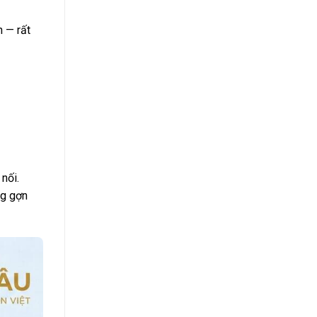
 — rất
nối.
ng gợn