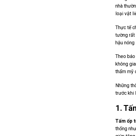
nhà thườn
loại vật l
Thực tế c
tường rất
hậu nóng 
Theo báo
không gia
thẩm mỹ c
Những thô
trước khi 
1. Tấ
Tấm ốp 
thống như