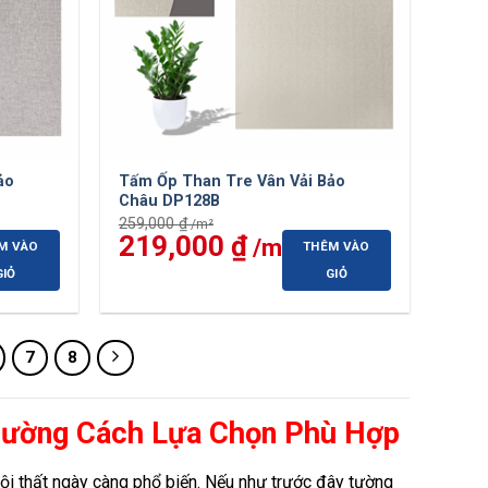
ảo
Tấm Ốp Than Tre Vân Vải Bảo
Châu DP128B
259,000
₫
Giá
219,000
₫
Giá
M VÀO
THÊM VÀO
gốc
hiện
là:
tại
GIỎ
GIỎ
259,000 ₫.
là:
00 ₫.
219,000 ₫.
7
8
Tường Cách Lựa Chọn Phù Hợp
ội thất ngày càng phổ biến. Nếu như trước đây tường