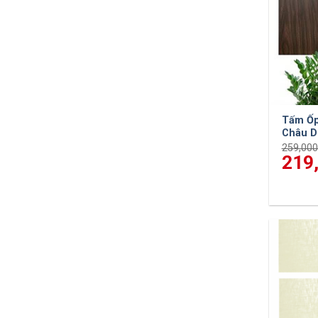
Tấm Ốp
Châu 
259,00
Giá
219
gốc
là:
259,000