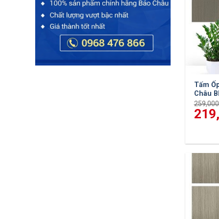
Tấm Ốp
Châu B
259,00
Giá
219
gốc
là:
259,000