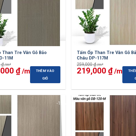
 Than Tre Vân Gỗ Bảo
Tấm Ốp Than Tre Vân Gỗ B
D-11M
Châu DP-117M
0
₫
259,000
₫
,000
₫
Giá
Giá
219,000
₫
Giá
THÊM VÀO
THÊ
hiện
gốc
hiện
tại
là:
tại
GIỎ
 ₫.
là:
259,000 ₫.
là:
219,000 ₫.
219,0
-15%