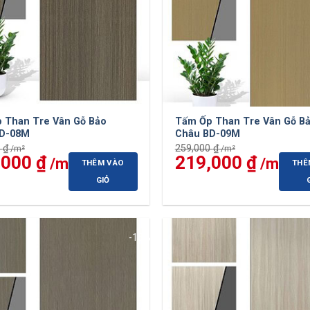
 Than Tre Vân Gỗ Bảo
Tấm Ốp Than Tre Vân Gỗ B
D-08M
Châu BD-09M
0
₫
259,000
₫
,000
₫
Giá
Giá
219,000
₫
Giá
THÊM VÀO
THÊ
hiện
gốc
hiện
tại
là:
tại
GIỎ
 ₫.
là:
259,000 ₫.
là:
219,000 ₫.
219,0
-15%