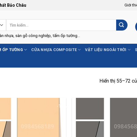
Thất Bảo Châu
Giới th
Tìm
kiếm:
Sàn nhựa, sàn gỗ công nghiệp, tấm ốp tường...
 ỐP TƯỜNG
CỬA NHỰA COMPOSITE
VẬT LIỆU NGOÀI TRỜI
Hiển thị 55–72 củ
-15%