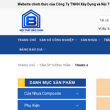
Bỏ
Website chính thức của Công Ty TNHH Xây Dựng và Nội 
qua
nội
dung
Ví dụ: 
TRANG CHỦ
SÀN GỖ CÔNG NGHIỆP
SÀN NHỰA
TẤM
BẢNG BÁO GIÁ
TRANG CHỦ
/
TẤM ỐP TƯỜNG TRẦN
/
TRANG 4
DANH MỤC SẢN PHẨM
Cửa Nhựa Composite
Phụ Kiện