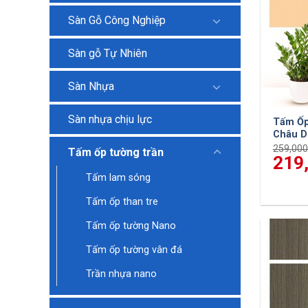
Sàn Gỗ Công Nghiệp
Sàn gỗ Tự Nhiên
Sàn Nhựa
Sàn nhựa chịu lực
Tấm Ốp
Châu D
259,00
Tấm ốp tường trần
Giá
219
gốc
Tấm lam sóng
là:
259,000
Tấm ốp than tre
Tấm ốp tường Nano
Tấm ốp tường vân đá
Trần nhựa nano