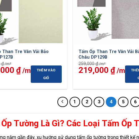
 Than Tre Vân Vải Bảo
Tấm Ốp Than Tre Vân Vải B
P127B
Châu DP129B
0
₫
259,000
₫
,000
₫
Giá
Giá
219,000
₫
Giá
THÊM VÀO
THÊ
hiện
gốc
hiện
tại
là:
tại
GIỎ
 ₫.
là:
259,000 ₫.
là:
219,000 ₫.
219,0
1
2
3
4
5
6
Ốp Tường Là Gì? Các Loại Tấm Ốp 
ng năm gần đây, xu hướng sử dụng tấm ốp tường trong thiết kế n