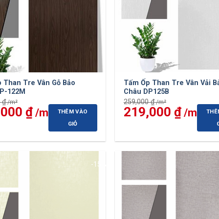
 Than Tre Vân Gỗ Bảo
Tấm Ốp Than Tre Vân Vải B
DP-122M
Châu DP125B
0
₫
259,000
₫
,000
₫
Giá
Giá
219,000
₫
Giá
THÊM VÀO
THÊ
hiện
gốc
hiện
tại
là:
tại
GIỎ
 ₫.
là:
259,000 ₫.
là:
219,000 ₫.
219,0
-15%