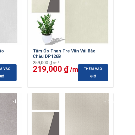
ảo
Tấm Ốp Than Tre Vân Vải Bảo
Châu DP126B
259,000
₫
Giá
219,000
₫
Giá
M VÀO
THÊM VÀO
gốc
hiện
là:
tại
GIỎ
GIỎ
259,000 ₫.
là:
00 ₫.
219,000 ₫.
-15%
-15%