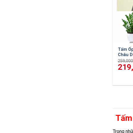
Tấm Ốp
Châu D
259,00
Giá
219
gốc
là:
259,000
Tấm 
Trong nhữ