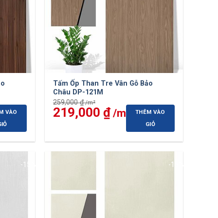
ảo
Tấm Ốp Than Tre Vân Gỗ Bảo
Châu DP-121M
259,000
₫
Giá
219,000
₫
Giá
M VÀO
THÊM VÀO
gốc
hiện
là:
tại
GIỎ
GIỎ
259,000 ₫.
là:
00 ₫.
219,000 ₫.
-15%
-15%