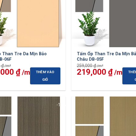
 Than Tre Da Mịn Bảo
Tấm Ốp Than Tre Da Mịn B
B-06F
Châu DB-05F
0
₫
259,000
₫
,000
₫
Giá
Giá
219,000
₫
Giá
THÊM VÀO
THÊ
hiện
gốc
hiện
tại
là:
tại
GIỎ
 ₫.
là:
259,000 ₫.
là:
219,000 ₫.
219,0
-15%