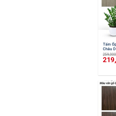
Tấm Ốp
Châu 
259,00
Giá
219
gốc
là:
259,000