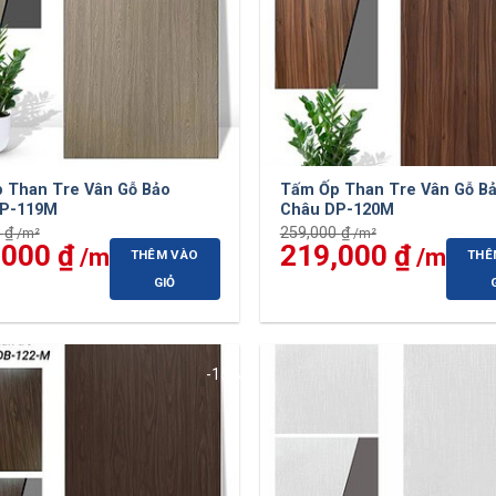
 Than Tre Vân Gỗ Bảo
Tấm Ốp Than Tre Vân Gỗ B
DP-119M
Châu DP-120M
0
₫
259,000
₫
,000
₫
Giá
Giá
219,000
₫
Giá
THÊM VÀO
THÊ
hiện
gốc
hiện
tại
là:
tại
GIỎ
 ₫.
là:
259,000 ₫.
là:
219,000 ₫.
219,0
-15%