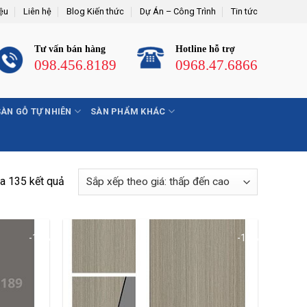
iệu
Liên hệ
Blog Kiến thức
Dự Án – Công Trình
Tin tức
Tư vấn bán hàng
Hotline hỗ trợ
098.456.8189
0968.47.6866
SÀN GỖ TỰ NHIÊN
SÀN PHẨM KHÁC
a 135 kết quả
Đã
sắp
xếp
theo
-15%
-15%
giá:
thấp
đến
cao