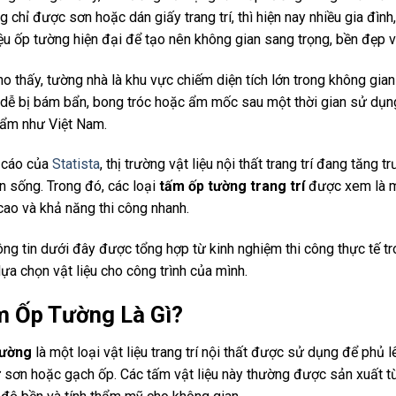
g chỉ được sơn hoặc dán giấy trang trí, thì hiện nay nhiều gia 
iệu ốp tường hiện đại để tạo nên không gian sang trọng, bền đẹp và
ho thấy, tường nhà là khu vực chiếm diện tích lớn trong không gia
 dễ bị bám bẩn, bong tróc hoặc ẩm mốc sau một thời gian sử dụng
ẩm như Việt Nam.
 cáo của
Statista
, thị trường vật liệu nội thất trang trí đang tăn
n sống. Trong đó, các loại
tấm ốp tường trang trí
được xem là mộ
ao và khả năng thi công nhanh.
ng tin dưới đây được tổng hợp từ kinh nghiệm thi công thực tế tro
lựa chọn vật liệu cho công trình của mình.
m Ốp Tường Là Gì?
tường
là một loại vật liệu trang trí nội thất được sử dụng để phủ
 sơn hoặc gạch ốp. Các tấm vật liệu này thường được sản xuất từ