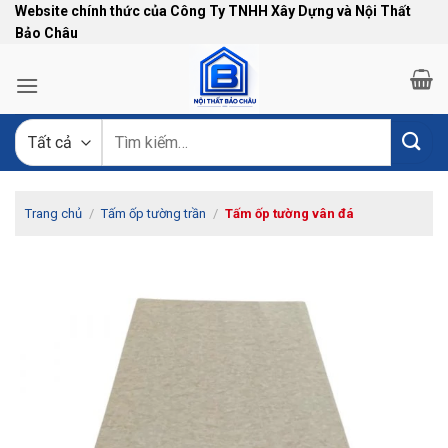
Bỏ
Website chính thức của Công Ty TNHH Xây Dựng và Nội Thất
Bảo Châu
qua
nội
dung
Tìm
kiếm:
Trang chủ
/
Tấm ốp tường trần
/
Tấm ốp tường vân đá
-5%