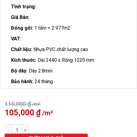
Tình trạng:
Giá Bán:
Đóng gói:
1 tấm = 2.977m2
VAT:
Chất liệu:
Nhựa PVC chất lượng cao
Kích thước:
Dài 2440 x Rộng 1220 mm
Độ dày:
Dày 2.8mm
Bảo hành:
24 tháng
110,000
₫
Giá
105,000
₫
Giá
gốc
hiện
là:
tại
Tấm ốp PVC Vân Đá VD321 số lượng
110,000 ₫.
là:
105,000 ₫.