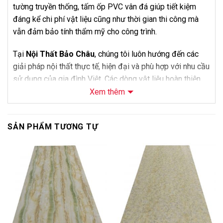
tường truyền thống, tấm ốp PVC vân đá giúp tiết kiệm
đáng kể chi phí vật liệu cũng như thời gian thi công mà
vẫn đảm bảo tính thẩm mỹ cho công trình.
Tại
Nội Thất Bảo Châu
, chúng tôi luôn hướng đến các
giải pháp nội thất thực tế, hiện đại và phù hợp với nhu cầu
sử dụng của gia đình Việt. Các dòng vật liệu hoàn thiện
như tấm ốp tường, sàn nhựa, sàn gỗ hay cửa composite
Xem thêm
đều được lựa chọn kỹ lưỡng nhằm đảm bảo tính thẩm
mỹ, độ bền và khả năng ứng dụng thực tế trong nhiều
SẢN PHẨM TƯƠNG TỰ
không gian khác nhau.
Khách hàng có thể tham khảo thêm các dòng
tấm ốp
-5%
-5%
tường nội thất hiện đại
để lựa chọn giải pháp phù hợp với
phong cách thiết kế của mình.
1. Tấm ốp PVC vân đá VD321 là gì?
Tấm ốp PVC vân đá VD321
là dòng vật liệu trang trí nội