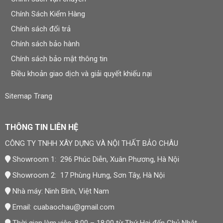
Thất Bảo Châu?
Chính Sách Kiểm Hàng
Trong quá trình hoàn thiện nội thất, nhiều khách hàng
Chính sách đổi trả
thường gặp khó khăn khi lựa chọn vật liệu phù hợp với
Chính sách bảo hành
ngân sách và nhu cầu thực tế. Nội Thất Bảo Châu hướng
Chính sách bảo mật thông tin
đến giải pháp tư vấn thực tế, dễ ứng dụng và tối ưu chi
Điều khoản giao dịch và giải quyết khiếu nại
phí cho từng công trình.
Sitemap Trang
Chúng tôi không chỉ cung cấp vật liệu mà còn đồng hành
cùng khách hàng trong việc lựa chọn mẫu mã, phối màu
và giải pháp thi công phù hợp với từng không gian cụ thể.
THÔNG TIN LIÊN HỆ
CÔNG TY TNHH XÂY DỰNG VÀ NỘI THẤT BẢO CHÂU
Tư vấn vật liệu phù hợp ngân sách
Showroom 1: 296 Phúc Diễn, Xuân Phương, Hà Nội
Báo giá rõ ràng và minh bạch
Showroom 2: 17 Phùng Hưng, Sơn Tây, Hà Nội
Hỗ trợ phối hợp nhiều vật liệu nội thất
Nhà máy: Ninh Bình, Việt Nam
Thi công nhanh gọn và đúng tiến độ
Email:
cuabaochau@gmail.com
Đội ngũ kỹ thuật có kinh nghiệm thực tế