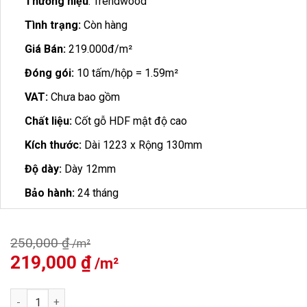
Thương hiệu
: Trendwood
Tình trạng:
Còn hàng
Giá Bán:
219.000đ/m²
Đóng gói:
10 tấm/hộp = 1.59m²
VAT:
Chưa bao gồm
Chất liệu:
Cốt gỗ HDF mật độ cao
Kích thước:
Dài 1223 x Rộng 130mm
Độ dày:
Dày 12mm
Bảo hành:
24 tháng
250,000
₫
Giá
219,000
₫
Giá
gốc
hiện
là:
tại
Sàn Gỗ Trendwood 12mm T1267 số lượng
250,000 ₫.
là: