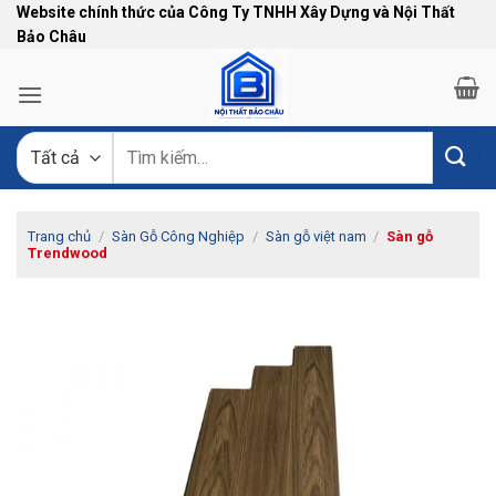
Bỏ
Website chính thức của Công Ty TNHH Xây Dựng và Nội Thất
Bảo Châu
qua
nội
dung
Tìm
kiếm:
Trang chủ
/
Sàn Gỗ Công Nghiệp
/
Sàn gỗ việt nam
/
Sàn gỗ
Trendwood
-12%