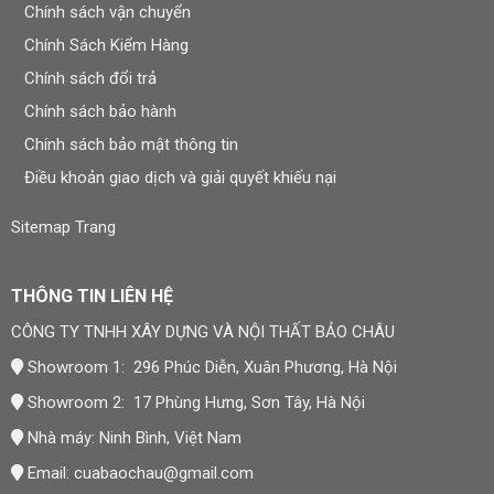
Chính sách vận chuyển
dụng cho lỗi kỹ thuật, lỗi sản xuất thuộc trách nhiệm của
Chính Sách Kiểm Hàng
nhà cung cấp. Bảo hành không áp dụng cho hư hỏng do
tác động ngoại lực, va đập, hóa chất, ngập nước vượt
Chính sách đổi trả
điều kiện chịu nước công bố, hoặc do khách hàng tự ý
Chính sách bảo hành
tháo lắp, sửa chữa sản phẩm.
Chính sách bảo mật thông tin
Điều khoản giao dịch và giải quyết khiếu nại
Khi cần bảo hành, khách hàng liên hệ hotline hoặc email,
cung cấp mã sản phẩm, mô tả tình trạng lỗi kèm hình
Sitemap Trang
ảnh/video để Bảo Châu kiểm tra và đưa ra phương án xử
lý phù hợp. Chi tiết tại
Chính sách bảo hành
.
THÔNG TIN LIÊN HỆ
Đơn Vị Cung Cấp Sản Phẩm
CÔNG TY TNHH XÂY DỰNG VÀ NỘI THẤT BẢO CHÂU
CÔNG TY TNHH XÂY DỰNG VÀ NỘI THẤT BẢO CHÂU
Showroom 1: 296 Phúc Diễn, Xuân Phương, Hà Nội
Thương hiệu:
Nội Thất Bảo Châu
Showroom 2: 17 Phùng Hưng, Sơn Tây, Hà Nội
Nhà máy: Ninh Bình, Việt Nam
Mã số thuế: 0107977616
Email:
cuabaochau@gmail.com
Địa chỉ trụ sở: Số 15, Ngõ 41 Xuân Thủy, Phường Cầu