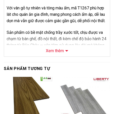
Với vân gỗ tự nhiên và tông màu ấm, mã T1267 phù hợp
lát cho quán ăn gia đình, mang phong cách ấm áp, dễ lau
dọn mà vẫn giữ được cảm giác gần gũi, dễ phối nội thất.
Sản phẩm có bề mặt chống trầy xước tốt, chịu được va
chạm từ bàn ghế, đồ nội thất, đi kèm chế độ bảo hành 24
tháng từ Bảo Châu — yên tâm sử dụng lâu dài mà không
Xem thêm
lo phát sinh chi phí sửa chữa ngoài ý muốn.
Về giá bán, điểm bán hàng của dòng cốt tiêu chuẩn là
SẢN PHẨM TƯƠNG TỰ
mức giá dễ tiếp cận, phù hợp căn hộ, nhà cho thuê hoặc
công trình cần tối ưu ngân sách. Liên hệ Bảo Châu để
được tư vấn và báo giá thi công trọn gói cho mã T1267.
-6%
-8%
Thông Số Kỹ Thuật
Thông số
Chi tiết
Sàn gỗ công nghiệp Trendwood T1267