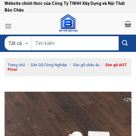
Bỏ
Website chính thức của Công Ty TNHH Xây Dựng và Nội Thất
Bảo Châu
qua
nội
dung
Tìm
kiếm:
Trang chủ
/
Sàn Gỗ Công Nghiệp
/
Sàn gỗ châu âu
/
Sàn gỗ AGT
Floor
-12%