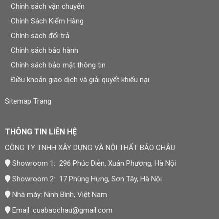
nhà cung cấp. Bảo hành không áp dụng cho hư hỏng do
Chính sách vận chuyển
tác động ngoại lực, va đập, hóa chất, ngập nước vượt
Chính Sách Kiểm Hàng
điều kiện chịu nước công bố, hoặc do khách hàng tự ý
Chính sách đổi trả
tháo lắp, sửa chữa sản phẩm.
Chính sách bảo hành
Khi cần bảo hành, khách hàng liên hệ hotline hoặc email,
Chính sách bảo mật thông tin
cung cấp mã sản phẩm, mô tả tình trạng lỗi kèm hình
Điều khoản giao dịch và giải quyết khiếu nại
ảnh/video để Bảo Châu kiểm tra và đưa ra phương án xử
lý phù hợp. Chi tiết tại
Chính sách bảo hành
.
Sitemap Trang
Đơn Vị Cung Cấp Sản Phẩm
THÔNG TIN LIÊN HỆ
CÔNG TY TNHH XÂY DỰNG VÀ NỘI THẤT BẢO CHÂU
CÔNG TY TNHH XÂY DỰNG VÀ NỘI THẤT BẢO CHÂU
Thương hiệu:
Nội Thất Bảo Châu
Showroom 1: 296 Phúc Diễn, Xuân Phương, Hà Nội
Mã số thuế: 0107977616
Showroom 2: 17 Phùng Hưng, Sơn Tây, Hà Nội
Địa chỉ trụ sở: Số 15, Ngõ 41 Xuân Thủy, Phường Cầu
Nhà máy: Ninh Bình, Việt Nam
Giấy, Hà Nội
Email:
cuabaochau@gmail.com