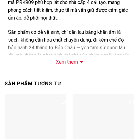
mã PRK909 phù hợp lát cho nhà cấp 4 cải tạo, mang
phong cách tiết kiệm, thực tế mà vẫn giữ được cảm giác
ấm áp, dễ phối nội thất.
Sản phẩm có dễ vệ sinh, chỉ cần lau bằng khăn ẩm là
sạch, không cần hóa chất chuyên dụng, đi kèm chế độ
bảo hành 24 tháng từ Bảo Châu — yên tâm sử dụng lâu
dài mà không lo phát sinh chi phí sửa chữa ngoài ý muốn.
Xem thêm
Về giá bán, khách hàng chọn AGT Efect thường vì muốn
dòng sản phẩm cao cấp nhất của thương hiệu, phù hợp
SẢN PHẨM TƯƠNG TỰ
biệt thự hoặc căn hộ cao cấp. Liên hệ Bảo Châu để được
tư vấn và báo giá thi công trọn gói cho mã PRK909.
-12%
-10%
Thông Số Kỹ Thuật
Thông số
Chi tiết
Tên sản phẩm
Sàn Gỗ AGT Efect PRK909