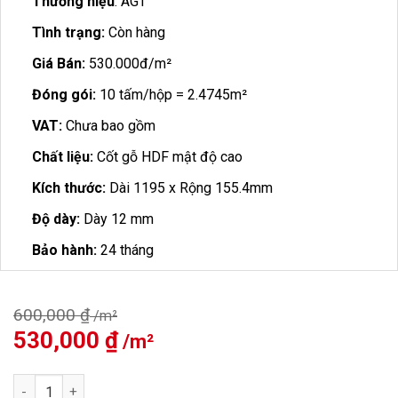
Thương hiệu
: AGT
Tình trạng:
Còn hàng
Giá Bán:
530.000đ/m²
Đóng gói:
10 tấm/hộp = 2.4745m²
VAT:
Chưa bao gồm
Chất liệu:
Cốt gỗ HDF mật độ cao
Kích thước:
Dài 1195 x Rộng 155.4mm
Độ dày:
Dày 12 mm
Bảo hành:
24 tháng
600,000
₫
Giá
530,000
₫
Giá
gốc
hiện
là:
tại
Sàn Gỗ AGT EFECT PRK909 số lượng
600,000 ₫.
là: