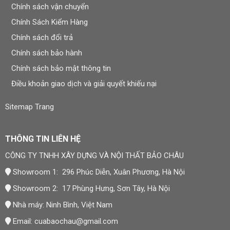
nhà cung cấp. Bảo hành không áp dụng cho hư hỏng do
Chính sách vận chuyển
tác động ngoại lực, va đập, hóa chất, ngập nước vượt
Chính Sách Kiểm Hàng
điều kiện chịu nước công bố, hoặc do khách hàng tự ý
Chính sách đổi trả
tháo lắp, sửa chữa sản phẩm.
Chính sách bảo hành
Khi cần bảo hành, khách hàng liên hệ hotline hoặc email,
Chính sách bảo mật thông tin
cung cấp mã sản phẩm, mô tả tình trạng lỗi kèm hình
Điều khoản giao dịch và giải quyết khiếu nại
ảnh/video để Bảo Châu kiểm tra và đưa ra phương án xử
lý phù hợp. Chi tiết tại
Chính sách bảo hành
.
Sitemap Trang
Đơn Vị Cung Cấp Sản Phẩm
THÔNG TIN LIÊN HỆ
CÔNG TY TNHH XÂY DỰNG VÀ NỘI THẤT BẢO CHÂU
CÔNG TY TNHH XÂY DỰNG VÀ NỘI THẤT BẢO CHÂU
Thương hiệu:
Nội Thất Bảo Châu
Showroom 1: 296 Phúc Diễn, Xuân Phương, Hà Nội
Mã số thuế: 0107977616
Showroom 2: 17 Phùng Hưng, Sơn Tây, Hà Nội
Địa chỉ trụ sở: Số 15, Ngõ 41 Xuân Thủy, Phường Cầu
Nhà máy: Ninh Bình, Việt Nam
Giấy, Hà Nội
Email:
cuabaochau@gmail.com