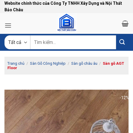
Bỏ
Website chính thức của Công Ty TNHH Xây Dựng và Nội Thất
Bảo Châu
qua
nội
dung
Tìm
kiếm:
Trang chủ
/
Sàn Gỗ Công Nghiệp
/
Sàn gỗ châu âu
/
Sàn gỗ AGT
Floor
-12%