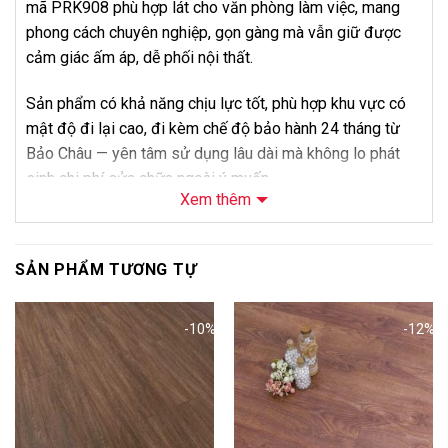
mã PRK908 phù hợp lát cho văn phòng làm việc, mang
phong cách chuyên nghiệp, gọn gàng mà vẫn giữ được
cảm giác ấm áp, dễ phối nội thất.
Sản phẩm có khả năng chịu lực tốt, phù hợp khu vực có
mật độ đi lại cao, đi kèm chế độ bảo hành 24 tháng từ
Bảo Châu — yên tâm sử dụng lâu dài mà không lo phát
sinh chi phí sửa chữa ngoài ý muốn.
Xem thêm
Về giá bán, điểm bán hàng của dòng AGT Efect là độ dày
12mm cao cấp nhất trong các dòng AGT tại Bảo Châu,
SẢN PHẨM TƯƠNG TỰ
phù hợp không gian cần đẳng cấp và độ bền vượt trội.
Liên hệ Bảo Châu để được tư vấn và báo giá thi công trọn
gói cho mã PRK908.
-10%
-12%
Thông Số Kỹ Thuật
Thông số
Chi tiết
Tên sản phẩm
Sàn Gỗ AGT Efect PRK908