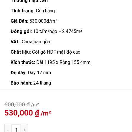
Thương hiệu
: AGT
Tình trạng:
Còn hàng
Giá Bán:
530.000đ/m²
Đóng gói:
10 tấm/hộp = 2.4745m²
VAT:
Chưa bao gồm
Chất liệu:
Cốt gỗ HDF mật độ cao
Kích thước:
Dài 1195 x Rộng 155.4mm
Độ dày:
Dày 12 mm
Bảo hành:
24 tháng
600,000
₫
Giá
530,000
₫
Giá
gốc
hiện
là:
tại
Sàn Gỗ AGT EFECT PRK908 số lượng
600,000 ₫.
là: