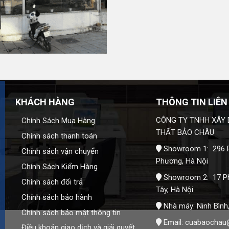
ấy, Hà Nội
àng khảo sát và báo giá chi tiết theo đúng nhu cầu của
KHÁCH HÀNG
THÔNG TIN LIÊN
CÔNG TY TNHH XÂY 
Chính Sách Mua Hàng
THẤT BẢO CHÂU
Chính sách thanh toán
Showroom 1: 296 P
Chính sách vận chuyển
Phương, Hà Nội
Chính Sách Kiểm Hàng
Showroom 2: 17 P
Chính sách đổi trả
Tây, Hà Nội
Chính sách bảo hành
Nhà máy: Ninh Bình
Chính sách bảo mật thông tin
Email:
cuabaochau
Điều khoản giao dịch và giải quyết