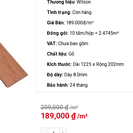
Thương hiệu
: Wilson
Tình trạng:
Còn hàng
Giá Bán:
189.000đ/m²
Đóng gói:
10 tấm/hộp = 2.4745m²
VAT:
Chưa bao gồm
Chất liệu:
Gỗ
Kích thước:
Dài 1225 x Rộng 202mm
Độ dày:
Dày 8.0mm
Bảo hành:
24 tháng
209,000
₫
Giá
189,000
₫
Giá
gốc
hiện
là:
tại
Sàn Gỗ Wilson 8mm W553 số lượng
209,000 ₫.
là: