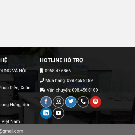
 HỆ
HOTLINE HỖ TRỢ
DỰNG VÀ NỘI
0968.47.6866
Mua hàng: 098.456.8189
húc Diễn, Xuân
Vận chuyển: 098.456.8189
hùng Hưng, Sơn
, Việt Nam
@gmail.com