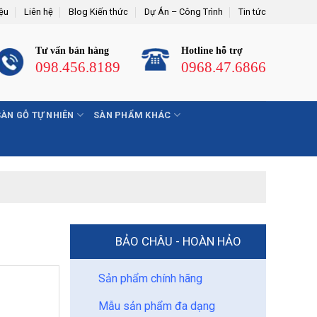
iệu
Liên hệ
Blog Kiến thức
Dự Án – Công Trình
Tin tức
Tư vấn bán hàng
Hotline hỗ trợ
098.456.8189
0968.47.6866
SÀN GỖ TỰ NHIÊN
SÀN PHẨM KHÁC
BẢO CHÂU - HOÀN HẢO
Sản phẩm chính hãng
Mẫu sản phẩm đa dạng