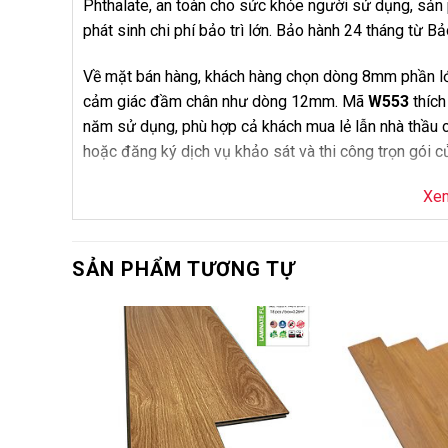
Phthalate, an toàn cho sức khỏe người sử dụng, sả
phát sinh chi phí bảo trì lớn. Bảo hành 24 tháng từ 
Về mặt bán hàng, khách hàng chọn dòng 8mm phần lớn
cảm giác đầm chân như dòng 12mm. Mã
W553
thích
năm sử dụng, phù hợp cả khách mua lẻ lẫn nhà thầu c
hoặc đăng ký dịch vụ khảo sát và thi công trọn gói 
Xe
Thông Số Kỹ Thuật
Thông số
Chi tiết
SẢN PHẨM TƯƠNG TỰ
Tên sản phẩm
Sàn Gỗ Wilso
Mã sản phẩm
W553
-6%
Thương hiệu
Wilson
Loại sản phẩm
Sàn gỗ công ng
Độ dày
8mm