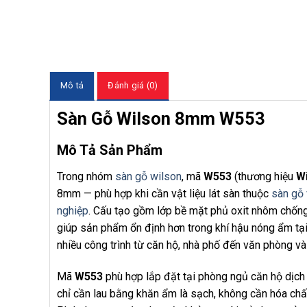
Mô tả
Đánh giá (0)
Sàn Gỗ Wilson 8mm W553
Mô Tả Sản Phẩm
Trong nhóm
sàn gỗ wilson
, mã
W553
(thương hiệu
W
8mm — phù hợp khi cần vật liệu lát sàn thuộc
sàn gỗ 
nghiệp
. Cấu tạo gồm lớp bề mặt phủ oxit nhôm chống 
giúp sản phẩm ổn định hơn trong khí hậu nóng ẩm tại
nhiều công trình từ căn hộ, nhà phố đến văn phòng và
Mã
W553
phù hợp lắp đặt tại phòng ngủ căn hộ dịch 
chỉ cần lau bằng khăn ẩm là sạch, không cần hóa c