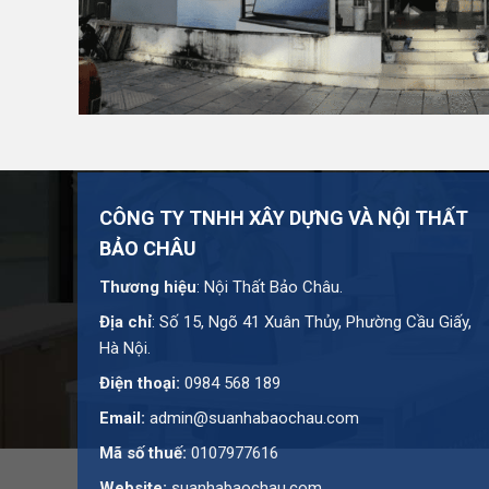
Địa chỉ: Số 15, Ngõ 41 Xuân Thủy, Phường Cầu Gi
Hotline:
0984 568 189
Email:
admin@suanhabaochau.com
Website:
suanhabaochau.com
Cần tư vấn thêm về mẫu này? Đội ngũ Bảo Châu sẵn s
CÔNG TY TNHH XÂY DỰNG VÀ NỘI THẤT
bạn.
BẢO CHÂU
Thương hiệu
: Nội Thất Bảo Châu.
Địa chỉ
: Số 15, Ngõ 41 Xuân Thủy, Phường Cầu Giấy,
Hà Nội.
Điện thoại:
0984 568 189
Email:
admin@suanhabaochau.com
Mã số thuế:
0107977616
Website:
suanhabaochau.com