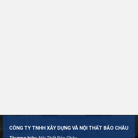
Đổi Trả Và Hoàn Tiền
Sản phẩm được xem xét đổi trả nếu đáp ứng các điều
kiện được công bố tại
Chính sách đổi trả và hoàn tiền
.
Chính Sách Bảo Hành
Thời hạn và phạm vi bảo hành áp dụng theo chính sách
của sản phẩm, nhà sản xuất và nội dung được công bố
tại thời điểm mua hàng. Chi tiết tại
Chính sách bảo hành
.
Đơn Vị Cung Cấp Sản Phẩm
CÔNG TY TNHH XÂY DỰNG VÀ NỘI THẤT BẢO CHÂU
Thương hiệu:
Nội Thất Bảo Châu
Mã số thuế: 0107977616
CÔNG TY TNHH XÂY DỰNG VÀ NỘI THẤT BẢO CHÂU
Địa chỉ: Số 15, Ngõ 41 Xuân Thủy, Phường Cầu Giấy,