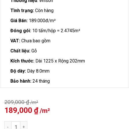
Thương hiệu
: Wilson
Tình trạng:
Còn hàng
Giá Bán:
189.000đ/m²
Đóng gói:
10 tấm/hộp = 2.4745m²
VAT:
Chưa bao gồm
Chất liệu:
Gỗ
Kích thước:
Dài 1225 x Rộng 202mm
Độ dày:
Dày 8.0mm
Bảo hành:
24 tháng
209,000
₫
Giá
189,000
₫
Giá
gốc
hiện
là:
tại
Sàn Gỗ Wilson 8mm W554 số lượng
209,000 ₫.
là: