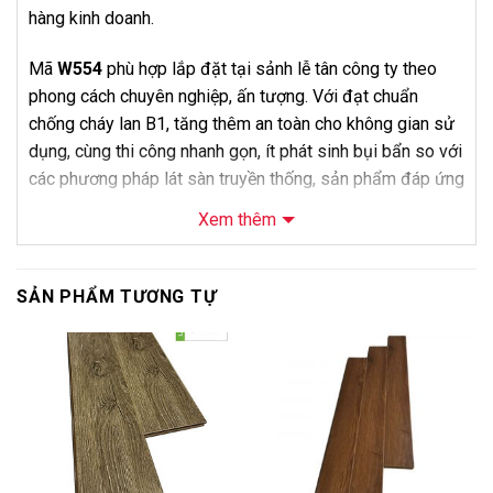
hàng kinh doanh.
Mã
W554
phù hợp lắp đặt tại sảnh lễ tân công ty theo
phong cách chuyên nghiệp, ấn tượng. Với đạt chuẩn
chống cháy lan B1, tăng thêm an toàn cho không gian sử
dụng, cùng thi công nhanh gọn, ít phát sinh bụi bẩn so với
các phương pháp lát sàn truyền thống, sản phẩm đáp ứng
tốt nhu cầu sử dụng hàng ngày mà không phát sinh chi
Xem thêm
phí bảo trì lớn. Bảo hành 24 tháng từ Bảo Châu giúp
khách hàng yên tâm hơn khi sử dụng lâu dài.
SẢN PHẨM TƯƠNG TỰ
Về mặt bán hàng, so với dòng 12mm cốt xanh, mẫu 8mm
có giá dễ tiếp cận hơn, phù hợp khi ngân sách là ưu tiên
-6%
-12%
hàng đầu. Mã
W554
là lựa chọn được nhiều chủ nhà lựa
chọn khi tự thi công tại nhà, phù hợp cả khách mua lẻ lẫn
nhà thầu cần số lượng lớn. Khách hàng có thể mua vật tư
độc lập hoặc đăng ký dịch vụ khảo sát và thi công trọn
gói của
Nội Thất Bảo Châu
.