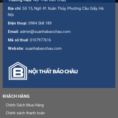
Thương hiệu
: Nội Thất Bảo Châu.
Hà Nội
Địa chỉ
: Số 15, Ngõ 41 Xuân Thủy, Phường Cầu Giấy, Hà
Hotline:
0984 568 189
Nội.
Email:
admin@suanhabaochau.com
Điện thoại:
0984 568 189
Website:
suanhabaochau.com
Email:
admin@suanhabaochau.com
Bạn cần tư vấn thêm về sản phẩm này? Liên hệ với Bảo
Mã số thuế:
0107977616
Châu để được khảo sát và báo giá chi tiết.
Website:
suanhabaochau.com
KHÁCH HÀNG
Chính Sách Mua Hàng
Chính sách thanh toán