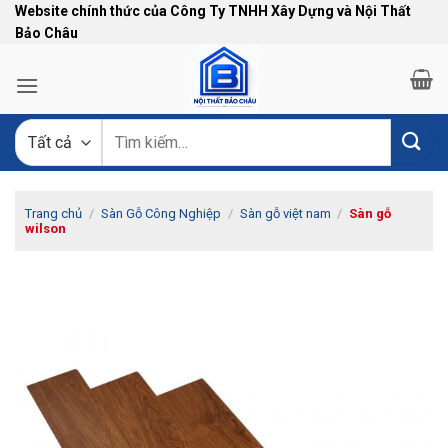
Bỏ
Website chính thức của Công Ty TNHH Xây Dựng và Nội Thất
Bảo Châu
qua
nội
dung
Tìm
kiếm:
Trang chủ
/
Sàn Gỗ Công Nghiệp
/
Sàn gỗ việt nam
/
Sàn gỗ
wilson
-10%