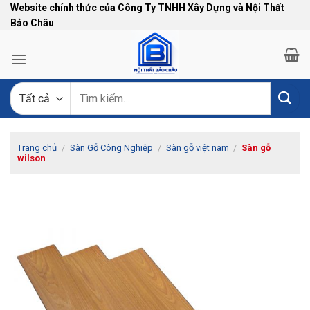
Bỏ
Website chính thức của Công Ty TNHH Xây Dựng và Nội Thất
Bảo Châu
qua
nội
dung
Tìm
kiếm:
Trang chủ
/
Sàn Gỗ Công Nghiệp
/
Sàn gỗ việt nam
/
Sàn gỗ
wilson
-10%