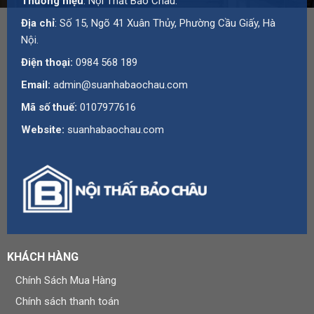
Thương hiệu
: Nội Thất Bảo Châu.
Hà Nội
Địa chỉ
: Số 15, Ngõ 41 Xuân Thủy, Phường Cầu Giấy, Hà
Hotline:
0984 568 189
Nội.
Email:
admin@suanhabaochau.com
Điện thoại:
0984 568 189
Website:
suanhabaochau.com
Email:
admin@suanhabaochau.com
Bạn cần tư vấn thêm về sản phẩm này? Liên hệ với Bảo
Mã số thuế:
0107977616
Châu để được khảo sát và báo giá chi tiết.
Website:
suanhabaochau.com
KHÁCH HÀNG
Chính Sách Mua Hàng
Chính sách thanh toán