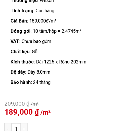
Thương hiệu
: Wilson
Tình trạng:
Còn hàng
Giá Bán:
189.000đ/m²
Đóng gói:
10 tấm/hộp = 2.4745m²
VAT:
Chưa bao gồm
Chất liệu:
Gỗ
Kích thước:
Dài 1225 x Rộng 202mm
Độ dày:
Dày 8.0mm
Bảo hành:
24 tháng
209,000
₫
Giá
189,000
₫
Giá
gốc
hiện
là:
tại
Sàn Gỗ Wilson 8mm W551 số lượng
209,000 ₫.
là: