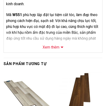
kinh doanh.
Mã
W551
phù hợp lắp đặt tại tiệm cắt tóc, làm đẹp theo
phong cách hiện đại, sạch sẽ. Với khả năng chịu lực tốt,
phù hợp khu vực có mật độ đi lại cao, cùng thích nghi tốt
với khí hậu nồm ẩm đặc trưng của miền Bắc, sản phẩm
đáp ứng tốt nhu cầu sử dụng hàng ngày mà không phát
sinh chi phí bảo trì lớn. Bảo hành 24 tháng từ Bảo Châu
Xem thêm
giúp khách hàng yên tâm hơn khi sử dụng lâu dài.
Về mặt bán hàng, điểm bán hàng của dòng cốt tiêu chuẩn
SẢN PHẨM TƯƠNG TỰ
8mm là giá cực kỳ tiết kiệm, phù hợp căn hộ cho thuê,
phòng ngủ hoặc công trình cần tối ưu ngân sách. Mã
-5%
-12%
W551
thích hợp dùng khi chuẩn bị bàn giao nhà mới cho
khách hàng, phù hợp cả khách mua lẻ lẫn nhà thầu cần số
lượng lớn. Khách hàng có thể mua vật tư độc lập hoặc
đăng ký dịch vụ khảo sát và thi công trọn gói của
Nội
Thất Bảo Châu
.