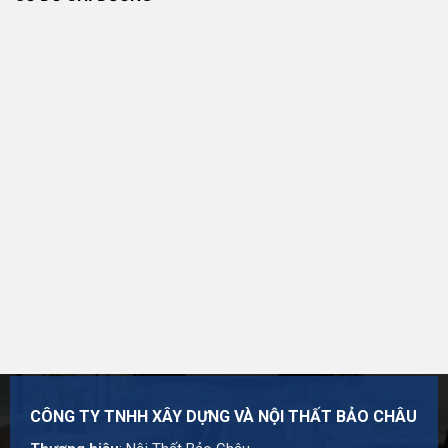
Đổi Trả Và Hoàn Tiền
Sản phẩm được xem xét đổi trả nếu đáp ứng các điều
kiện được công bố tại
Chính sách đổi trả và hoàn tiền
.
Chính Sách Bảo Hành
Thời hạn và phạm vi bảo hành áp dụng theo chính sách
của sản phẩm, nhà sản xuất và nội dung được công bố
tại thời điểm mua hàng. Chi tiết tại
Chính sách bảo hành
.
Đơn Vị Cung Cấp Sản Phẩm
CÔNG TY TNHH XÂY DỰNG VÀ NỘI THẤT BẢO CHÂU
Thương hiệu:
Nội Thất Bảo Châu
Mã số thuế: 0107977616
CÔNG TY TNHH XÂY DỰNG VÀ NỘI THẤT BẢO CHÂU
Địa chỉ: Số 15, Ngõ 41 Xuân Thủy, Phường Cầu Giấy,