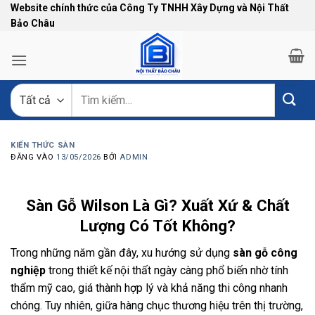
Bỏ
Website chính thức của Công Ty TNHH Xây Dựng và Nội Thất
Bảo Châu
qua
nội
dung
Tìm
kiếm:
KIẾN THỨC SÀN
ĐĂNG VÀO
13/05/2026
BỞI
ADMIN
Sàn Gỗ Wilson Là Gì? Xuất Xứ & Chất
Lượng Có Tốt Không?
Trong những năm gần đây, xu hướng sử dụng
sàn gỗ công
nghiệp
trong thiết kế nội thất ngày càng phổ biến nhờ tính
thẩm mỹ cao, giá thành hợp lý và khả năng thi công nhanh
chóng. Tuy nhiên, giữa hàng chục thương hiệu trên thị trường,