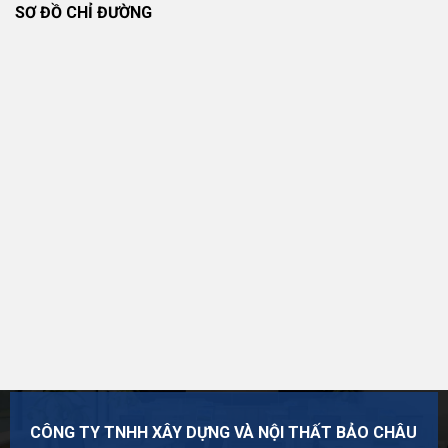
SƠ ĐỒ CHỈ ĐƯỜNG
CÔNG TY TNHH XÂY DỰNG VÀ NỘI THẤT BẢO CHÂU