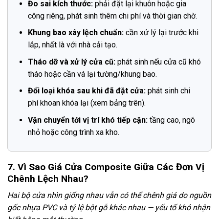
Đo sai kích thước:
phải đặt lại khuôn hoặc gia
công riêng, phát sinh thêm chi phí và thời gian chờ.
Khung bao xây lệch chuẩn:
cần xử lý lại trước khi
lắp, nhất là với nhà cải tạo.
Tháo dỡ và xử lý cửa cũ:
phát sinh nếu cửa cũ khó
tháo hoặc cần vá lại tường/khung bao.
Đổi loại khóa sau khi đã đặt cửa:
phát sinh chi
phí khoan khóa lại (xem bảng trên).
Vận chuyển tới vị trí khó tiếp cận:
tầng cao, ngõ
nhỏ hoặc công trình xa kho.
7. Vì Sao Giá Cửa Composite Giữa Các Đơn Vị
Chênh Lệch Nhau?
Hai bộ cửa nhìn giống nhau vẫn có thể chênh giá do nguồn
gốc nhựa PVC và tỷ lệ bột gỗ khác nhau — yếu tố khó nhận