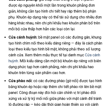
được ép nguyên khối một lần trong khuôn phẳng đơn
giản, không cần tạo hình chi tiết hay ráp thêm bộ phận
phụ. Khuôn ép dạng này có thể tái sử dụng cho nhiều đơn
hàng khác nhau, nên chi phí khấu hao khuôn phân bổ trên
mỗi bộ cửa thấp hơn hẳn các loại còn lại.
Cửa cánh huỳnh:
bề mặt panel có các đường gân, khung
tạo hình chìm nổi theo kiểu dáng riêng — đây là cách phân
loại theo kiểu tạo hình bề mặt, không phải theo số lượng
cánh cửa. Xem thêm mẫu thực tế tại danh mục
Cửa cánh
huỳnh
. Mỗi kiểu dáng cần một bộ khuôn ép riêng với biên
dạng phức tạp hơn cánh phẳng, nên chi phí khấu hao
khuôn trên từng sản phẩm cao hơn.
Cửa phào nổi:
có các đường phào (gờ nổi) được tạo hình
bằng khuôn ép hoặc ráp thêm chi tiết phào rời lên bề mặt
panel. Công đoạn này đòi hỏi căn chỉnh vị trí phào đối
xứng và xử lý kỹ mối nối giữa phào với mặt cánh để tránh
lộ đường ráp — kéo dài thời gian hoàn thiện so với cánh