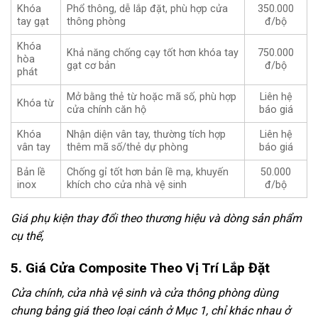
Khóa
Phổ thông, dễ lắp đặt, phù hợp cửa
350.000
tay gạt
thông phòng
đ/bộ
Khóa
Khả năng chống cạy tốt hơn khóa tay
750.000
hòa
gạt cơ bản
đ/bộ
phát
Mở bằng thẻ từ hoặc mã số, phù hợp
Liên hệ
Khóa từ
cửa chính căn hộ
báo giá
Khóa
Nhận diện vân tay, thường tích hợp
Liên hệ
vân tay
thêm mã số/thẻ dự phòng
báo giá
Bản lề
Chống gỉ tốt hơn bản lề mạ, khuyến
50.000
inox
khích cho cửa nhà vệ sinh
đ/bộ
Giá phụ kiện thay đổi theo thương hiệu và dòng sản phẩm
cụ thể,
5. Giá Cửa Composite Theo Vị Trí Lắp Đặt
Cửa chính, cửa nhà vệ sinh và cửa thông phòng dùng
chung bảng giá theo loại cánh ở Mục 1, chỉ khác nhau ở