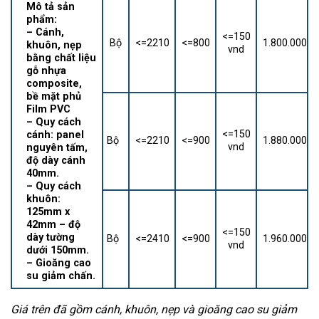
Mô tả sản
phẩm:
– Cánh,
<=150
Bộ
<=2210
<=800
1.800.000
khuôn, nẹp
vnd
bằng chất liệu
gỗ nhựa
composite,
bề mặt phủ
Film PVC
– Quy cách
<=150
cánh: panel
Bộ
<=2210
<=900
1.880.000
vnd
nguyên tấm,
độ dày cánh
40mm.
– Quy cách
khuôn:
125mm x
42mm – độ
<=150
dày tường
Bộ
<=2410
<=900
1.960.000
vnd
dưới 150mm.
– Gioăng cao
su giảm chấn.
Giá trên đã gồm cánh, khuôn, nẹp và gioăng cao su giảm