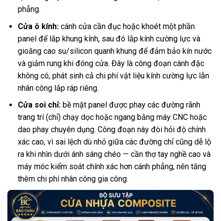
phẳng.
Cửa ô kính:
cánh cửa cần đục hoặc khoét một phần
panel để lắp khung kính, sau đó lắp kính cường lực và
gioăng cao su/silicon quanh khung để đảm bảo kín nước
và giảm rung khi đóng cửa. Đây là công đoạn cánh đặc
không có, phát sinh cả chi phí vật liệu kính cường lực lẫn
nhân công lắp ráp riêng.
Cửa soi chỉ:
bề mặt panel được phay các đường rãnh
trang trí (chỉ) chạy dọc hoặc ngang bằng máy CNC hoặc
dao phay chuyên dụng. Công đoạn này đòi hỏi độ chính
xác cao, vì sai lệch dù nhỏ giữa các đường chỉ cũng dễ lộ
ra khi nhìn dưới ánh sáng chéo — cần thợ tay nghề cao và
máy móc kiểm soát chính xác hơn cánh phẳng, nên tăng
thêm chi phí nhân công gia công.