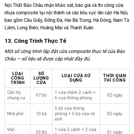
Nội Thất Bảo Châu nhận khảo sát, báo giá và thi công cửa
nhựa composite tại nội thành và các khu vực lân cận Hà Nội,
bao gồm Cầu Giấy, Đống Đa, Hai Bà Trưng, Hà Đông, Nam Từ
Liêm, Long Biên, Hoàng Mai và Thanh Xuân.
13. Công Trình Thực Tế
Một số công trình lắp đặt cửa composite thực tế của Bảo
Châu — số liệu sẽ được cập nhật đầy đủ.
LOẠI
SỐ
LOẠI CỬA SỬ
THỜI GIAN
CÔNG
LƯỢNG
DỤNG
THI CÔNG
TRÌNH
CỬA
Căn hộ
1 cửa chính 2 cánh +
07 bộ
02 ngày
chung cư
6 cưa thông phòng
5 bộ cửa thông
Nhà phố
10 bộ
phòng + 5 bộ cửa vệ
02 ngày
sinh
Văn
1 cửa 2 cánh + 2 cửa
03 Bộ
01 ngày