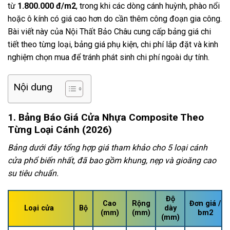
từ
1.800.000 đ/m2
, trong khi các dòng cánh huỳnh, phào nổi
hoặc ô kính có giá cao hơn do cần thêm công đoạn gia công.
Bài viết này của Nội Thất Bảo Châu cung cấp bảng giá chi
tiết theo từng loại, bảng giá phụ kiện, chi phí lắp đặt và kinh
nghiệm chọn mua để tránh phát sinh chi phí ngoài dự tính.
Nội dung
1. Bảng Báo Giá Cửa Nhựa Composite Theo
Từng Loại Cánh (2026)
Bảng dưới đây tổng hợp giá tham khảo cho 5 loại cánh
cửa phổ biến nhất, đã bao gồm khung, nẹp và gioăng cao
su tiêu chuẩn.
Độ
Cao
Rộng
Đơn giá /
Loại cửa
Bộ
dày
(mm)
(mm)
bm2
(mm)