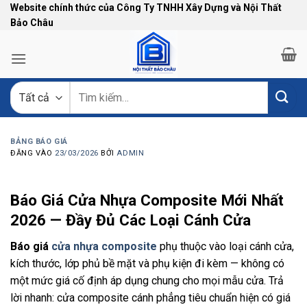
Bỏ
Website chính thức của Công Ty TNHH Xây Dựng và Nội Thất
Bảo Châu
qua
nội
dung
Tìm
kiếm:
BẢNG BÁO GIÁ
ĐĂNG VÀO
23/03/2026
BỞI
ADMIN
Báo Giá Cửa Nhựa Composite Mới Nhất
2026 — Đầy Đủ Các Loại Cánh Cửa
Báo giá
cửa nhựa composite
phụ thuộc vào loại cánh cửa,
kích thước, lớp phủ bề mặt và phụ kiện đi kèm — không có
một mức giá cố định áp dụng chung cho mọi mẫu cửa. Trả
lời nhanh: cửa composite cánh phẳng tiêu chuẩn hiện có giá