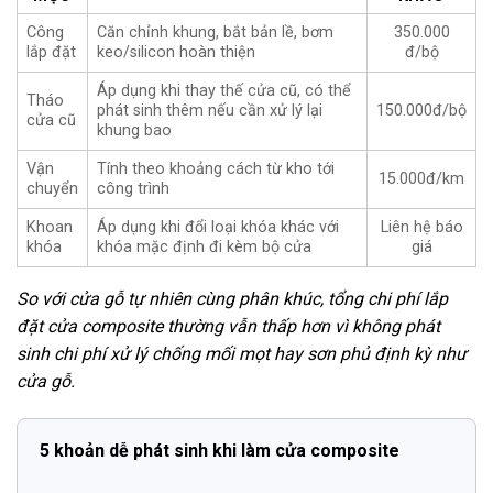
Công
Căn chỉnh khung, bắt bản lề, bơm
350.000
lắp đặt
keo/silicon hoàn thiện
đ/bộ
Áp dụng khi thay thế cửa cũ, có thể
Tháo
phát sinh thêm nếu cần xử lý lại
150.000đ/bộ
cửa cũ
khung bao
Vận
Tính theo khoảng cách từ kho tới
15.000đ/km
chuyển
công trình
Khoan
Áp dụng khi đổi loại khóa khác với
Liên hệ báo
khóa
khóa mặc định đi kèm bộ cửa
giá
So với cửa gỗ tự nhiên cùng phân khúc, tổng chi phí lắp
đặt cửa composite thường vẫn thấp hơn vì không phát
sinh chi phí xử lý chống mối mọt hay sơn phủ định kỳ như
cửa gỗ.
5 khoản dễ phát sinh khi làm cửa composite