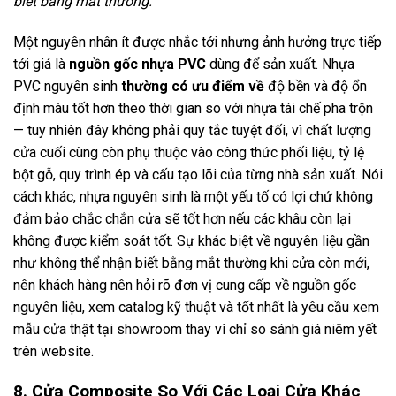
biết bằng mắt thường.
Một nguyên nhân ít được nhắc tới nhưng ảnh hưởng trực tiếp
tới giá là
nguồn gốc nhựa PVC
dùng để sản xuất. Nhựa
PVC nguyên sinh
thường có ưu điểm về
độ bền và độ ổn
định màu tốt hơn theo thời gian so với nhựa tái chế pha trộn
— tuy nhiên đây không phải quy tắc tuyệt đối, vì chất lượng
cửa cuối cùng còn phụ thuộc vào công thức phối liệu, tỷ lệ
bột gỗ, quy trình ép và cấu tạo lõi của từng nhà sản xuất. Nói
cách khác, nhựa nguyên sinh là một yếu tố có lợi chứ không
đảm bảo chắc chắn cửa sẽ tốt hơn nếu các khâu còn lại
không được kiểm soát tốt. Sự khác biệt về nguyên liệu gần
như không thể nhận biết bằng mắt thường khi cửa còn mới,
nên khách hàng nên hỏi rõ đơn vị cung cấp về nguồn gốc
nguyên liệu, xem catalog kỹ thuật và tốt nhất là yêu cầu xem
mẫu cửa thật tại showroom thay vì chỉ so sánh giá niêm yết
trên website.
8. Cửa Composite So Với Các Loại Cửa Khác