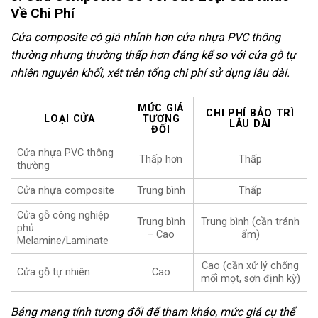
Về Chi Phí
Cửa composite có giá nhỉnh hơn cửa nhựa PVC thông
thường nhưng thường thấp hơn đáng kể so với cửa gỗ tự
nhiên nguyên khối, xét trên tổng chi phí sử dụng lâu dài.
MỨC GIÁ
CHI PHÍ BẢO TRÌ
LOẠI CỬA
TƯƠNG
LÂU DÀI
ĐỐI
Cửa nhựa PVC thông
Thấp hơn
Thấp
thường
Cửa nhựa composite
Trung bình
Thấp
Cửa gỗ công nghiệp
Trung bình
Trung bình (cần tránh
phủ
– Cao
ẩm)
Melamine/Laminate
Cao (cần xử lý chống
Cửa gỗ tự nhiên
Cao
mối mọt, sơn định kỳ)
Bảng mang tính tương đối để tham khảo, mức giá cụ thể