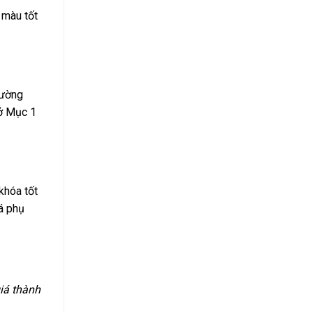
 màu tốt
rường
 ở Mục 1
khóa tốt
á phụ
iá thành