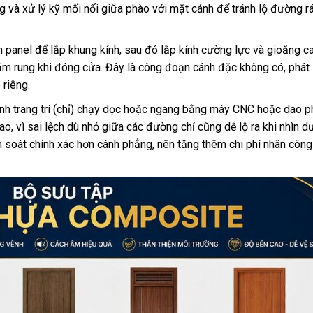
ng và xử lý kỹ mối nối giữa phào với mặt cánh để tránh lộ đường 
panel để lắp khung kính, sau đó lắp kính cường lực và gioăng c
m rung khi đóng cửa. Đây là công đoạn cánh đặc không có, phát 
 riêng.
h trang trí (chỉ) chạy dọc hoặc ngang bằng máy CNC hoặc dao p
, vì sai lệch dù nhỏ giữa các đường chỉ cũng dễ lộ ra khi nhìn d
soát chính xác hơn cánh phẳng, nên tăng thêm chi phí nhân công