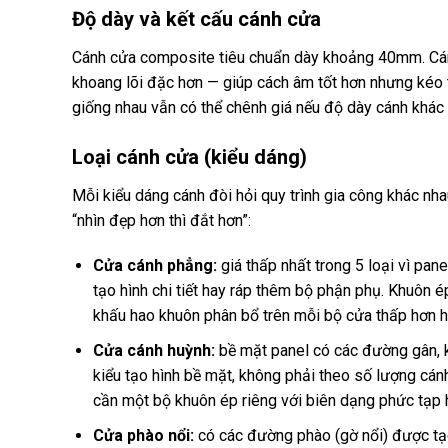
Độ dày và kết cấu cánh cửa
Cánh cửa composite tiêu chuẩn dày khoảng 40mm. Cánh
khoang lõi đặc hơn — giúp cách âm tốt hơn nhưng kéo t
giống nhau vẫn có thể chênh giá nếu độ dày cánh khác 
Loại cánh cửa (kiểu dáng)
Mỗi kiểu dáng cánh đòi hỏi quy trình gia công khác nh
“nhìn đẹp hơn thì đắt hơn”:
Cửa cánh phẳng:
giá thấp nhất trong 5 loại vì pa
tạo hình chi tiết hay ráp thêm bộ phận phụ. Khuôn é
khấu hao khuôn phân bổ trên mỗi bộ cửa thấp hơn hẳ
Cửa cánh huỳnh:
bề mặt panel có các đường gân, k
kiểu tạo hình bề mặt, không phải theo số lượng cá
cần một bộ khuôn ép riêng với biên dạng phức tạp 
Cửa phào nổi:
có các đường phào (gờ nổi) được tạo