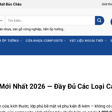
Thất Bảo Châu
Giới th
Tìm
kiếm:
Sàn nhựa, sàn gỗ công nghiệp, tấm ốp tường...
 ỐP TƯỜNG
CỬA NHỰA COMPOSITE
VẬT LIỆU NGOÀI TRỜI
Mới Nhất 2026 — Đầy Đủ Các Loại C
h cửa, kích thước, lớp phủ bề mặt và phụ kiện đi kèm — không c