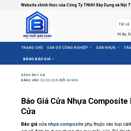
Bỏ
Website chính thức của Công Ty TNHH Xây Dựng và Nội 
qua
nội
dung
Ví dụ: 
TRANG CHỦ
SÀN GỖ CÔNG NGHIỆP
SÀN NHỰA
TẤM
BẢNG BÁO GIÁ
BẢNG BÁO GIÁ
ĐĂNG VÀO
23/03/2026
BỞI
ADMIN
Báo Giá Cửa Nhựa Composite 
Cửa
Báo giá
cửa nhựa composite
phụ thuộc vào loại cán