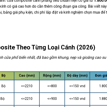
hanh: cửa composite cánh phẳng tiêu chuẩn hiện có giá từ
1.800.
 kính có giá cao hơn do cần thêm công đoạn gia công. Bài viết nà
i, bảng giá phụ kiện, chi phí lắp đặt và kinh nghiệm chọn mua để 
osite Theo Từng Loại Cánh (2026)
nh cửa phổ biến nhất, đã bao gồm khung, nẹp và gioăng cao su 
Bộ
Cao (mm)
Rộng (mm)
Độ dày (mm)
Đơn gi
Bộ
<=2210
<=800
<=150 vnd
1.80
Bộ
<=2210
<=900
<=150 vnd
1.88