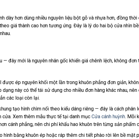
 dày hơn dùng nhiều nguyên liệu bột gỗ và nhựa hơn, đồng thời
heo giá thành cao hơn tương ứng. Đây là lý do hai bộ cửa nhìn bề
nhau.
au — đây mới là nguyên nhân gốc khiến giá chênh lệch, không đơn 
nel được ép nguyên khối một lần trong khuôn phẳng đơn giản, khô
p dạng này có thể tái sử dụng cho nhiều đơn hàng khác nhau, nên 
n các loại còn lại.
hung tạo hình chìm nổi theo kiểu dáng riêng — đây là cách phân l
nh cửa. Xem thêm mẫu thực tế tại danh mục
Cửa cánh huỳnh
. Mỗi 
hơn cánh phẳng, nên chi phí khấu hao khuôn trên từng sản phẩm c
 hình bằng khuôn ép hoặc ráp thêm chi tiết phào rời lên bề mặt p