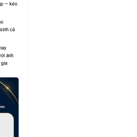
ráp — kéo
ao
sinh cả
hay
ưới ánh
 gia