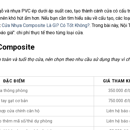
ỗ và nhựa PVC ép dưới áp suất cao, tạo thành cánh cửa có cấu t
nên khó hút ẩm hơn. Nếu bạn cần tìm hiểu sâu về cấu tạo, các loạ
t
Cửa Nhựa Composite Là Gì? Có Tốt Không?
. Trong bài này, Nội
o giá”: chi phí thực tế theo từng loại cửa.
 Composite
 toàn và tuổi thọ cửa, nên chọn theo nhu cầu sử dụng thay vì ch
ĐẶC ĐIỂM
GIÁ THAM 
ửa thông phòng
350.000 đ/
 tay gạt cơ bản
750.000 đ/
hợp cửa chính căn hộ
Liên hệ báo 
hợp thêm mã số/thẻ dự phòng
Liên hệ báo 