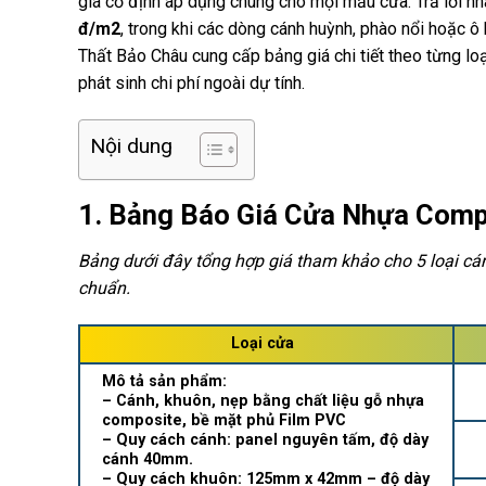
giá cố định áp dụng chung cho mọi mẫu cửa. Trả lời n
đ/m2
, trong khi các dòng cánh huỳnh, phào nổi hoặc ô
Thất Bảo Châu cung cấp bảng giá chi tiết theo từng loạ
phát sinh chi phí ngoài dự tính.
Nội dung
1. Bảng Báo Giá Cửa Nhựa Comp
Bảng dưới đây tổng hợp giá tham khảo cho 5 loại cá
chuẩn.
Loại cửa
Mô tả sản phẩm:
– Cánh, khuôn, nẹp bằng chất liệu gỗ nhựa
composite, bề mặt phủ Film PVC
– Quy cách cánh: panel nguyên tấm, độ dày
cánh 40mm.
– Quy cách khuôn: 125mm x 42mm – độ dày