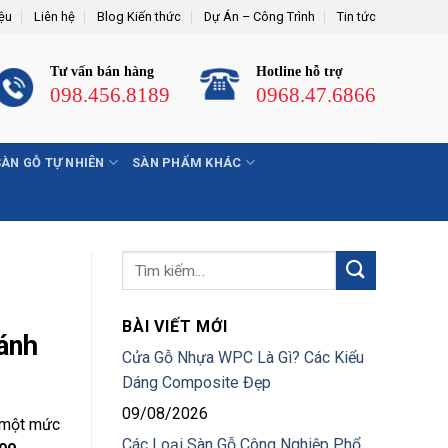
iệu
Liên hệ
Blog Kiến thức
Dự Án – Công Trình
Tin tức
Tư vấn bán hàng
Hotline hỗ trợ
098.456.8189
0968.47.6866
SÀN GỖ TỰ NHIÊN
SÀN PHẨM KHÁC
BÀI VIẾT MỚI
ánh
Cửa Gỗ Nhựa WPC Là Gì? Các Kiểu
Dáng Composite Đẹp
09/08/2026
ó một mức
Các Loại Sàn Gỗ Công Nghiệp Phổ