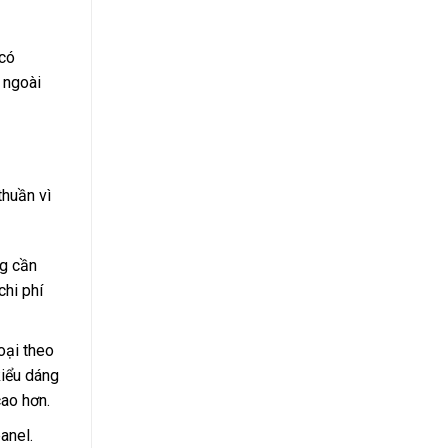
 có
 ngoài
thuần vì
ng cần
chi phí
oại theo
kiểu dáng
ao hơn.
anel.