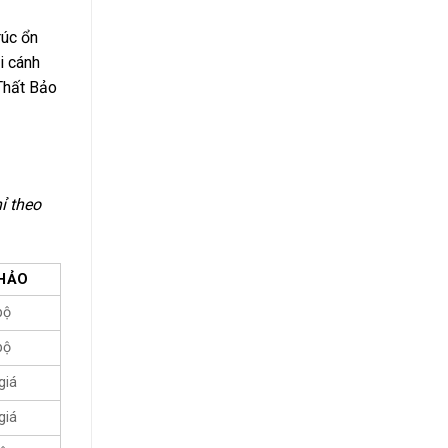
rúc ổn
i cánh
 Thất Bảo
ỉ theo
KHẢO
bộ
bộ
giá
giá