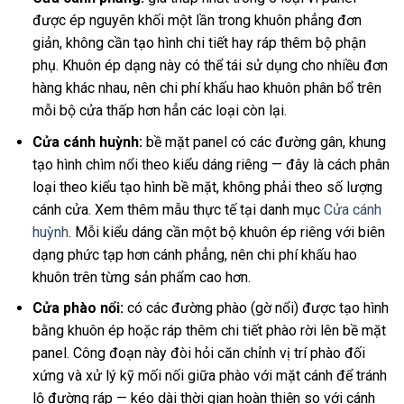
được ép nguyên khối một lần trong khuôn phẳng đơn
giản, không cần tạo hình chi tiết hay ráp thêm bộ phận
phụ. Khuôn ép dạng này có thể tái sử dụng cho nhiều đơn
hàng khác nhau, nên chi phí khấu hao khuôn phân bổ trên
mỗi bộ cửa thấp hơn hẳn các loại còn lại.
Cửa cánh huỳnh:
bề mặt panel có các đường gân, khung
tạo hình chìm nổi theo kiểu dáng riêng — đây là cách phân
loại theo kiểu tạo hình bề mặt, không phải theo số lượng
cánh cửa. Xem thêm mẫu thực tế tại danh mục
Cửa cánh
huỳnh
. Mỗi kiểu dáng cần một bộ khuôn ép riêng với biên
dạng phức tạp hơn cánh phẳng, nên chi phí khấu hao
khuôn trên từng sản phẩm cao hơn.
Cửa phào nổi:
có các đường phào (gờ nổi) được tạo hình
bằng khuôn ép hoặc ráp thêm chi tiết phào rời lên bề mặt
panel. Công đoạn này đòi hỏi căn chỉnh vị trí phào đối
xứng và xử lý kỹ mối nối giữa phào với mặt cánh để tránh
lộ đường ráp — kéo dài thời gian hoàn thiện so với cánh