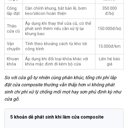
Công
Căn chỉnh khung, bắt bản lề, bơm
350.000
lắp đặt
keo/silicon hoàn thiện
đ/bộ
Áp dụng khi thay thế cửa cũ, có thể
Tháo
phát sinh thêm nếu cần xử lý lại
150.000đ/bộ
cửa cũ
khung bao
Vận
Tính theo khoảng cách từ kho tới
15.000đ/km
chuyển
công trình
Khoan
Áp dụng khi đổi loại khóa khác với
Liên hệ báo
khóa
khóa mặc định đi kèm bộ cửa
giá
So với cửa gỗ tự nhiên cùng phân khúc, tổng chi phí lắp
đặt cửa composite thường vẫn thấp hơn vì không phát
sinh chi phí xử lý chống mối mọt hay sơn phủ định kỳ như
cửa gỗ.
5 khoản dễ phát sinh khi làm cửa composite