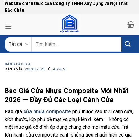
Bỏ
Website chính thức của Công Ty TNHH Xây Dựng và Nội Thất
Bảo Châu
qua
nội
dung
Tìm
kiếm:
BẢNG BÁO GIÁ
ĐĂNG VÀO
23/03/2026
BỞI
ADMIN
Báo Giá Cửa Nhựa Composite Mới Nhất
2026 — Đầy Đủ Các Loại Cánh Cửa
Báo giá
cửa nhựa composite
phụ thuộc vào loại cánh cửa,
kích thước, lớp phủ bề mặt và phụ kiện đi kèm — không có
một mức giá cố định áp dụng chung cho mọi mẫu cửa. Trả
lời nhanh: cửa composite cánh phẳng tiêu chuẩn hiện có giá