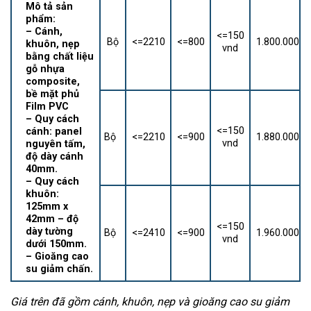
Mô tả sản
phẩm:
– Cánh,
<=150
Bộ
<=2210
<=800
1.800.000
khuôn, nẹp
vnd
bằng chất liệu
gỗ nhựa
composite,
bề mặt phủ
Film PVC
– Quy cách
<=150
cánh: panel
Bộ
<=2210
<=900
1.880.000
vnd
nguyên tấm,
độ dày cánh
40mm.
– Quy cách
khuôn:
125mm x
42mm – độ
<=150
dày tường
Bộ
<=2410
<=900
1.960.000
vnd
dưới 150mm.
– Gioăng cao
su giảm chấn.
Giá trên đã gồm cánh, khuôn, nẹp và gioăng cao su giảm