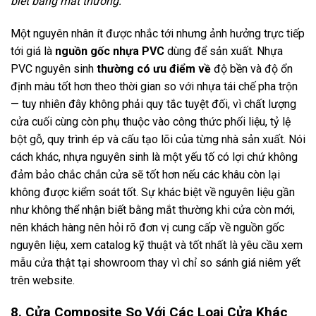
biết bằng mắt thường.
Một nguyên nhân ít được nhắc tới nhưng ảnh hưởng trực tiếp
tới giá là
nguồn gốc nhựa PVC
dùng để sản xuất. Nhựa
PVC nguyên sinh
thường có ưu điểm về
độ bền và độ ổn
định màu tốt hơn theo thời gian so với nhựa tái chế pha trộn
— tuy nhiên đây không phải quy tắc tuyệt đối, vì chất lượng
cửa cuối cùng còn phụ thuộc vào công thức phối liệu, tỷ lệ
bột gỗ, quy trình ép và cấu tạo lõi của từng nhà sản xuất. Nói
cách khác, nhựa nguyên sinh là một yếu tố có lợi chứ không
đảm bảo chắc chắn cửa sẽ tốt hơn nếu các khâu còn lại
không được kiểm soát tốt. Sự khác biệt về nguyên liệu gần
như không thể nhận biết bằng mắt thường khi cửa còn mới,
nên khách hàng nên hỏi rõ đơn vị cung cấp về nguồn gốc
nguyên liệu, xem catalog kỹ thuật và tốt nhất là yêu cầu xem
mẫu cửa thật tại showroom thay vì chỉ so sánh giá niêm yết
trên website.
8. Cửa Composite So Với Các Loại Cửa Khác