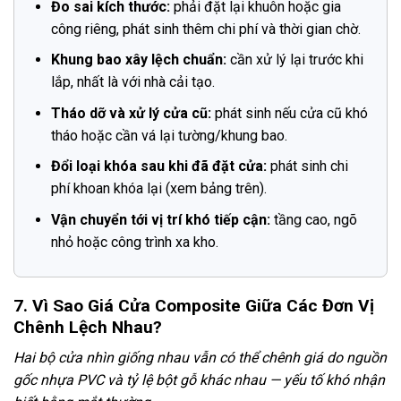
Đo sai kích thước:
phải đặt lại khuôn hoặc gia
công riêng, phát sinh thêm chi phí và thời gian chờ.
Khung bao xây lệch chuẩn:
cần xử lý lại trước khi
lắp, nhất là với nhà cải tạo.
Tháo dỡ và xử lý cửa cũ:
phát sinh nếu cửa cũ khó
tháo hoặc cần vá lại tường/khung bao.
Đổi loại khóa sau khi đã đặt cửa:
phát sinh chi
phí khoan khóa lại (xem bảng trên).
Vận chuyển tới vị trí khó tiếp cận:
tầng cao, ngõ
nhỏ hoặc công trình xa kho.
7. Vì Sao Giá Cửa Composite Giữa Các Đơn Vị
Chênh Lệch Nhau?
Hai bộ cửa nhìn giống nhau vẫn có thể chênh giá do nguồn
gốc nhựa PVC và tỷ lệ bột gỗ khác nhau — yếu tố khó nhận