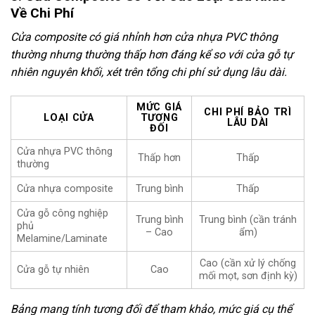
Về Chi Phí
Cửa composite có giá nhỉnh hơn cửa nhựa PVC thông
thường nhưng thường thấp hơn đáng kể so với cửa gỗ tự
nhiên nguyên khối, xét trên tổng chi phí sử dụng lâu dài.
MỨC GIÁ
CHI PHÍ BẢO TRÌ
LOẠI CỬA
TƯƠNG
LÂU DÀI
ĐỐI
Cửa nhựa PVC thông
Thấp hơn
Thấp
thường
Cửa nhựa composite
Trung bình
Thấp
Cửa gỗ công nghiệp
Trung bình
Trung bình (cần tránh
phủ
– Cao
ẩm)
Melamine/Laminate
Cao (cần xử lý chống
Cửa gỗ tự nhiên
Cao
mối mọt, sơn định kỳ)
Bảng mang tính tương đối để tham khảo, mức giá cụ thể