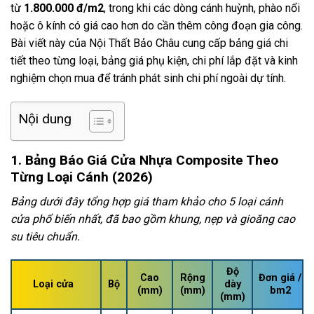
từ
1.800.000 đ/m2
, trong khi các dòng cánh huỳnh, phào nổi
hoặc ô kính có giá cao hơn do cần thêm công đoạn gia công.
Bài viết này của Nội Thất Bảo Châu cung cấp bảng giá chi
tiết theo từng loại, bảng giá phụ kiện, chi phí lắp đặt và kinh
nghiệm chọn mua để tránh phát sinh chi phí ngoài dự tính.
Nội dung
1. Bảng Báo Giá Cửa Nhựa Composite Theo
Từng Loại Cánh (2026)
Bảng dưới đây tổng hợp giá tham khảo cho 5 loại cánh
cửa phổ biến nhất, đã bao gồm khung, nẹp và gioăng cao
su tiêu chuẩn.
Độ
Cao
Rộng
Đơn giá /
Loại cửa
Bộ
dày
(mm)
(mm)
bm2
(mm)