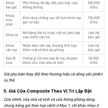
Khóa
Phổ thông, dễ lắp đặt, phù hợp cửa
350.000
tay gạt
thông phòng
đ/bộ
Khóa
Khả năng chống cạy tốt hơn khóa tay
750.000
hòa
gạt cơ bản
đ/bộ
phát
Mở bằng thẻ từ hoặc mã số, phù hợp
Liên hệ
Khóa từ
cửa chính căn hộ
báo giá
Khóa
Nhận diện vân tay, thường tích hợp
Liên hệ
vân tay
thêm mã số/thẻ dự phòng
báo giá
Bản lề
Chống gỉ tốt hơn bản lề mạ, khuyến
50.000
inox
khích cho cửa nhà vệ sinh
đ/bộ
Giá phụ kiện thay đổi theo thương hiệu và dòng sản phẩm
cụ thể,
5. Giá Cửa Composite Theo Vị Trí Lắp Đặt
Cửa chính, cửa nhà vệ sinh và cửa thông phòng dùng
chung bảng giá theo loại cánh ở Mục 1, chỉ khác nhau ở