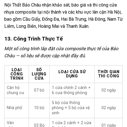
Nội Thất Bảo Châu nhận khảo sát, báo giá và thi công cửa
nhựa composite tại nội thành và các khu vực lân cận Hà Nội,
bao gồm Cầu Giấy, Đống Đa, Hai Bà Trưng, Hà Đông, Nam Từ
Liêm, Long Biên, Hoàng Mai và Thanh Xuân.
13. Công Trình Thực Tế
Một số công trình lắp đặt cửa composite thực tế của Bảo
Châu — số liệu sẽ được cập nhật đầy đủ.
LOẠI
SỐ
LOẠI CỬA SỬ
THỜI GIAN
CÔNG
LƯỢNG
DỤNG
THI CÔNG
TRÌNH
CỬA
Căn hộ
1 cửa chính 2 cánh +
07 bộ
02 ngày
chung cư
6 cưa thông phòng
5 bộ cửa thông
Nhà phố
10 bộ
phòng + 5 bộ cửa vệ
02 ngày
sinh
Văn
1 cửa 2 cánh + 2 cửa
03 Bộ
01 ngày