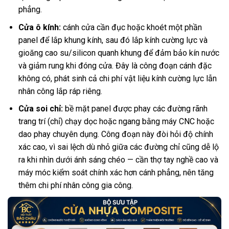
phẳng.
Cửa ô kính:
cánh cửa cần đục hoặc khoét một phần
panel để lắp khung kính, sau đó lắp kính cường lực và
gioăng cao su/silicon quanh khung để đảm bảo kín nước
và giảm rung khi đóng cửa. Đây là công đoạn cánh đặc
không có, phát sinh cả chi phí vật liệu kính cường lực lẫn
nhân công lắp ráp riêng.
Cửa soi chỉ:
bề mặt panel được phay các đường rãnh
trang trí (chỉ) chạy dọc hoặc ngang bằng máy CNC hoặc
dao phay chuyên dụng. Công đoạn này đòi hỏi độ chính
xác cao, vì sai lệch dù nhỏ giữa các đường chỉ cũng dễ lộ
ra khi nhìn dưới ánh sáng chéo — cần thợ tay nghề cao và
máy móc kiểm soát chính xác hơn cánh phẳng, nên tăng
thêm chi phí nhân công gia công.