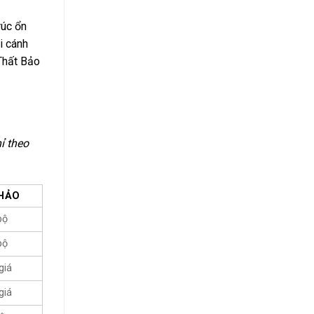
rúc ổn
i cánh
 Thất Bảo
ỉ theo
KHẢO
bộ
bộ
giá
giá