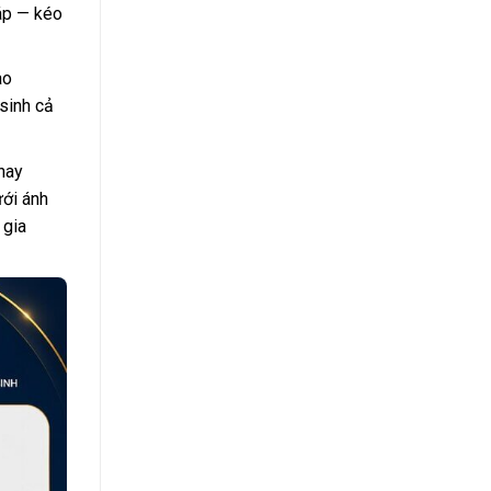
ráp — kéo
ao
sinh cả
hay
ưới ánh
 gia