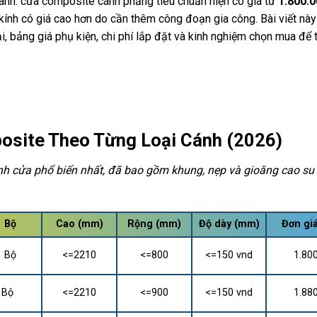
hanh: cửa composite cánh phẳng tiêu chuẩn hiện có giá từ
1.800.
 kính có giá cao hơn do cần thêm công đoạn gia công. Bài viết nà
i, bảng giá phụ kiện, chi phí lắp đặt và kinh nghiệm chọn mua để 
osite Theo Từng Loại Cánh (2026)
nh cửa phổ biến nhất, đã bao gồm khung, nẹp và gioăng cao su 
Bộ
Cao (mm)
Rộng (mm)
Độ dày (mm)
Đơn gi
Bộ
<=2210
<=800
<=150 vnd
1.80
Bộ
<=2210
<=900
<=150 vnd
1.88