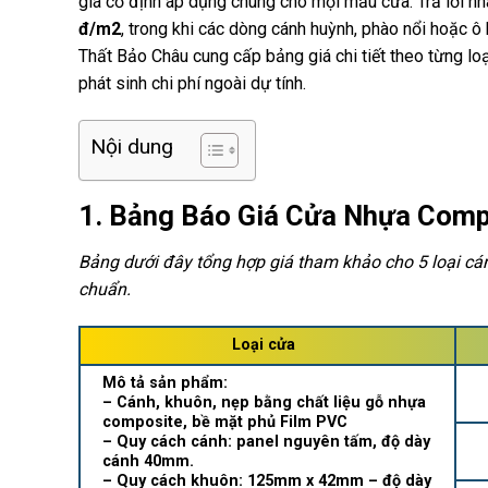
giá cố định áp dụng chung cho mọi mẫu cửa. Trả lời n
đ/m2
, trong khi các dòng cánh huỳnh, phào nổi hoặc ô
Thất Bảo Châu cung cấp bảng giá chi tiết theo từng loạ
phát sinh chi phí ngoài dự tính.
Nội dung
1. Bảng Báo Giá Cửa Nhựa Comp
Bảng dưới đây tổng hợp giá tham khảo cho 5 loại cá
chuẩn.
Loại cửa
Mô tả sản phẩm:
– Cánh, khuôn, nẹp bằng chất liệu gỗ nhựa
composite, bề mặt phủ Film PVC
– Quy cách cánh: panel nguyên tấm, độ dày
cánh 40mm.
– Quy cách khuôn: 125mm x 42mm – độ dày