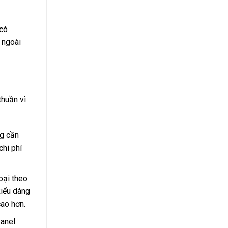
 có
 ngoài
thuần vì
ng cần
chi phí
oại theo
kiểu dáng
ao hơn.
anel.