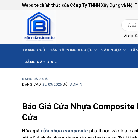
Bỏ
Website chính thức của Công Ty TNHH Xây Dựng và Nội 
qua
nội
dung
Ví dụ: 
TRANG CHỦ
SÀN GỖ CÔNG NGHIỆP
SÀN NHỰA
TẤM
BẢNG BÁO GIÁ
BẢNG BÁO GIÁ
ĐĂNG VÀO
23/03/2026
BỞI
ADMIN
Báo Giá Cửa Nhựa Composite 
Cửa
Báo giá
cửa nhựa composite
phụ thuộc vào loại cán