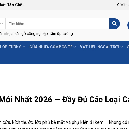
Thất Bảo Châu
Giới th
Tìm
kiếm:
Sàn nhựa, sàn gỗ công nghiệp, tấm ốp tường...
 ỐP TƯỜNG
CỬA NHỰA COMPOSITE
VẬT LIỆU NGOÀI TRỜI
Mới Nhất 2026 — Đầy Đủ Các Loại C
h cửa, kích thước, lớp phủ bề mặt và phụ kiện đi kèm — không c