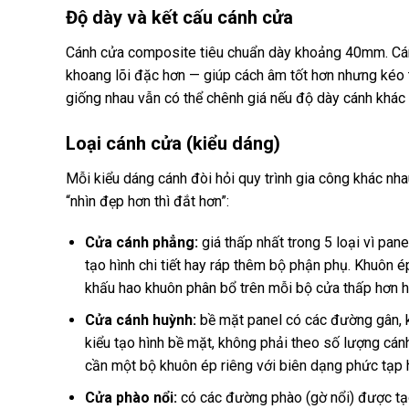
Độ dày và kết cấu cánh cửa
Cánh cửa composite tiêu chuẩn dày khoảng 40mm. Cánh
khoang lõi đặc hơn — giúp cách âm tốt hơn nhưng kéo t
giống nhau vẫn có thể chênh giá nếu độ dày cánh khác 
Loại cánh cửa (kiểu dáng)
Mỗi kiểu dáng cánh đòi hỏi quy trình gia công khác nh
“nhìn đẹp hơn thì đắt hơn”:
Cửa cánh phẳng:
giá thấp nhất trong 5 loại vì pa
tạo hình chi tiết hay ráp thêm bộ phận phụ. Khuôn é
khấu hao khuôn phân bổ trên mỗi bộ cửa thấp hơn hẳ
Cửa cánh huỳnh:
bề mặt panel có các đường gân, k
kiểu tạo hình bề mặt, không phải theo số lượng cá
cần một bộ khuôn ép riêng với biên dạng phức tạp 
Cửa phào nổi:
có các đường phào (gờ nổi) được tạo