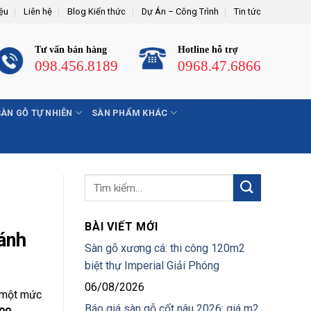
iệu
Liên hệ
Blog Kiến thức
Dự Án – Công Trình
Tin tức
Tư vấn bán hàng
Hotline hỗ trợ
098.456.8189
0968.47.6866
SÀN GỖ TỰ NHIÊN
SÀN PHẨM KHÁC
BÀI VIẾT MỚI
ánh
Sàn gỗ xương cá: thi công 120m2
biệt thự Imperial Giải Phóng
06/08/2026
ó một mức
Báo giá sàn gỗ cốt nâu 2026: giá m2