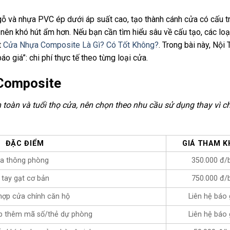
ỗ và nhựa PVC ép dưới áp suất cao, tạo thành cánh cửa có cấu t
nên khó hút ẩm hơn. Nếu bạn cần tìm hiểu sâu về cấu tạo, các loạ
t
Cửa Nhựa Composite Là Gì? Có Tốt Không?
. Trong bài này, Nội
o giá”: chi phí thực tế theo từng loại cửa.
 Composite
 toàn và tuổi thọ cửa, nên chọn theo nhu cầu sử dụng thay vì ch
ĐẶC ĐIỂM
GIÁ THAM 
ửa thông phòng
350.000 đ/
 tay gạt cơ bản
750.000 đ/
hợp cửa chính căn hộ
Liên hệ báo 
hợp thêm mã số/thẻ dự phòng
Liên hệ báo 