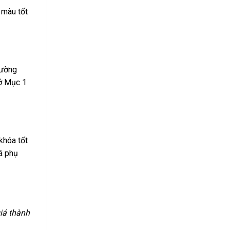
 màu tốt
rường
 ở Mục 1
khóa tốt
á phụ
iá thành