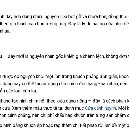
 dày hơn dùng nhiều nguyên liệu bột gỗ và nhựa hơn, đồng thời
heo giá thành cao hơn tương ứng. Đây là lý do hai bộ cửa nhìn bề
nhau.
au — đây mới là nguyên nhân gốc khiến giá chênh lệch, không đơn 
nel được ép nguyên khối một lần trong khuôn phẳng đơn giản, khô
p dạng này có thể tái sử dụng cho nhiều đơn hàng khác nhau, nên 
n các loại còn lại.
hung tạo hình chìm nổi theo kiểu dáng riêng — đây là cách phân l
nh cửa. Xem thêm mẫu thực tế tại danh mục
Cửa cánh huỳnh
. Mỗi 
hơn cánh phẳng, nên chi phí khấu hao khuôn trên từng sản phẩm c
 hình bằng khuôn ép hoặc ráp thêm chi tiết phào rời lên bề mặt p