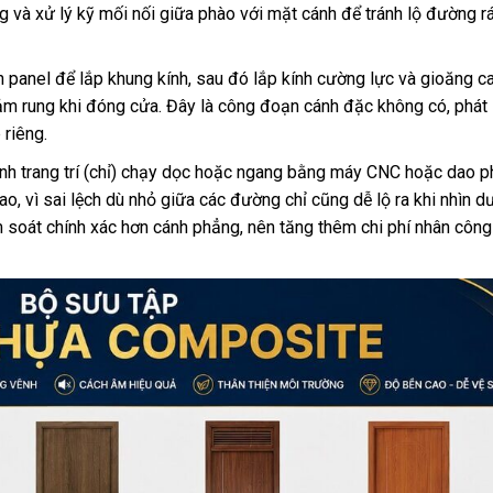
ng và xử lý kỹ mối nối giữa phào với mặt cánh để tránh lộ đường 
panel để lắp khung kính, sau đó lắp kính cường lực và gioăng c
m rung khi đóng cửa. Đây là công đoạn cánh đặc không có, phát 
 riêng.
h trang trí (chỉ) chạy dọc hoặc ngang bằng máy CNC hoặc dao p
, vì sai lệch dù nhỏ giữa các đường chỉ cũng dễ lộ ra khi nhìn d
soát chính xác hơn cánh phẳng, nên tăng thêm chi phí nhân công