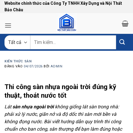
Bỏ
Website chính thức của Công Ty TNHH Xây Dựng và Nội Thất
Bảo Châu
qua
nội
dung
Tìm
kiếm:
KIẾN THỨC SÀN
ĐĂNG VÀO
04/07/2026
BỞI
ADMIN
Thi công sàn nhựa ngoài trời đúng kỹ
thuật, thoát nước tốt
Lát
sàn nhựa ngoài trời
không giống lát sàn trong nhà:
phải xử lý nước, giãn nở và độ dốc thì sàn mới bền và
không đọng nước. Bài viết hướng dẫn quy trình thi công
chuẩn cho ban công, sân thượng để bạn làm đúng hoặc