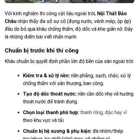
Với kinh nghiệm thi công vật liệu ngoài trời,
Nội Thất Bảo
Châu
nhận thấy đa số sự cố (đọng nước, vênh mép, ộp ệp)
đều do bỏ qua khâu chống thấm, độ dốc và khe giãn nở. Đây
là những điểm bài viết nhấn mạnh.
Chuẩn bị trước khi thi công
Khâu chuẩn bị quyết định phần lớn độ bền của sàn ngoài trời.
Kiểm tra & xử lý nền:
nền phẳng, sạch, chắc; xử lý
chống thấm với sân thượng, ban công.
Tạo độ dốc thoát nước:
nền cần dốc nhẹ về hướng
thoát nước để tránh đọng.
Chọn loại thanh phù hợp:
thanh rỗng, đặc hay vỉ
theo khu vực và tải.
Chuẩn bị hệ xương & phụ kiện:
đà nhôm/thép
mạ/nhựa, ke chốt (clip) inox, vít chống gỉ.