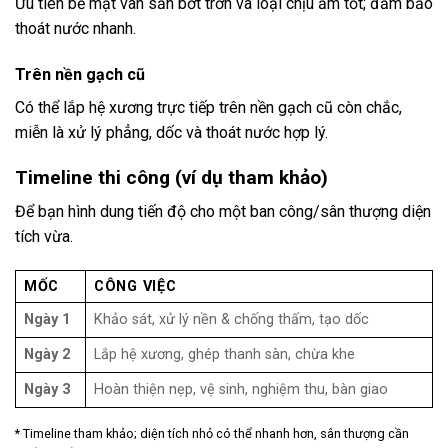
Ưu tiên bề mặt vân sần bớt trơn và loại chịu ẩm tốt; đảm bảo
thoát nước nhanh.
Trên nền gạch cũ
Có thể lắp hệ xương trực tiếp trên nền gạch cũ còn chắc,
miễn là xử lý phẳng, dốc và thoát nước hợp lý.
Timeline thi công (ví dụ tham khảo)
Để bạn hình dung tiến độ cho một ban công/sân thượng diện
tích vừa.
MỐC
CÔNG VIỆC
Ngày 1
Khảo sát, xử lý nền & chống thấm, tạo dốc
Ngày 2
Lắp hệ xương, ghép thanh sàn, chừa khe
Ngày 3
Hoàn thiện nẹp, vệ sinh, nghiệm thu, bàn giao
* Timeline tham khảo; diện tích nhỏ có thể nhanh hơn, sân thượng cần