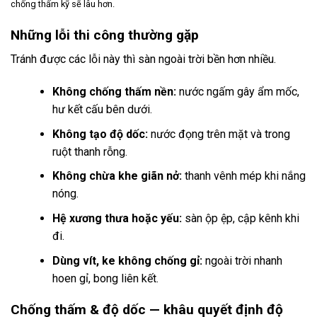
chống thấm kỹ sẽ lâu hơn.
Những lỗi thi công thường gặp
Tránh được các lỗi này thì sàn ngoài trời bền hơn nhiều.
Không chống thấm nền:
nước ngấm gây ẩm mốc,
hư kết cấu bên dưới.
Không tạo độ dốc:
nước đọng trên mặt và trong
ruột thanh rỗng.
Không chừa khe giãn nở:
thanh vênh mép khi nắng
nóng.
Hệ xương thưa hoặc yếu:
sàn ộp ệp, cập kênh khi
đi.
Dùng vít, ke không chống gỉ:
ngoài trời nhanh
hoen gỉ, bong liên kết.
Chống thấm & độ dốc — khâu quyết định độ