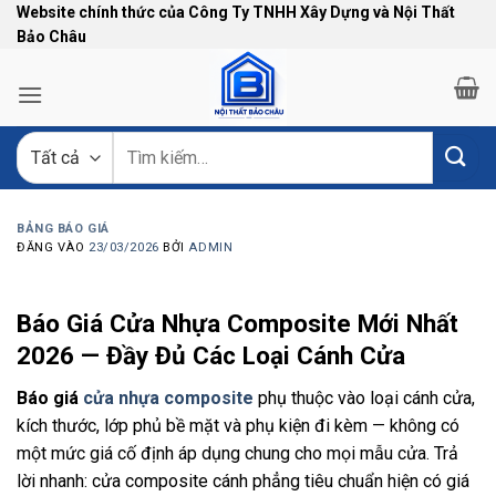
Bỏ
Website chính thức của Công Ty TNHH Xây Dựng và Nội Thất
Bảo Châu
qua
nội
dung
Tìm
kiếm:
BẢNG BÁO GIÁ
ĐĂNG VÀO
23/03/2026
BỞI
ADMIN
Báo Giá Cửa Nhựa Composite Mới Nhất
2026 — Đầy Đủ Các Loại Cánh Cửa
Báo giá
cửa nhựa composite
phụ thuộc vào loại cánh cửa,
kích thước, lớp phủ bề mặt và phụ kiện đi kèm — không có
một mức giá cố định áp dụng chung cho mọi mẫu cửa. Trả
lời nhanh: cửa composite cánh phẳng tiêu chuẩn hiện có giá