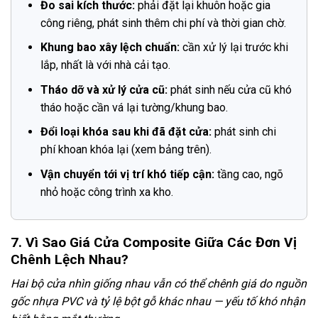
Đo sai kích thước:
phải đặt lại khuôn hoặc gia
công riêng, phát sinh thêm chi phí và thời gian chờ.
Khung bao xây lệch chuẩn:
cần xử lý lại trước khi
lắp, nhất là với nhà cải tạo.
Tháo dỡ và xử lý cửa cũ:
phát sinh nếu cửa cũ khó
tháo hoặc cần vá lại tường/khung bao.
Đổi loại khóa sau khi đã đặt cửa:
phát sinh chi
phí khoan khóa lại (xem bảng trên).
Vận chuyển tới vị trí khó tiếp cận:
tầng cao, ngõ
nhỏ hoặc công trình xa kho.
7. Vì Sao Giá Cửa Composite Giữa Các Đơn Vị
Chênh Lệch Nhau?
Hai bộ cửa nhìn giống nhau vẫn có thể chênh giá do nguồn
gốc nhựa PVC và tỷ lệ bột gỗ khác nhau — yếu tố khó nhận