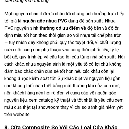
biết bằng mắt thường.
Một nguyên nhân ít được nhắc tới nhưng ảnh hưởng trực tiếp
tới giá là
nguồn gốc nhựa PVC
dùng để sản xuất. Nhựa
PVC nguyên sinh
thường có ưu điểm về
độ bền và độ ổn
định màu tốt hơn theo thời gian so với nhựa tái chế pha trộn
— tuy nhiên đây không phải quy tắc tuyệt đối, vì chất lượng
cửa cuối cùng còn phụ thuộc vào công thức phối liệu, tỷ lệ
bột gỗ, quy trình ép và cấu tạo lõi của từng nhà sản xuất. Nói
cách khác, nhựa nguyên sinh là một yếu tố có lợi chứ không
đảm bảo chắc chắn cửa sẽ tốt hơn nếu các khâu còn lại
không được kiểm soát tốt. Sự khác biệt về nguyên liệu gần
như không thể nhận biết bằng mắt thường khi cửa còn mới,
nên khách hàng nên hỏi rõ đơn vị cung cấp về nguồn gốc
nguyên liệu, xem catalog kỹ thuật và tốt nhất là yêu cầu xem
mẫu cửa thật tại showroom thay vì chỉ so sánh giá niêm yết
trên website.
8. Cửa Composite So Với Các Loại Cửa Khác