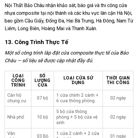
Nội Thất Bảo Châu nhận khảo sát, báo giá và thi công cửa
nhựa composite tại nội thành và các khu vực lân cận Hà Nội,
bao gồm Cầu Giấy, Đống Đa, Hai Bà Trưng, Hà Đông, Nam Từ
Liêm, Long Biên, Hoàng Mai và Thanh Xuân.
13. Công Trình Thực Tế
Một số công trình lắp đặt cửa composite thực tế của Bảo
Châu — số liệu sẽ được cập nhật đầy đủ.
LOẠI
SỐ
LOẠI CỬA SỬ
THỜI GIAN
CÔNG
LƯỢNG
DỤNG
THI CÔNG
TRÌNH
CỬA
Căn hộ
1 cửa chính 2 cánh +
07 bộ
02 ngày
chung cư
6 cưa thông phòng
5 bộ cửa thông
Nhà phố
10 bộ
phòng + 5 bộ cửa vệ
02 ngày
sinh
Văn
1 cửa 2 cánh + 2 cửa
03 Bộ
01 ngày