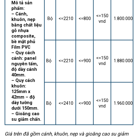
Mô tả sản
phẩm:
– Cánh,
<=150
Bộ
<=2210
<=800
1.800.000
khuôn, nẹp
vnd
bằng chất liệu
gỗ nhựa
composite,
bề mặt phủ
Film PVC
– Quy cách
<=150
cánh: panel
Bộ
<=2210
<=900
1.880.000
vnd
nguyên tấm,
độ dày cánh
40mm.
– Quy cách
khuôn:
125mm x
42mm – độ
<=150
dày tường
Bộ
<=2410
<=900
1.960.000
vnd
dưới 150mm.
– Gioăng cao
su giảm chấn.
Giá trên đã gồm cánh, khuôn, nẹp và gioăng cao su giảm