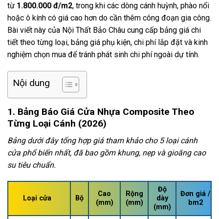
từ
1.800.000 đ/m2
, trong khi các dòng cánh huỳnh, phào nổi
hoặc ô kính có giá cao hơn do cần thêm công đoạn gia công.
Bài viết này của Nội Thất Bảo Châu cung cấp bảng giá chi
tiết theo từng loại, bảng giá phụ kiện, chi phí lắp đặt và kinh
nghiệm chọn mua để tránh phát sinh chi phí ngoài dự tính.
Nội dung
1. Bảng Báo Giá Cửa Nhựa Composite Theo
Từng Loại Cánh (2026)
Bảng dưới đây tổng hợp giá tham khảo cho 5 loại cánh
cửa phổ biến nhất, đã bao gồm khung, nẹp và gioăng cao
su tiêu chuẩn.
Độ
Cao
Rộng
Đơn giá /
Loại cửa
Bộ
dày
(mm)
(mm)
bm2
(mm)