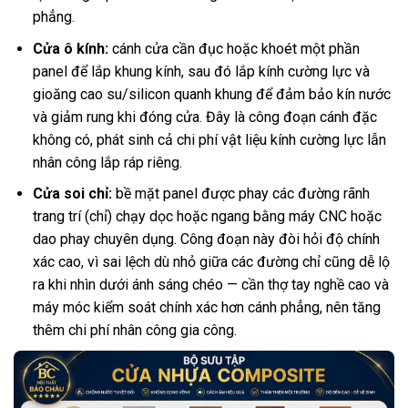
phẳng.
Cửa ô kính:
cánh cửa cần đục hoặc khoét một phần
panel để lắp khung kính, sau đó lắp kính cường lực và
gioăng cao su/silicon quanh khung để đảm bảo kín nước
và giảm rung khi đóng cửa. Đây là công đoạn cánh đặc
không có, phát sinh cả chi phí vật liệu kính cường lực lẫn
nhân công lắp ráp riêng.
Cửa soi chỉ:
bề mặt panel được phay các đường rãnh
trang trí (chỉ) chạy dọc hoặc ngang bằng máy CNC hoặc
dao phay chuyên dụng. Công đoạn này đòi hỏi độ chính
xác cao, vì sai lệch dù nhỏ giữa các đường chỉ cũng dễ lộ
ra khi nhìn dưới ánh sáng chéo — cần thợ tay nghề cao và
máy móc kiểm soát chính xác hơn cánh phẳng, nên tăng
thêm chi phí nhân công gia công.