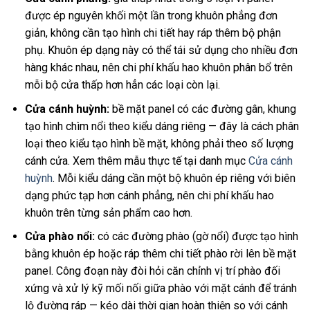
được ép nguyên khối một lần trong khuôn phẳng đơn
giản, không cần tạo hình chi tiết hay ráp thêm bộ phận
phụ. Khuôn ép dạng này có thể tái sử dụng cho nhiều đơn
hàng khác nhau, nên chi phí khấu hao khuôn phân bổ trên
mỗi bộ cửa thấp hơn hẳn các loại còn lại.
Cửa cánh huỳnh:
bề mặt panel có các đường gân, khung
tạo hình chìm nổi theo kiểu dáng riêng — đây là cách phân
loại theo kiểu tạo hình bề mặt, không phải theo số lượng
cánh cửa. Xem thêm mẫu thực tế tại danh mục
Cửa cánh
huỳnh
. Mỗi kiểu dáng cần một bộ khuôn ép riêng với biên
dạng phức tạp hơn cánh phẳng, nên chi phí khấu hao
khuôn trên từng sản phẩm cao hơn.
Cửa phào nổi:
có các đường phào (gờ nổi) được tạo hình
bằng khuôn ép hoặc ráp thêm chi tiết phào rời lên bề mặt
panel. Công đoạn này đòi hỏi căn chỉnh vị trí phào đối
xứng và xử lý kỹ mối nối giữa phào với mặt cánh để tránh
lộ đường ráp — kéo dài thời gian hoàn thiện so với cánh