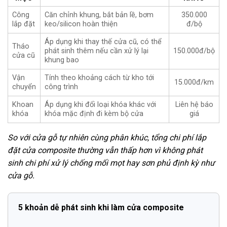
Công
Căn chỉnh khung, bắt bản lề, bơm
350.000
lắp đặt
keo/silicon hoàn thiện
đ/bộ
Áp dụng khi thay thế cửa cũ, có thể
Tháo
phát sinh thêm nếu cần xử lý lại
150.000đ/bộ
cửa cũ
khung bao
Vận
Tính theo khoảng cách từ kho tới
15.000đ/km
chuyển
công trình
Khoan
Áp dụng khi đổi loại khóa khác với
Liên hệ báo
khóa
khóa mặc định đi kèm bộ cửa
giá
So với cửa gỗ tự nhiên cùng phân khúc, tổng chi phí lắp
đặt cửa composite thường vẫn thấp hơn vì không phát
sinh chi phí xử lý chống mối mọt hay sơn phủ định kỳ như
cửa gỗ.
5 khoản dễ phát sinh khi làm cửa composite