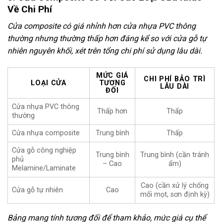
Về Chi Phí
Cửa composite có giá nhỉnh hơn cửa nhựa PVC thông
thường nhưng thường thấp hơn đáng kể so với cửa gỗ tự
nhiên nguyên khối, xét trên tổng chi phí sử dụng lâu dài.
MỨC GIÁ
CHI PHÍ BẢO TRÌ
LOẠI CỬA
TƯƠNG
LÂU DÀI
ĐỐI
Cửa nhựa PVC thông
Thấp hơn
Thấp
thường
Cửa nhựa composite
Trung bình
Thấp
Cửa gỗ công nghiệp
Trung bình
Trung bình (cần tránh
phủ
– Cao
ẩm)
Melamine/Laminate
Cao (cần xử lý chống
Cửa gỗ tự nhiên
Cao
mối mọt, sơn định kỳ)
Bảng mang tính tương đối để tham khảo, mức giá cụ thể