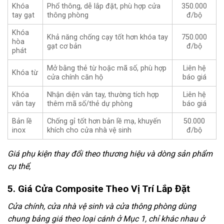
Khóa
Phổ thông, dễ lắp đặt, phù hợp cửa
350.000
tay gạt
thông phòng
đ/bộ
Khóa
Khả năng chống cạy tốt hơn khóa tay
750.000
hòa
gạt cơ bản
đ/bộ
phát
Mở bằng thẻ từ hoặc mã số, phù hợp
Liên hệ
Khóa từ
cửa chính căn hộ
báo giá
Khóa
Nhận diện vân tay, thường tích hợp
Liên hệ
vân tay
thêm mã số/thẻ dự phòng
báo giá
Bản lề
Chống gỉ tốt hơn bản lề mạ, khuyến
50.000
inox
khích cho cửa nhà vệ sinh
đ/bộ
Giá phụ kiện thay đổi theo thương hiệu và dòng sản phẩm
cụ thể,
5. Giá Cửa Composite Theo Vị Trí Lắp Đặt
Cửa chính, cửa nhà vệ sinh và cửa thông phòng dùng
chung bảng giá theo loại cánh ở Mục 1, chỉ khác nhau ở