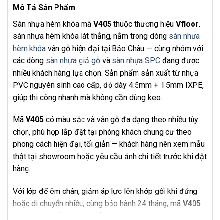
Mô Tả Sản Phẩm
Sàn nhựa hèm khóa mã
V405
thuộc thương hiệu
Vfloor
,
sàn nhựa hèm khóa lát thẳng, nằm trong dòng
sàn nhựa
hèm khóa
vân gỗ hiện đại tại Bảo Châu — cùng nhóm với
các dòng
sàn nhựa giả gỗ
và
sàn nhựa SPC
đang được
nhiều khách hàng lựa chọn. Sản phẩm sản xuất từ nhựa
PVC nguyên sinh cao cấp, độ dày 4.5mm + 1.5mm IXPE,
giúp thi công nhanh mà không cần dùng keo.
Mã
V405
có màu sắc và vân gỗ đa dạng theo nhiều tùy
chọn, phù hợp lắp đặt tại phòng khách chung cư theo
phong cách hiện đại, tối giản — khách hàng nên xem mẫu
thật tại showroom hoặc yêu cầu ảnh chi tiết trước khi đặt
hàng.
Với lớp đế êm chân, giảm áp lực lên khớp gối khi đứng
hoặc di chuyển nhiều, cùng bảo hành 24 tháng, mã
V405
là lựa chọn tiết kiệm khi cải tạo phòng trọ cho thuê. Khách