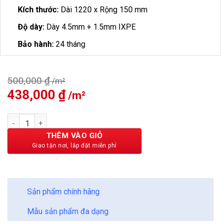
Kích thước:
Dài 1220 x Rộng 150 mm
Độ dày:
Dày 4.5mm + 1.5mm IXPE
Bảo hành:
24 tháng
500,000
₫
Giá
438,000
₫
Giá
gốc
hiện
là:
tại
Sàn Nhựa Vfloor Perfect 4mm V405 số lượng
500,000 ₫.
là:
438,000 ₫.
THÊM VÀO GIỎ
BẢO CHÂU - HOÀN HẢO
Sản phẩm chính hãng
Mẫu sản phẩm đa dạng