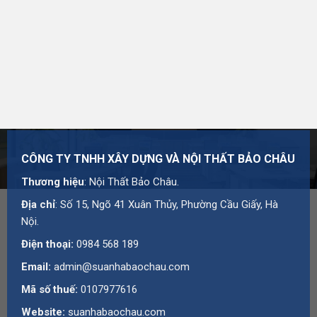
Thương hiệu:
Nội Thất Bảo Châu
Mã số thuế: 0107977616
Địa chỉ: Số 15, Ngõ 41 Xuân Thủy, Phường Cầu Giấy,
Hà Nội
Hotline:
0984 568 189
Email:
admin@suanhabaochau.com
Website:
suanhabaochau.com
CÔNG TY TNHH XÂY DỰNG VÀ NỘI THẤT BẢO CHÂU
Bạn cần tư vấn thêm về sản phẩm này?
Liên hệ với Bảo
Thương hiệu
: Nội Thất Bảo Châu.
Châu
để được báo giá và hỗ trợ chi tiết.
Địa chỉ
: Số 15, Ngõ 41 Xuân Thủy, Phường Cầu Giấy, Hà
Nội.
Điện thoại:
0984 568 189
Email:
admin@suanhabaochau.com
Mã số thuế:
0107977616
Website:
suanhabaochau.com