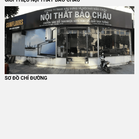
Kiểm Hàng
Khách hàng được kiểm tra mã sản phẩm, số lượng, quy
cách đóng gói và tình trạng bên ngoài của hàng hóa khi
nhận hàng, theo
Chính sách kiểm hàng
.
Đổi Trả Và Hoàn Tiền
Sản phẩm được xem xét đổi trả nếu đáp ứng các điều
kiện được công bố tại
Chính sách đổi trả và hoàn tiền
.
Chính Sách Bảo Hành
SƠ ĐỒ CHỈ ĐƯỜNG
Thời hạn và phạm vi bảo hành áp dụng theo chính sách
của sản phẩm, nhà sản xuất và nội dung được công bố
tại thời điểm mua hàng. Chi tiết tại
Chính sách bảo hành
.
Đơn Vị Cung Cấp Sản Phẩm
CÔNG TY TNHH XÂY DỰNG VÀ NỘI THẤT BẢO CHÂU