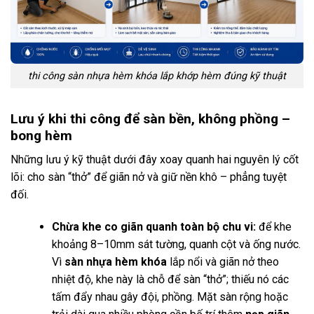
thi công sàn nhựa hèm khóa lắp khớp hèm đúng kỹ thuật
Lưu ý khi thi công để sàn bền, không phồng –
bong hèm
Những lưu ý kỹ thuật dưới đây xoay quanh hai nguyên lý cốt
lõi: cho sàn “thở” để giãn nở và giữ nền khô – phẳng tuyệt
đối.
Chừa khe co giãn quanh toàn bộ chu vi:
để khe
khoảng 8–10mm sát tường, quanh cột và ống nước.
Vì
sàn nhựa hèm khóa
lắp nổi và giãn nở theo
nhiệt độ, khe này là chỗ để sàn “thở”; thiếu nó các
tấm đẩy nhau gây đội, phồng. Mặt sàn rộng hoặc