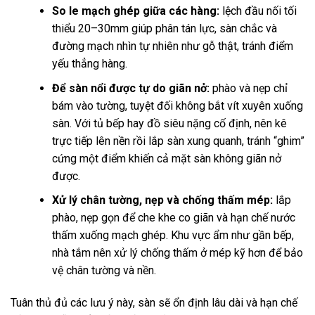
So le mạch ghép giữa các hàng:
lệch đầu nối tối
thiểu 20–30mm giúp phân tán lực, sàn chắc và
đường mạch nhìn tự nhiên như gỗ thật, tránh điểm
yếu thẳng hàng.
Để sàn nổi được tự do giãn nở:
phào và nẹp chỉ
bám vào tường, tuyệt đối không bắt vít xuyên xuống
sàn. Với tủ bếp hay đồ siêu nặng cố định, nên kê
trực tiếp lên nền rồi lắp sàn xung quanh, tránh “ghim”
cứng một điểm khiến cả mặt sàn không giãn nở
được.
Xử lý chân tường, nẹp và chống thấm mép:
lắp
phào, nẹp gọn để che khe co giãn và hạn chế nước
thấm xuống mạch ghép. Khu vực ẩm như gần bếp,
nhà tắm nên xử lý chống thấm ở mép kỹ hơn để bảo
vệ chân tường và nền.
Tuân thủ đủ các lưu ý này, sàn sẽ ổn định lâu dài và hạn chế