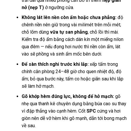
trải dài qua nhiều phòng cần bố trí thêm
nẹp giãn
nở (nẹp T)
ở ngưỡng cửa.
Không lát lên nền còn ẩm hoặc chưa phẳng:
độ
chênh nền nên giữ trong vài milimét trên mỗi mét;
chỗ lõm dùng
vữa tự san phẳng
, chỗ lồi thì mài.
Kiểm tra độ ẩm bằng cách dán kín một miếng nilon
qua đêm — nếu đọng hơi nước thì nền còn ẩm, lát
vào sẽ phồng và sinh ẩm mốc bên dưới.
Để sàn thích nghi trước khi lắp:
xếp tấm trong
chính căn phòng 24–48 giờ cho quen nhiệt độ, độ
ẩm; bỏ qua bước này, tấm co hoặc giãn sau khi lắp
sẽ làm hở mạch.
Gõ khớp hèm đúng lực, không để hở mạch:
gõ
nhẹ qua thanh kê chuyên dụng bằng búa cao su thay
vì đập thẳng vào cạnh hèm. Cốt
SPC
cứng và hơi
giòn nên dễ vỡ hèm khi gõ mạnh, dẫn tới bong mạch
về sau.