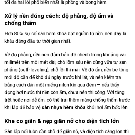
tối đa hai lỗi phổ biến nhất là phồng và bong hèm.
Xử lý nền đúng cách: độ phẳng, độ ẩm và
chống thấm
Hơn 80% sự cố sàn hèm khóa bắt nguồn từ nền, nên đây là
khâu đáng đầu tư thời gian nhất.
Về độ phẳng, nền nên đảm bảo độ chênh trong khoảng vài
milimét trên mỗi mét dài; chỗ lõm sâu nên dùng vữa tự san
phẳng (self-leveling), chỗ lồi thì mài. Về độ ẩm, nền bê tông
mới đổ cần để khô đủ ngày trước khi lát, và nên kiểm tra
bằng cách dán một miếng nilon kín qua đêm — nếu thấy
đọng hơi nước thì nền còn ẩm, chưa nên thi công. Với tầng
trệt hoặc nơi dễ ẩm, có thể trải thêm màng chống thấm trước
khi lắp để bảo vệ
sàn nhựa hèm khóa
khỏi hơi ẩm bốc lên.
Khe co giãn & nẹp giãn nở cho diện tích lớn
Sàn lắp nổi luôn cần chỗ để giãn nở, và diện tích càng lớn thì