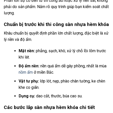
Phần lớn sự cố đến từ thi công ẩu hoặc xử lý nền sai, không
phải do sản phẩm. Nắm rõ quy trình giúp bạn kiểm soát chất
lượng.
Chuẩn bị trước khi thi công sàn nhựa hèm khóa
Khâu chuẩn bị quyết định phần lớn chất lượng, đặc biệt là xử
lý nền và độ ẩm.
Mặt nền:
phẳng, sạch, khô; xử lý chỗ lồi lõm trước
khi lát.
Độ ẩm nền:
nền quá ẩm dễ gây phồng, nhất là mùa
nồm ẩm
ở miền Bắc.
Vật tư phụ:
lớp lót, nẹp, phào chân tường, ke chèn
khe co giãn.
Dụng cụ:
dao cắt, thước, búa cao su.
Các bước lắp sàn nhựa hèm khóa chi tiết