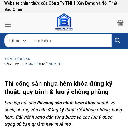
Bỏ
Website chính thức của Công Ty TNHH Xây Dựng và Nội Thất
Bảo Châu
qua
nội
dung
Tìm
kiếm:
KIẾN THỨC SÀN
ĐĂNG VÀO
19/06/2026
BỞI
ADMIN
Thi công sàn nhựa hèm khóa đúng kỹ
thuật: quy trình & lưu ý chống phồng
Sàn lắp nổi nên
thi công sàn nhựa hèm khóa
nhanh và
sạch, nhưng vẫn cần đúng kỹ thuật để không phồng, bong
hèm. Bài viết hướng dẫn từng bước và các lưu ý quan
trọng dù bạn tự làm hay thuê thợ.