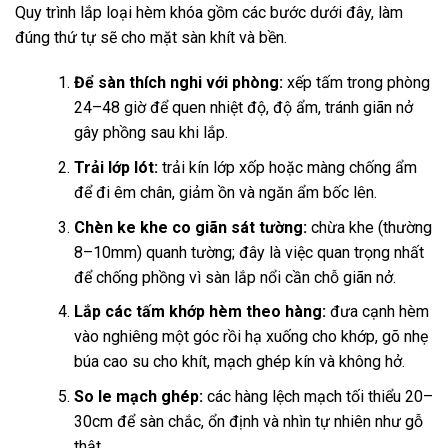
Quy trình lắp loại hèm khóa gồm các bước dưới đây, làm
đúng thứ tự sẽ cho mặt sàn khít và bền.
Để sàn thích nghi với phòng:
xếp tấm trong phòng
24–48 giờ để quen nhiệt độ, độ ẩm, tránh giãn nở
gây phồng sau khi lắp.
Trải lớp lót:
trải kín lớp xốp hoặc màng chống ẩm
để đi êm chân, giảm ồn và ngăn ẩm bốc lên.
Chèn ke khe co giãn sát tường:
chừa khe (thường
8–10mm) quanh tường; đây là việc quan trọng nhất
để chống phồng vì sàn lắp nổi cần chỗ giãn nở.
Lắp các tấm khớp hèm theo hàng:
đưa cạnh hèm
vào nghiêng một góc rồi hạ xuống cho khớp, gõ nhẹ
búa cao su cho khít, mạch ghép kín và không hở.
So le mạch ghép:
các hàng lệch mạch tối thiểu 20–
30cm để sàn chắc, ổn định và nhìn tự nhiên như gỗ
thật.