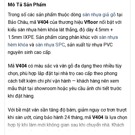
Mô Tả Sản Phẩm
Trong số các sản phẩm thuộc dòng
sàn nhựa giả gỗ
tại
Bảo Châu, mã
V404
của thương hiệu
Vfloor
nổi bật với
kiểu sàn nhựa hèm khóa lát thẳng, độ dày 4.5mm +
1.5mm IXPE. Sản phẩm cùng phân khúc với
sàn nhựa
hèm khóa
và
sàn nhựa SPC
, sản xuất từ nhựa PVC
nguyên sinh cao cấp.
Mã
V404
có màu sắc và vân gỗ đa dạng theo nhiều tùy
chọn, phù hợp lắp đặt tại nhà trọ cao cấp theo phong
cách tiết kiệm chi phí vận hành — khách hàng nên xem
mẫu thật tại showroom hoặc yêu cầu ảnh chi tiết trước
khi đặt hàng.
Với bề mặt vân sần tăng độ bám, giảm nguy cơ trơn trượt
khi sàn ướt, cùng bảo hành 24 tháng, mã
V404
là lựa chọn
hợp lý khi làm mới không gian sau khi chuyển nhà. Khách
hàng có thể mua sản phẩm độc lập hoặc đăng ký thêm