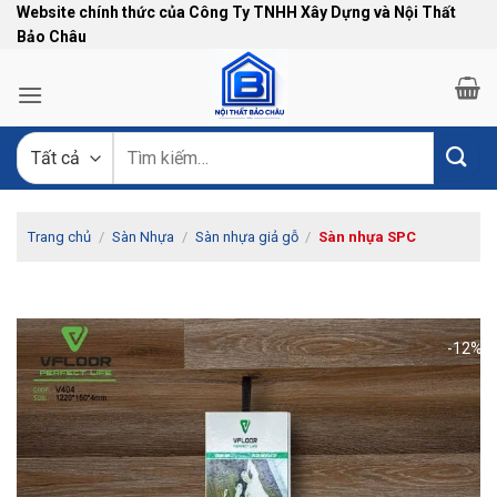
Bỏ
Website chính thức của Công Ty TNHH Xây Dựng và Nội Thất
Bảo Châu
qua
nội
dung
Tìm
kiếm:
Trang chủ
/
Sàn Nhựa
/
Sàn nhựa giả gỗ
/
Sàn nhựa SPC
-12%