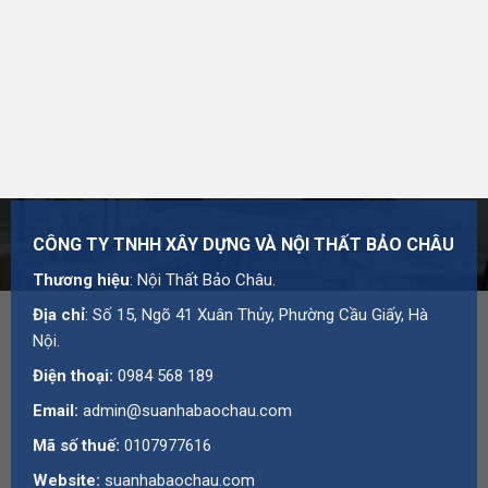
Mã số thuế: 0107977616
Địa chỉ: Số 15, Ngõ 41 Xuân Thủy, Phường Cầu Giấy,
Hà Nội
Hotline:
0984 568 189
Email:
admin@suanhabaochau.com
Website:
suanhabaochau.com
Bạn cần tư vấn thêm về sản phẩm này?
Liên hệ với Bảo
CÔNG TY TNHH XÂY DỰNG VÀ NỘI THẤT BẢO CHÂU
Châu
để được báo giá và hỗ trợ chi tiết.
Thương hiệu
: Nội Thất Bảo Châu.
Địa chỉ
: Số 15, Ngõ 41 Xuân Thủy, Phường Cầu Giấy, Hà
Nội.
Điện thoại:
0984 568 189
Email:
admin@suanhabaochau.com
Mã số thuế:
0107977616
Website:
suanhabaochau.com