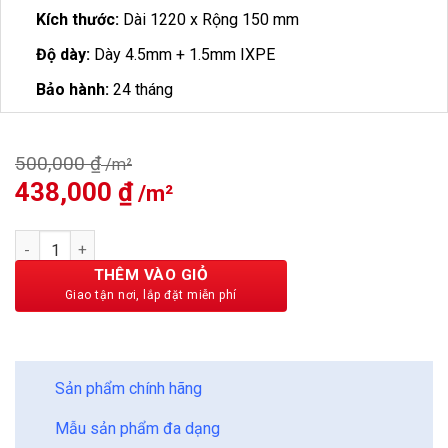
Kích thước:
Dài 1220 x Rộng 150 mm
Độ dày:
Dày 4.5mm + 1.5mm IXPE
Bảo hành:
24 tháng
500,000
₫
Giá
438,000
₫
Giá
gốc
hiện
là:
tại
Sàn Nhựa Vfloor Perfect 4mm V404 số lượng
500,000 ₫.
là:
438,000 ₫.
THÊM VÀO GIỎ
BẢO CHÂU - HOÀN HẢO
Sản phẩm chính hãng
Mẫu sản phẩm đa dạng