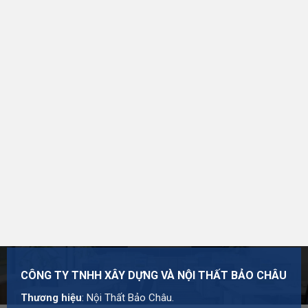
Thương hiệu:
Nội Thất Bảo Châu
Mã số thuế: 0107977616
Địa chỉ: Số 15, Ngõ 41 Xuân Thủy, Phường Cầu Giấy,
Hà Nội
Hotline:
0984 568 189
Email:
admin@suanhabaochau.com
Website:
suanhabaochau.com
Bạn cần tư vấn thêm về sản phẩm này? Liên hệ với Bảo
Châu để được khảo sát và báo giá chi tiết.
CÔNG TY TNHH XÂY DỰNG VÀ NỘI THẤT BẢO CHÂU
Thương hiệu
: Nội Thất Bảo Châu.