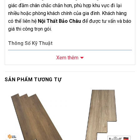
giác đầm chân chắc chắn hơn, phù hợp khu vực đi lại
nhiều hoặc phòng khách chính của gia đình. Khách hàng
có thể liên hệ
Nội Thất Bảo Châu
để được tư vấn và báo
giá thi công trọn gói.
Thông Số Kỹ Thuật
Thông số
Chi tiết
Xem thêm
Sàn Gỗ Hobi Black Cốt Đen 12mm
Tên sản phẩm
H681
SẢN PHẨM TƯƠNG TỰ
Mã sản phẩm
H681
Thương hiệu
Hobi Black
-10%
-20%
Loại sản phẩm
Sàn gỗ công nghiệp cốt đen
Độ dày
12mm + 1,5mm IXPE
Kích thước
1220 x 168mm
Số lượng