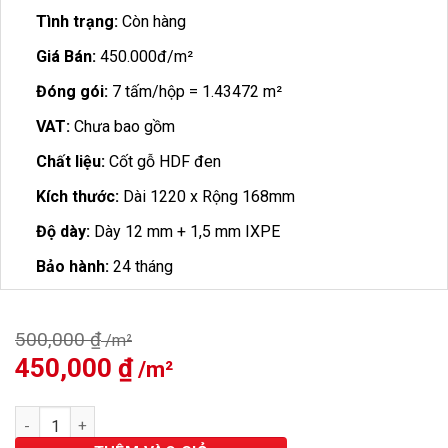
Tình trạng:
Còn hàng
Giá Bán:
450.000đ/m²
Đóng gói:
7 tấm/hộp = 1.43472 m²
VAT:
Chưa bao gồm
Chất liệu:
Cốt gỗ HDF đen
Kích thước:
Dài 1220 x Rộng 168mm
Độ dày:
Dày 12 mm + 1,5 mm IXPE
Bảo hành:
24 tháng
500,000
₫
Giá
450,000
₫
Giá
gốc
hiện
là:
tại
Sàn Gỗ Hobi Black Cốt Đen 12mm H681 số lượng
500,000 ₫.
là:
450,000 ₫.