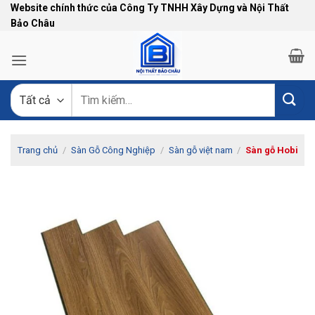
Bỏ
Website chính thức của Công Ty TNHH Xây Dựng và Nội Thất
Bảo Châu
qua
nội
dung
Tìm
kiếm:
Trang chủ
/
Sàn Gỗ Công Nghiệp
/
Sàn gỗ việt nam
/
Sàn gỗ Hobi
-10%