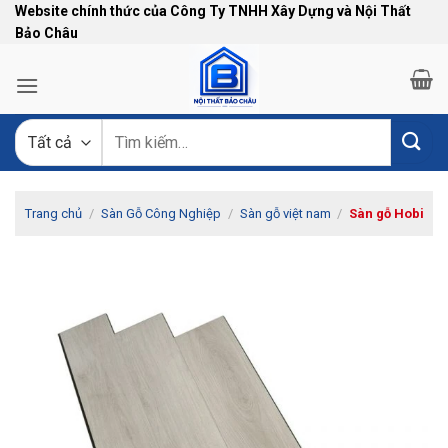
Bỏ
Website chính thức của Công Ty TNHH Xây Dựng và Nội Thất
Bảo Châu
qua
nội
dung
Tìm
kiếm:
Trang chủ
/
Sàn Gỗ Công Nghiệp
/
Sàn gỗ việt nam
/
Sàn gỗ Hobi
-10%