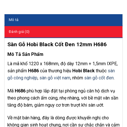
Mô tả
Đánh giá (0)
Sàn Gỗ Hobi Black Cốt Đen 12mm H686
Mô Tả Sản Phẩm
Là mã khổ 1220 x 168mm, độ dày 12mm + 1,5mm IXPE,
sản phẩm
H686
của thương hiệu
Hobi Black
thuộc
sàn
gỗ công nghiệp
,
sàn gỗ việt nam
, nhóm
sàn gỗ cốt đen
.
Mã
H686
phù hợp lắp đặt tại phòng ngủ căn hộ dịch vụ
theo phong cách ấm cúng, nhẹ nhàng, với bề mặt vân sần
tăng độ bám, giảm nguy cơ trơn trượt khi sàn ướt.
Về mặt bán hàng, đây là dòng được khuyến nghị cho
không gian sinh hoạt chung, nơi cần sự chắc chắn và cảm