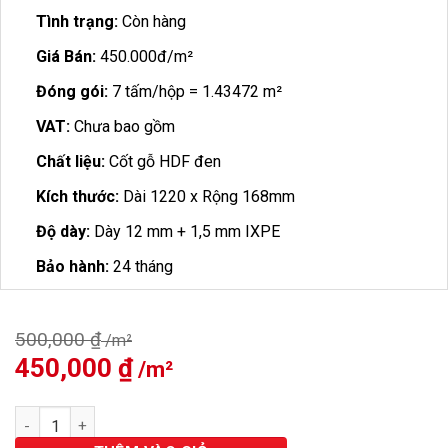
Tình trạng:
Còn hàng
Giá Bán:
450.000đ/m²
Đóng gói:
7 tấm/hộp = 1.43472 m²
VAT:
Chưa bao gồm
Chất liệu:
Cốt gỗ HDF đen
Kích thước:
Dài 1220 x Rộng 168mm
Độ dày:
Dày 12 mm + 1,5 mm IXPE
Bảo hành:
24 tháng
500,000
₫
Giá
450,000
₫
Giá
gốc
hiện
là:
tại
Sàn Gỗ Hobi Black Cốt Đen 12mm H686 số lượng
500,000 ₫.
là:
450,000 ₫.