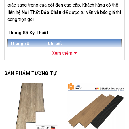
giác sang trọng của cốt đen cao cấp. Khách hàng có thể
liên hệ
Nội Thất Bảo Châu
để được tư vấn và báo giá thi
công trọn gói.
Thông Số Kỹ Thuật
Thông số
Chi tiết
Xem thêm
Sàn Gỗ Hobi Black Cốt Đen 12mm
Tên sản phẩm
H686
Mã sản phẩm
H686
SẢN PHẨM TƯƠNG TỰ
Thương hiệu
Hobi Black
Loại sản phẩm
Sàn gỗ công nghiệp cốt đen
-20%
-9%
Độ dày
12mm + 1,5mm IXPE
Kích thước
1220 x 168mm
Số lượng
7 tấm/hộp
tấm/hộp