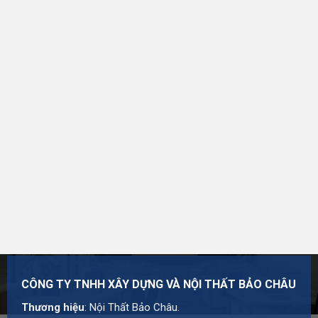
CÔNG TY TNHH XÂY DỰNG VÀ NỘI THẤT BẢO CHÂU
Thương hiệu:
Nội Thất Bảo Châu
Mã số thuế: 0107977616
Địa chỉ: Số 15, Ngõ 41 Xuân Thủy, Phường Cầu Giấy,
Hà Nội
Hotline:
0984 568 189
Email:
admin@suanhabaochau.com
Website:
suanhabaochau.com
Cần tư vấn thêm về mẫu này? Đội ngũ Bảo Châu sẵn
sàng khảo sát và báo giá chi tiết theo đúng nhu cầu của
bạn.
CÔNG TY TNHH XÂY DỰNG VÀ NỘI THẤT BẢO CHÂU
Thương hiệu
: Nội Thất Bảo Châu.