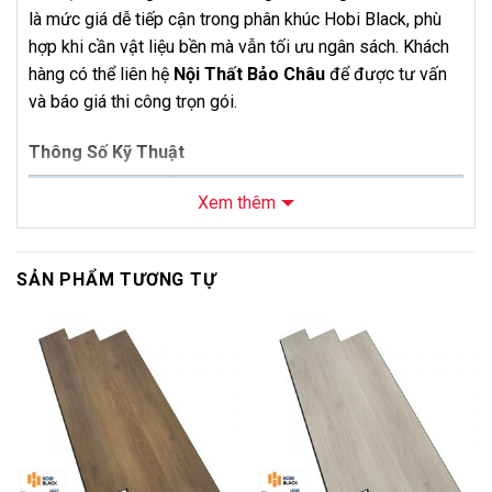
là mức giá dễ tiếp cận trong phân khúc Hobi Black, phù
hợp khi cần vật liệu bền mà vẫn tối ưu ngân sách. Khách
hàng có thể liên hệ
Nội Thất Bảo Châu
để được tư vấn
và báo giá thi công trọn gói.
Thông Số Kỹ Thuật
Thông số
Chi tiết
Xem thêm
Sàn Gỗ Hobi Black Cốt Đen 8mm
Tên sản phẩm
HB688
SẢN PHẨM TƯƠNG TỰ
Mã sản phẩm
HB688
Thương hiệu
Hobi Black
-10%
-10%
Loại sản phẩm
Sàn gỗ công nghiệp cốt đen
Độ dày
8mm + 1,5mm IXPE
Kích thước
1225 x 202mm
Số lượng