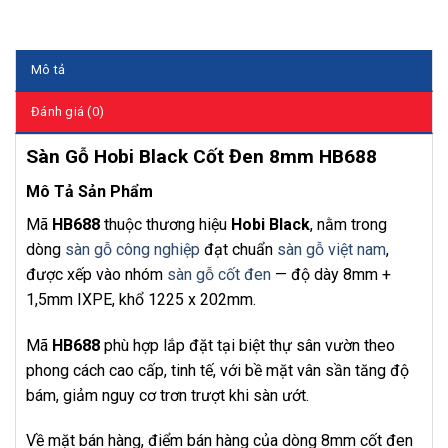
Mô tả
Đánh giá (0)
Sàn Gỗ Hobi Black Cốt Đen 8mm HB688
Mô Tả Sản Phẩm
Mã
HB688
thuộc thương hiệu
Hobi Black
, nằm trong
dòng
sàn gỗ công nghiệp
đạt chuẩn
sàn gỗ việt nam
,
được xếp vào nhóm
sàn gỗ cốt đen
— độ dày 8mm +
1,5mm IXPE, khổ 1225 x 202mm.
Mã
HB688
phù hợp lắp đặt tại biệt thự sân vườn theo
phong cách cao cấp, tinh tế, với bề mặt vân sần tăng độ
bám, giảm nguy cơ trơn trượt khi sàn ướt.
Về mặt bán hàng, điểm bán hàng của dòng 8mm cốt đen