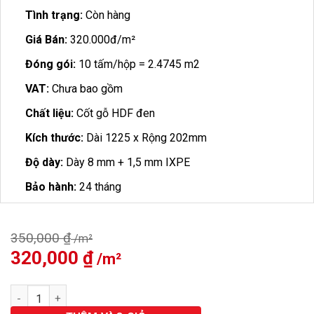
Tình trạng:
Còn hàng
Giá Bán:
320.000đ/m²
Đóng gói:
10 tấm/hộp = 2.4745 m2
VAT:
Chưa bao gồm
Chất liệu:
Cốt gỗ HDF đen
Kích thước:
Dài 1225 x Rộng 202mm
Độ dày:
Dày 8 mm + 1,5 mm IXPE
Bảo hành:
24 tháng
350,000
₫
Giá
320,000
₫
Giá
gốc
hiện
là:
tại
Sàn Gỗ Hobi Black Cốt Đen 8mm HB688 số lượng
350,000 ₫.
là:
320,000 ₫.