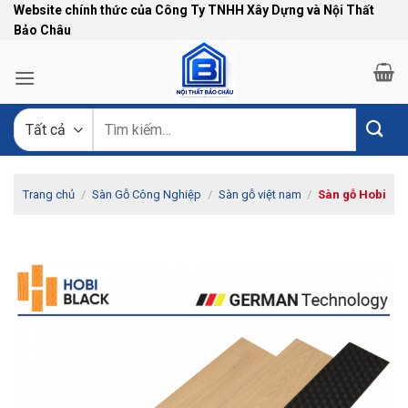
Bỏ
Website chính thức của Công Ty TNHH Xây Dựng và Nội Thất
Bảo Châu
qua
nội
dung
Tìm
kiếm:
Trang chủ
/
Sàn Gỗ Công Nghiệp
/
Sàn gỗ việt nam
/
Sàn gỗ Hobi
-9%