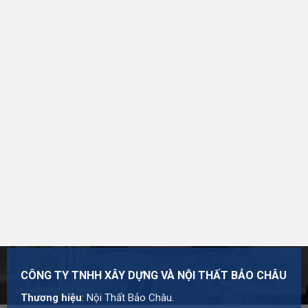
Thương hiệu:
Nội Thất Bảo Châu
Mã số thuế: 0107977616
Địa chỉ: Số 15, Ngõ 41 Xuân Thủy, Phường Cầu Giấy,
Hà Nội
Hotline:
0984 568 189
Email:
admin@suanhabaochau.com
Website:
suanhabaochau.com
Bạn cần tư vấn thêm về sản phẩm này? Liên hệ với Bảo
Châu để được khảo sát và báo giá chi tiết.
CÔNG TY TNHH XÂY DỰNG VÀ NỘI THẤT BẢO CHÂU
Thương hiệu
: Nội Thất Bảo Châu.