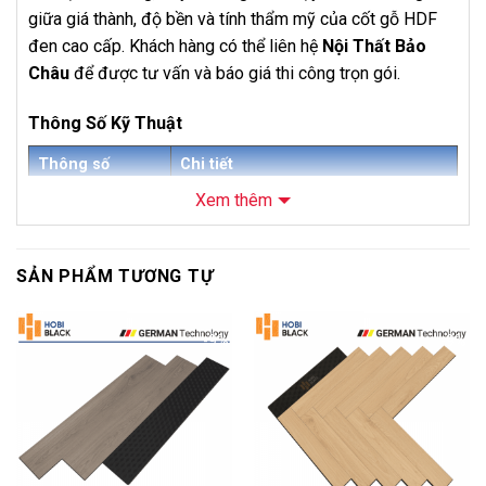
giữa giá thành, độ bền và tính thẩm mỹ của cốt gỗ HDF
đen cao cấp. Khách hàng có thể liên hệ
Nội Thất Bảo
Châu
để được tư vấn và báo giá thi công trọn gói.
Thông Số Kỹ Thuật
Thông số
Chi tiết
Xem thêm
Sàn Gỗ Hobi Black Cốt Đen 8mm
Tên sản phẩm
HB689
Mã sản phẩm
HB689
SẢN PHẨM TƯƠNG TỰ
Thương hiệu
Hobi Black
Loại sản phẩm
Sàn gỗ công nghiệp cốt đen
-9%
-9%
Độ dày
8mm + 1,5mm IXPE
Kích thước
1225 x 202mm
Số lượng
10 tấm/hộp
tấm/hộp