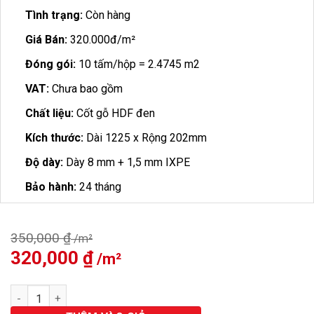
Tình trạng:
Còn hàng
Giá Bán:
320.000đ/m²
Đóng gói:
10 tấm/hộp = 2.4745 m2
VAT:
Chưa bao gồm
Chất liệu:
Cốt gỗ HDF đen
Kích thước:
Dài 1225 x Rộng 202mm
Độ dày:
Dày 8 mm + 1,5 mm IXPE
Bảo hành:
24 tháng
350,000
₫
Giá
320,000
₫
Giá
gốc
hiện
là:
tại
Sàn Gỗ Hobi Black Cốt Đen 8mm HB689 số lượng
350,000 ₫.
là:
320,000 ₫.