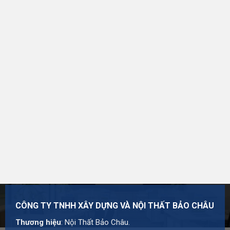
CÔNG TY TNHH XÂY DỰNG VÀ NỘI THẤT BẢO CHÂU
Thương hiệu:
Nội Thất Bảo Châu
Mã số thuế: 0107977616
Địa chỉ: Số 15, Ngõ 41 Xuân Thủy, Phường Cầu Giấy,
Hà Nội
Hotline:
0984 568 189
Email:
admin@suanhabaochau.com
Website:
suanhabaochau.com
Cần tư vấn thêm về mẫu này? Đội ngũ Bảo Châu sẵn
sàng khảo sát và báo giá chi tiết theo đúng nhu cầu của
bạn.
CÔNG TY TNHH XÂY DỰNG VÀ NỘI THẤT BẢO CHÂU
Thương hiệu
: Nội Thất Bảo Châu.