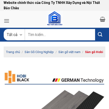
Bỏ
Website chính thức của Công Ty TNHH Xây Dựng và Nội Thất
Bảo Châu
qua
nội
dung
Tìm
kiếm:
Trang chủ
/
Sàn Gỗ Công Nghiệp
/
Sàn gỗ việt nam
/
Sàn gỗ Hobi
-9%