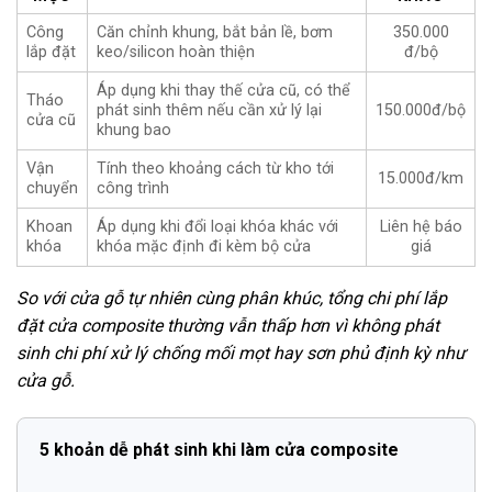
Công
Căn chỉnh khung, bắt bản lề, bơm
350.000
lắp đặt
keo/silicon hoàn thiện
đ/bộ
Áp dụng khi thay thế cửa cũ, có thể
Tháo
phát sinh thêm nếu cần xử lý lại
150.000đ/bộ
cửa cũ
khung bao
Vận
Tính theo khoảng cách từ kho tới
15.000đ/km
chuyển
công trình
Khoan
Áp dụng khi đổi loại khóa khác với
Liên hệ báo
khóa
khóa mặc định đi kèm bộ cửa
giá
So với cửa gỗ tự nhiên cùng phân khúc, tổng chi phí lắp
đặt cửa composite thường vẫn thấp hơn vì không phát
sinh chi phí xử lý chống mối mọt hay sơn phủ định kỳ như
cửa gỗ.
5 khoản dễ phát sinh khi làm cửa composite