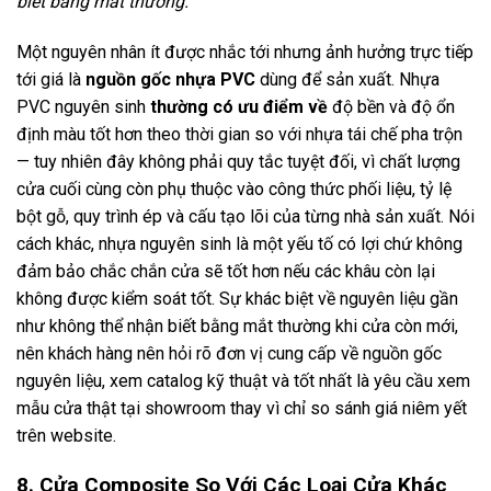
biết bằng mắt thường.
Một nguyên nhân ít được nhắc tới nhưng ảnh hưởng trực tiếp
tới giá là
nguồn gốc nhựa PVC
dùng để sản xuất. Nhựa
PVC nguyên sinh
thường có ưu điểm về
độ bền và độ ổn
định màu tốt hơn theo thời gian so với nhựa tái chế pha trộn
— tuy nhiên đây không phải quy tắc tuyệt đối, vì chất lượng
cửa cuối cùng còn phụ thuộc vào công thức phối liệu, tỷ lệ
bột gỗ, quy trình ép và cấu tạo lõi của từng nhà sản xuất. Nói
cách khác, nhựa nguyên sinh là một yếu tố có lợi chứ không
đảm bảo chắc chắn cửa sẽ tốt hơn nếu các khâu còn lại
không được kiểm soát tốt. Sự khác biệt về nguyên liệu gần
như không thể nhận biết bằng mắt thường khi cửa còn mới,
nên khách hàng nên hỏi rõ đơn vị cung cấp về nguồn gốc
nguyên liệu, xem catalog kỹ thuật và tốt nhất là yêu cầu xem
mẫu cửa thật tại showroom thay vì chỉ so sánh giá niêm yết
trên website.
8. Cửa Composite So Với Các Loại Cửa Khác