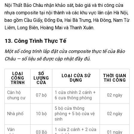
Nội Thất Bảo Châu nhận khảo sát, báo giá và thi công cửa
nhựa composite tại nội thành và các khu vực lân cận Hà Nội,
bao gồm Cầu Giấy, Đống Đa, Hai Bà Trưng, Hà Đông, Nam Từ
Liêm, Long Biên, Hoàng Mai và Thanh Xuân.
13. Công Trình Thực Tế
Một số công trình lắp đặt cửa composite thực tế của Bảo
Châu — số liệu sẽ được cập nhật đầy đủ.
LOẠI
SỐ
LOẠI CỬA SỬ
THỜI GIAN
CÔNG
LƯỢNG
DỤNG
THI CÔNG
TRÌNH
CỬA
Căn hộ
1 cửa chính 2 cánh +
07 bộ
02 ngày
chung cư
6 cưa thông phòng
5 bộ cửa thông
Nhà phố
10 bộ
phòng + 5 bộ cửa vệ
02 ngày
sinh
Văn
1 cửa 2 cánh + 2 cửa
03 Bộ
01 ngày