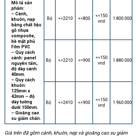
Mô tả sản
phẩm:
– Cánh,
<=150
Bộ
<=2210
<=800
1.800.000
khuôn, nẹp
vnd
bằng chất liệu
gỗ nhựa
composite,
bề mặt phủ
Film PVC
– Quy cách
<=150
cánh: panel
Bộ
<=2210
<=900
1.880.000
vnd
nguyên tấm,
độ dày cánh
40mm.
– Quy cách
khuôn:
125mm x
42mm – độ
<=150
dày tường
Bộ
<=2410
<=900
1.960.000
vnd
dưới 150mm.
– Gioăng cao
su giảm chấn.
Giá trên đã gồm cánh, khuôn, nẹp và gioăng cao su giảm