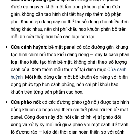
được ép nguyên khối một lần trong khuôn phẳng đơn
giản, không cần tạo hình chi tiết hay ráp thêm bộ phận
phụ. Khuôn ép dạng này có thể tái sử dụng cho nhiều đơn
hàng khác nhau, nên chi phí khấu hao khuôn phân bổ trên
mỗi bộ cửa thấp hơn hẳn các loại còn lại.
Cửa cánh huỳnh:
bề mặt panel có các đường gân, khung
tạo hình chìm nổi theo kiểu dáng riêng — đây là cách phân
loại theo kiểu tạo hình bề mặt, không phải theo số lượng
cánh cửa. Xem thêm mẫu thực tế tại danh mục
Cửa cánh
huỳnh
. Mỗi kiểu dáng cần một bộ khuôn ép riêng với biên
dạng phức tạp hơn cánh phẳng, nên chi phí khấu hao
khuôn trên từng sản phẩm cao hơn.
Cửa phào nổi:
có các đường phào (gờ nổi) được tạo hình
bằng khuôn ép hoặc ráp thêm chi tiết phào rời lên bề mặt
panel. Công đoạn này đòi hỏi căn chỉnh vị trí phào đối
xứng và xử lý kỹ mối nối giữa phào với mặt cánh để tránh
lộ đường ráp — kéo dài thời gian hoàn thiện so với cánh