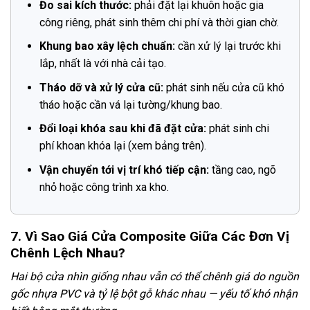
Đo sai kích thước:
phải đặt lại khuôn hoặc gia
công riêng, phát sinh thêm chi phí và thời gian chờ.
Khung bao xây lệch chuẩn:
cần xử lý lại trước khi
lắp, nhất là với nhà cải tạo.
Tháo dỡ và xử lý cửa cũ:
phát sinh nếu cửa cũ khó
tháo hoặc cần vá lại tường/khung bao.
Đổi loại khóa sau khi đã đặt cửa:
phát sinh chi
phí khoan khóa lại (xem bảng trên).
Vận chuyển tới vị trí khó tiếp cận:
tầng cao, ngõ
nhỏ hoặc công trình xa kho.
7. Vì Sao Giá Cửa Composite Giữa Các Đơn Vị
Chênh Lệch Nhau?
Hai bộ cửa nhìn giống nhau vẫn có thể chênh giá do nguồn
gốc nhựa PVC và tỷ lệ bột gỗ khác nhau — yếu tố khó nhận