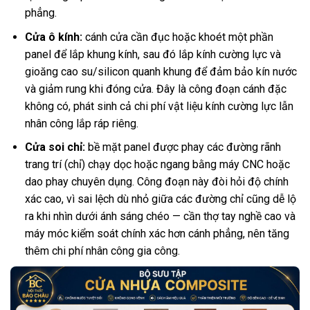
phẳng.
Cửa ô kính:
cánh cửa cần đục hoặc khoét một phần
panel để lắp khung kính, sau đó lắp kính cường lực và
gioăng cao su/silicon quanh khung để đảm bảo kín nước
và giảm rung khi đóng cửa. Đây là công đoạn cánh đặc
không có, phát sinh cả chi phí vật liệu kính cường lực lẫn
nhân công lắp ráp riêng.
Cửa soi chỉ:
bề mặt panel được phay các đường rãnh
trang trí (chỉ) chạy dọc hoặc ngang bằng máy CNC hoặc
dao phay chuyên dụng. Công đoạn này đòi hỏi độ chính
xác cao, vì sai lệch dù nhỏ giữa các đường chỉ cũng dễ lộ
ra khi nhìn dưới ánh sáng chéo — cần thợ tay nghề cao và
máy móc kiểm soát chính xác hơn cánh phẳng, nên tăng
thêm chi phí nhân công gia công.