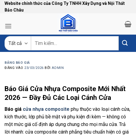
Bỏ
Website chính thức của Công Ty TNHH Xây Dựng và Nội Thất
Bảo Châu
qua
nội
dung
Tìm
kiếm:
BẢNG BÁO GIÁ
ĐĂNG VÀO
23/03/2026
BỞI
ADMIN
Báo Giá Cửa Nhựa Composite Mới Nhất
2026 — Đầy Đủ Các Loại Cánh Cửa
Báo giá
cửa nhựa composite
phụ thuộc vào loại cánh cửa,
kích thước, lớp phủ bề mặt và phụ kiện đi kèm — không có
một mức giá cố định áp dụng chung cho mọi mẫu cửa. Trả
lời nhanh: cửa composite cánh phẳng tiêu chuẩn hiện có giá