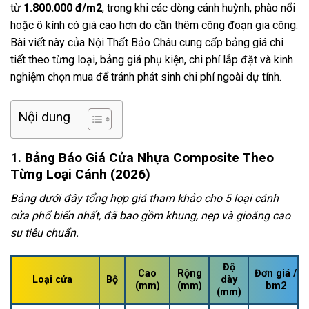
từ
1.800.000 đ/m2
, trong khi các dòng cánh huỳnh, phào nổi
hoặc ô kính có giá cao hơn do cần thêm công đoạn gia công.
Bài viết này của Nội Thất Bảo Châu cung cấp bảng giá chi
tiết theo từng loại, bảng giá phụ kiện, chi phí lắp đặt và kinh
nghiệm chọn mua để tránh phát sinh chi phí ngoài dự tính.
Nội dung
1. Bảng Báo Giá Cửa Nhựa Composite Theo
Từng Loại Cánh (2026)
Bảng dưới đây tổng hợp giá tham khảo cho 5 loại cánh
cửa phổ biến nhất, đã bao gồm khung, nẹp và gioăng cao
su tiêu chuẩn.
Độ
Cao
Rộng
Đơn giá /
Loại cửa
Bộ
dày
(mm)
(mm)
bm2
(mm)