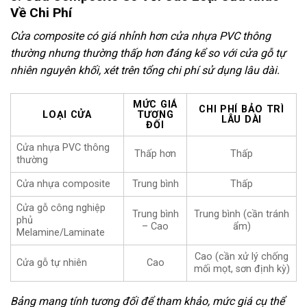
Về Chi Phí
Cửa composite có giá nhỉnh hơn cửa nhựa PVC thông
thường nhưng thường thấp hơn đáng kể so với cửa gỗ tự
nhiên nguyên khối, xét trên tổng chi phí sử dụng lâu dài.
MỨC GIÁ
CHI PHÍ BẢO TRÌ
LOẠI CỬA
TƯƠNG
LÂU DÀI
ĐỐI
Cửa nhựa PVC thông
Thấp hơn
Thấp
thường
Cửa nhựa composite
Trung bình
Thấp
Cửa gỗ công nghiệp
Trung bình
Trung bình (cần tránh
phủ
– Cao
ẩm)
Melamine/Laminate
Cao (cần xử lý chống
Cửa gỗ tự nhiên
Cao
mối mọt, sơn định kỳ)
Bảng mang tính tương đối để tham khảo, mức giá cụ thể