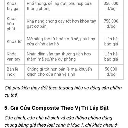
Khóa
Phổ thông, dễ lắp đặt, phù hợp cửa
350.000
tay gạt
thông phòng
đ/bộ
Khóa
Khả năng chống cạy tốt hơn khóa tay
750.000
hòa
gạt cơ bản
đ/bộ
phát
Mở bằng thẻ từ hoặc mã số, phù hợp
Liên hệ
Khóa từ
cửa chính căn hộ
báo giá
Khóa
Nhận diện vân tay, thường tích hợp
Liên hệ
vân tay
thêm mã số/thẻ dự phòng
báo giá
Bản lề
Chống gỉ tốt hơn bản lề mạ, khuyến
50.000
inox
khích cho cửa nhà vệ sinh
đ/bộ
Giá phụ kiện thay đổi theo thương hiệu và dòng sản phẩm
cụ thể,
5. Giá Cửa Composite Theo Vị Trí Lắp Đặt
Cửa chính, cửa nhà vệ sinh và cửa thông phòng dùng
chung bảng giá theo loại cánh ở Mục 1, chỉ khác nhau ở