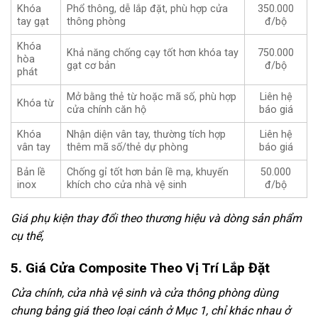
Khóa
Phổ thông, dễ lắp đặt, phù hợp cửa
350.000
tay gạt
thông phòng
đ/bộ
Khóa
Khả năng chống cạy tốt hơn khóa tay
750.000
hòa
gạt cơ bản
đ/bộ
phát
Mở bằng thẻ từ hoặc mã số, phù hợp
Liên hệ
Khóa từ
cửa chính căn hộ
báo giá
Khóa
Nhận diện vân tay, thường tích hợp
Liên hệ
vân tay
thêm mã số/thẻ dự phòng
báo giá
Bản lề
Chống gỉ tốt hơn bản lề mạ, khuyến
50.000
inox
khích cho cửa nhà vệ sinh
đ/bộ
Giá phụ kiện thay đổi theo thương hiệu và dòng sản phẩm
cụ thể,
5. Giá Cửa Composite Theo Vị Trí Lắp Đặt
Cửa chính, cửa nhà vệ sinh và cửa thông phòng dùng
chung bảng giá theo loại cánh ở Mục 1, chỉ khác nhau ở