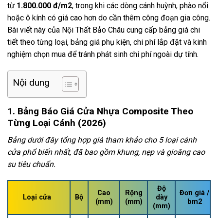
từ
1.800.000 đ/m2
, trong khi các dòng cánh huỳnh, phào nổi
hoặc ô kính có giá cao hơn do cần thêm công đoạn gia công.
Bài viết này của Nội Thất Bảo Châu cung cấp bảng giá chi
tiết theo từng loại, bảng giá phụ kiện, chi phí lắp đặt và kinh
nghiệm chọn mua để tránh phát sinh chi phí ngoài dự tính.
Nội dung
1. Bảng Báo Giá Cửa Nhựa Composite Theo
Từng Loại Cánh (2026)
Bảng dưới đây tổng hợp giá tham khảo cho 5 loại cánh
cửa phổ biến nhất, đã bao gồm khung, nẹp và gioăng cao
su tiêu chuẩn.
Độ
Cao
Rộng
Đơn giá /
Loại cửa
Bộ
dày
(mm)
(mm)
bm2
(mm)