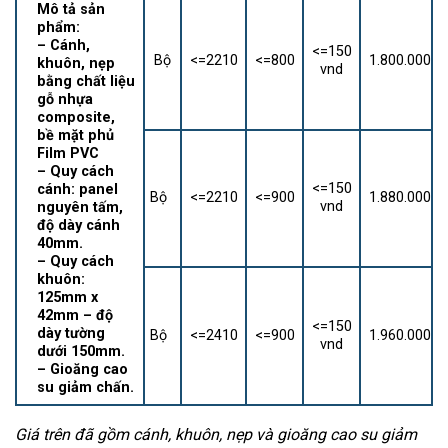
Mô tả sản
phẩm:
– Cánh,
<=150
Bộ
<=2210
<=800
1.800.000
khuôn, nẹp
vnd
bằng chất liệu
gỗ nhựa
composite,
bề mặt phủ
Film PVC
– Quy cách
<=150
cánh: panel
Bộ
<=2210
<=900
1.880.000
vnd
nguyên tấm,
độ dày cánh
40mm.
– Quy cách
khuôn:
125mm x
42mm – độ
<=150
dày tường
Bộ
<=2410
<=900
1.960.000
vnd
dưới 150mm.
– Gioăng cao
su giảm chấn.
Giá trên đã gồm cánh, khuôn, nẹp và gioăng cao su giảm