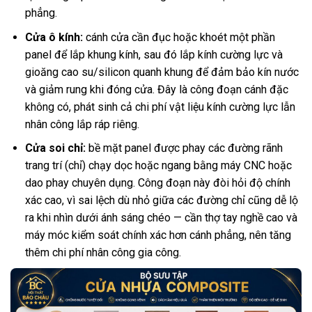
phẳng.
Cửa ô kính:
cánh cửa cần đục hoặc khoét một phần
panel để lắp khung kính, sau đó lắp kính cường lực và
gioăng cao su/silicon quanh khung để đảm bảo kín nước
và giảm rung khi đóng cửa. Đây là công đoạn cánh đặc
không có, phát sinh cả chi phí vật liệu kính cường lực lẫn
nhân công lắp ráp riêng.
Cửa soi chỉ:
bề mặt panel được phay các đường rãnh
trang trí (chỉ) chạy dọc hoặc ngang bằng máy CNC hoặc
dao phay chuyên dụng. Công đoạn này đòi hỏi độ chính
xác cao, vì sai lệch dù nhỏ giữa các đường chỉ cũng dễ lộ
ra khi nhìn dưới ánh sáng chéo — cần thợ tay nghề cao và
máy móc kiểm soát chính xác hơn cánh phẳng, nên tăng
thêm chi phí nhân công gia công.