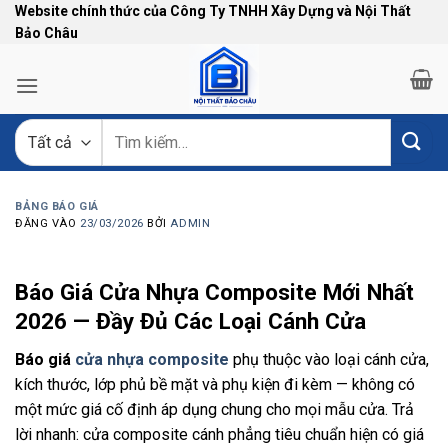
Bỏ
Website chính thức của Công Ty TNHH Xây Dựng và Nội Thất
Bảo Châu
qua
nội
dung
Tìm
kiếm:
BẢNG BÁO GIÁ
ĐĂNG VÀO
23/03/2026
BỞI
ADMIN
Báo Giá Cửa Nhựa Composite Mới Nhất
2026 — Đầy Đủ Các Loại Cánh Cửa
Báo giá
cửa nhựa composite
phụ thuộc vào loại cánh cửa,
kích thước, lớp phủ bề mặt và phụ kiện đi kèm — không có
một mức giá cố định áp dụng chung cho mọi mẫu cửa. Trả
lời nhanh: cửa composite cánh phẳng tiêu chuẩn hiện có giá