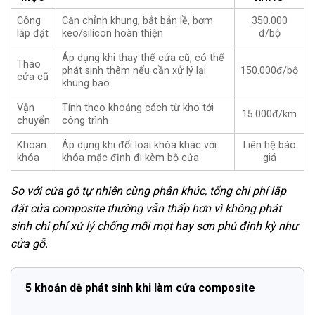
Công
Căn chỉnh khung, bắt bản lề, bơm
350.000
lắp đặt
keo/silicon hoàn thiện
đ/bộ
Áp dụng khi thay thế cửa cũ, có thể
Tháo
phát sinh thêm nếu cần xử lý lại
150.000đ/bộ
cửa cũ
khung bao
Vận
Tính theo khoảng cách từ kho tới
15.000đ/km
chuyển
công trình
Khoan
Áp dụng khi đổi loại khóa khác với
Liên hệ báo
khóa
khóa mặc định đi kèm bộ cửa
giá
So với cửa gỗ tự nhiên cùng phân khúc, tổng chi phí lắp
đặt cửa composite thường vẫn thấp hơn vì không phát
sinh chi phí xử lý chống mối mọt hay sơn phủ định kỳ như
cửa gỗ.
5 khoản dễ phát sinh khi làm cửa composite