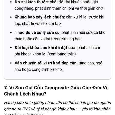
Đo sai kích thước:
phải đặt lại khuôn hoặc gia
công riêng, phát sinh thêm chi phí và thời gian chờ.
Khung bao xây lệch chuẩn:
cần xử lý lại trước khi
lắp, nhất là với nhà cải tạo.
Tháo dỡ và xử lý cửa cũ:
phát sinh nếu cửa cũ khó
tháo hoặc cần vá lại tường/khung bao.
Đổi loại khóa sau khi đã đặt cửa:
phát sinh chi
phí khoan khóa lại (xem bảng trên).
Vận chuyển tới vị trí khó tiếp cận:
tầng cao, ngõ
nhỏ hoặc công trình xa kho.
7. Vì Sao Giá Cửa Composite Giữa Các Đơn Vị
Chênh Lệch Nhau?
Hai bộ cửa nhìn giống nhau vẫn có thể chênh giá do nguồn
gốc nhựa PVC và tỷ lệ bột gỗ khác nhau — yếu tố khó nhận