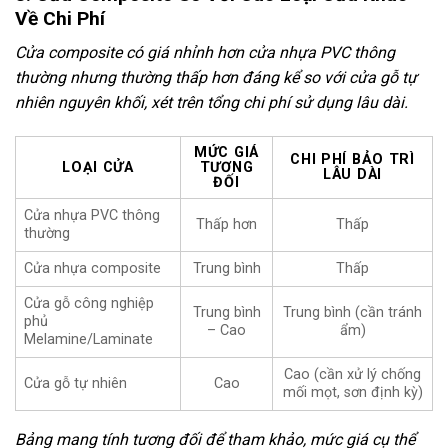
Về Chi Phí
Cửa composite có giá nhỉnh hơn cửa nhựa PVC thông
thường nhưng thường thấp hơn đáng kể so với cửa gỗ tự
nhiên nguyên khối, xét trên tổng chi phí sử dụng lâu dài.
MỨC GIÁ
CHI PHÍ BẢO TRÌ
LOẠI CỬA
TƯƠNG
LÂU DÀI
ĐỐI
Cửa nhựa PVC thông
Thấp hơn
Thấp
thường
Cửa nhựa composite
Trung bình
Thấp
Cửa gỗ công nghiệp
Trung bình
Trung bình (cần tránh
phủ
– Cao
ẩm)
Melamine/Laminate
Cao (cần xử lý chống
Cửa gỗ tự nhiên
Cao
mối mọt, sơn định kỳ)
Bảng mang tính tương đối để tham khảo, mức giá cụ thể