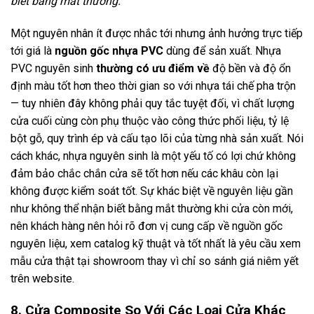
biết bằng mắt thường.
Một nguyên nhân ít được nhắc tới nhưng ảnh hưởng trực tiếp
tới giá là
nguồn gốc nhựa PVC
dùng để sản xuất. Nhựa
PVC nguyên sinh
thường có ưu điểm về
độ bền và độ ổn
định màu tốt hơn theo thời gian so với nhựa tái chế pha trộn
— tuy nhiên đây không phải quy tắc tuyệt đối, vì chất lượng
cửa cuối cùng còn phụ thuộc vào công thức phối liệu, tỷ lệ
bột gỗ, quy trình ép và cấu tạo lõi của từng nhà sản xuất. Nói
cách khác, nhựa nguyên sinh là một yếu tố có lợi chứ không
đảm bảo chắc chắn cửa sẽ tốt hơn nếu các khâu còn lại
không được kiểm soát tốt. Sự khác biệt về nguyên liệu gần
như không thể nhận biết bằng mắt thường khi cửa còn mới,
nên khách hàng nên hỏi rõ đơn vị cung cấp về nguồn gốc
nguyên liệu, xem catalog kỹ thuật và tốt nhất là yêu cầu xem
mẫu cửa thật tại showroom thay vì chỉ so sánh giá niêm yết
trên website.
8. Cửa Composite So Với Các Loại Cửa Khác