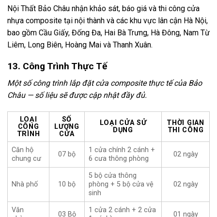
Nội Thất Bảo Châu nhận khảo sát, báo giá và thi công cửa
nhựa composite tại nội thành và các khu vực lân cận Hà Nội,
bao gồm Cầu Giấy, Đống Đa, Hai Bà Trưng, Hà Đông, Nam Từ
Liêm, Long Biên, Hoàng Mai và Thanh Xuân.
13. Công Trình Thực Tế
Một số công trình lắp đặt cửa composite thực tế của Bảo
Châu — số liệu sẽ được cập nhật đầy đủ.
LOẠI
SỐ
LOẠI CỬA SỬ
THỜI GIAN
CÔNG
LƯỢNG
DỤNG
THI CÔNG
TRÌNH
CỬA
Căn hộ
1 cửa chính 2 cánh +
07 bộ
02 ngày
chung cư
6 cưa thông phòng
5 bộ cửa thông
Nhà phố
10 bộ
phòng + 5 bộ cửa vệ
02 ngày
sinh
Văn
1 cửa 2 cánh + 2 cửa
03 Bộ
01 ngày