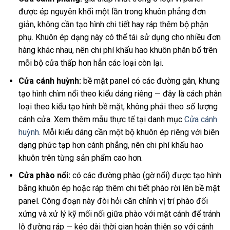
được ép nguyên khối một lần trong khuôn phẳng đơn
giản, không cần tạo hình chi tiết hay ráp thêm bộ phận
phụ. Khuôn ép dạng này có thể tái sử dụng cho nhiều đơn
hàng khác nhau, nên chi phí khấu hao khuôn phân bổ trên
mỗi bộ cửa thấp hơn hẳn các loại còn lại.
Cửa cánh huỳnh:
bề mặt panel có các đường gân, khung
tạo hình chìm nổi theo kiểu dáng riêng — đây là cách phân
loại theo kiểu tạo hình bề mặt, không phải theo số lượng
cánh cửa. Xem thêm mẫu thực tế tại danh mục
Cửa cánh
huỳnh
. Mỗi kiểu dáng cần một bộ khuôn ép riêng với biên
dạng phức tạp hơn cánh phẳng, nên chi phí khấu hao
khuôn trên từng sản phẩm cao hơn.
Cửa phào nổi:
có các đường phào (gờ nổi) được tạo hình
bằng khuôn ép hoặc ráp thêm chi tiết phào rời lên bề mặt
panel. Công đoạn này đòi hỏi căn chỉnh vị trí phào đối
xứng và xử lý kỹ mối nối giữa phào với mặt cánh để tránh
lộ đường ráp — kéo dài thời gian hoàn thiện so với cánh