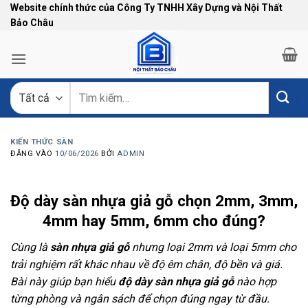
Bỏ
Website chính thức của Công Ty TNHH Xây Dựng và Nội Thất
Bảo Châu
qua
nội
dung
Tìm
kiếm:
KIẾN THỨC SÀN
ĐĂNG VÀO
10/06/2026
BỞI
ADMIN
Độ dày sàn nhựa giả gỗ chọn 2mm, 3mm,
4mm hay 5mm, 6mm cho đúng?
Cùng là
sàn nhựa giả gỗ
nhưng loại 2mm và loại 5mm cho
trải nghiệm rất khác nhau về độ êm chân, độ bền và giá.
Bài này giúp bạn hiểu
độ dày sàn nhựa giả gỗ
nào hợp
từng phòng và ngân sách để chọn đúng ngay từ đầu.