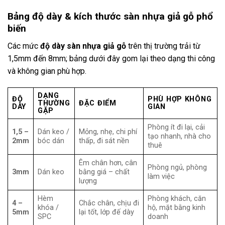
Bảng độ dày & kích thước sàn nhựa giả gỗ phổ
biến
Các mức
độ dày sàn nhựa giả gỗ
trên thị trường trải từ
1,5mm đến 8mm; bảng dưới đây gom lại theo dạng thi công
và không gian phù hợp.
DẠNG
ĐỘ
PHÙ HỢP KHÔNG
THƯỜNG
ĐẶC ĐIỂM
DÀY
GIAN
GẶP
Phòng ít đi lại, cải
1,5 –
Dán keo /
Mỏng, nhẹ, chi phí
tạo nhanh, nhà cho
2mm
bóc dán
thấp, đi sát nền
thuê
Êm chân hơn, cân
Phòng ngủ, phòng
3mm
Dán keo
bằng giá – chất
làm việc
lượng
Hèm
Phòng khách, căn
4 –
Chắc chân, chịu đi
khóa /
hộ, mặt bằng kinh
5mm
lại tốt, lớp đế dày
SPC
doanh