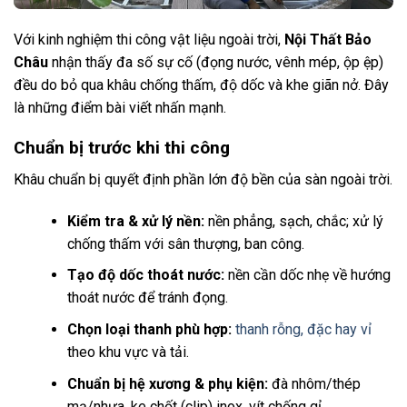
Với kinh nghiệm thi công vật liệu ngoài trời,
Nội Thất Bảo
Châu
nhận thấy đa số sự cố (đọng nước, vênh mép, ộp ệp)
đều do bỏ qua khâu chống thấm, độ dốc và khe giãn nở. Đây
là những điểm bài viết nhấn mạnh.
Chuẩn bị trước khi thi công
Khâu chuẩn bị quyết định phần lớn độ bền của sàn ngoài trời.
Kiểm tra & xử lý nền:
nền phẳng, sạch, chắc; xử lý
chống thấm với sân thượng, ban công.
Tạo độ dốc thoát nước:
nền cần dốc nhẹ về hướng
thoát nước để tránh đọng.
Chọn loại thanh phù hợp:
thanh rỗng, đặc hay vỉ
theo khu vực và tải.
Chuẩn bị hệ xương & phụ kiện:
đà nhôm/thép
mạ/nhựa, ke chốt (clip) inox, vít chống gỉ.