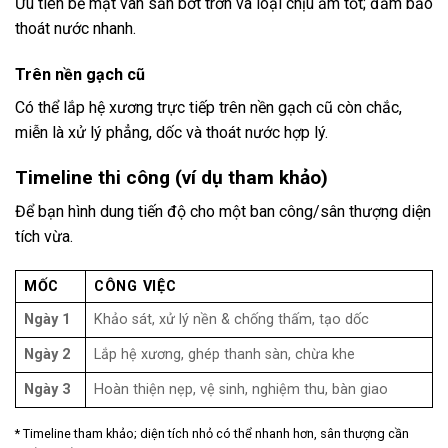
Ưu tiên bề mặt vân sần bớt trơn và loại chịu ẩm tốt; đảm bảo
thoát nước nhanh.
Trên nền gạch cũ
Có thể lắp hệ xương trực tiếp trên nền gạch cũ còn chắc,
miễn là xử lý phẳng, dốc và thoát nước hợp lý.
Timeline thi công (ví dụ tham khảo)
Để bạn hình dung tiến độ cho một ban công/sân thượng diện
tích vừa.
MỐC
CÔNG VIỆC
Ngày 1
Khảo sát, xử lý nền & chống thấm, tạo dốc
Ngày 2
Lắp hệ xương, ghép thanh sàn, chừa khe
Ngày 3
Hoàn thiện nẹp, vệ sinh, nghiệm thu, bàn giao
* Timeline tham khảo; diện tích nhỏ có thể nhanh hơn, sân thượng cần