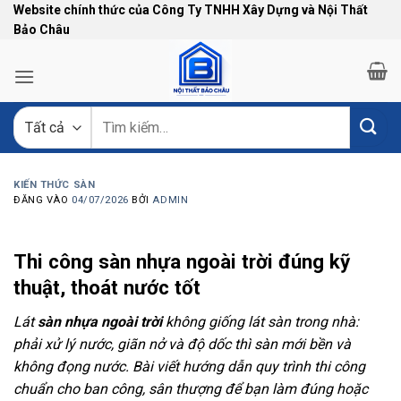
Bỏ
Website chính thức của Công Ty TNHH Xây Dựng và Nội Thất
Bảo Châu
qua
nội
dung
Tìm
kiếm:
KIẾN THỨC SÀN
ĐĂNG VÀO
04/07/2026
BỞI
ADMIN
Thi công sàn nhựa ngoài trời đúng kỹ
thuật, thoát nước tốt
Lát
sàn nhựa ngoài trời
không giống lát sàn trong nhà:
phải xử lý nước, giãn nở và độ dốc thì sàn mới bền và
không đọng nước. Bài viết hướng dẫn quy trình thi công
chuẩn cho ban công, sân thượng để bạn làm đúng hoặc