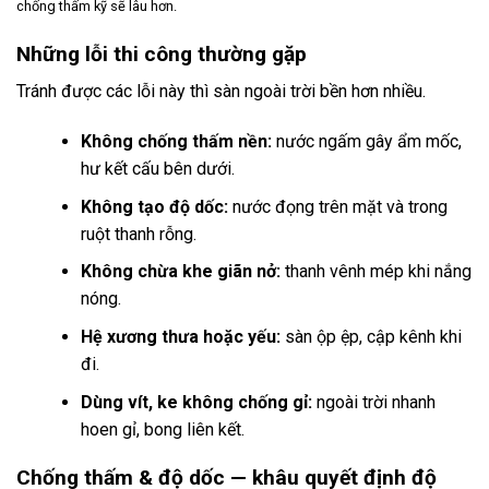
chống thấm kỹ sẽ lâu hơn.
Những lỗi thi công thường gặp
Tránh được các lỗi này thì sàn ngoài trời bền hơn nhiều.
Không chống thấm nền:
nước ngấm gây ẩm mốc,
hư kết cấu bên dưới.
Không tạo độ dốc:
nước đọng trên mặt và trong
ruột thanh rỗng.
Không chừa khe giãn nở:
thanh vênh mép khi nắng
nóng.
Hệ xương thưa hoặc yếu:
sàn ộp ệp, cập kênh khi
đi.
Dùng vít, ke không chống gỉ:
ngoài trời nhanh
hoen gỉ, bong liên kết.
Chống thấm & độ dốc — khâu quyết định độ