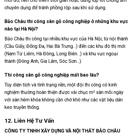
mới đổ, nên chờ thêm thời gian hoặc dùng lớp lót chống ẩm
chuyên dụng để tránh phồng rộp sau khi sử dụng.
Bảo Châu thi công sàn gỗ công nghiệp ở những khu vực
nào tại Hà Nội?
Bảo Châu thi công tại nhiều khu vực của Hà Nội, từ nội thành
(Cầu Giấy, Đống Đa, Hai Bà Trưng…) đến các khu đô thị mới
(Nam Từ Liêm, Hà Đông, Long Biên…) và khu vực ngoại
thành (Đông Anh, Gia Lâm, Sóc Sơn…).
Thi công sàn gỗ công nghiệp mất bao lâu?
Tùy diện tích và tình trạng nền, một đội thi công có kinh
nghiệm thường hoàn thiện được vài chục m² sàn mỗi ngày
với sàn hèm khóa không cần chờ khô như các vật liệu dán
keo truyền thống.
12. Liên Hệ Tư Vấn
CÔNG TY TNHH XÂY DỰNG VÀ NỘI THẤT BẢO CHÂU