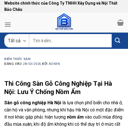
Bỏ
Website chính thức của Công Ty TNHH Xây Dựng và Nội Thất
Bảo Châu
qua
nội
dung
Tìm
kiếm:
KIẾN THỨC SÀN
ĐĂNG VÀO
28/03/2026
BỞI
ADMIN
Thi Công Sàn Gỗ Công Nghiệp Tại Hà
Nội: Lưu Ý Chống Nồm Ẩm
Sàn gỗ công nghiệp Hà Nội
là lựa chọn phổ biến cho nhà ở,
căn hộ và văn phòng, nhưng khí hậu Hà Nội có một đặc điểm
ít nơi khác gặp phải: hiện tượng
nồm ẩm
vào cuối mùa đông
đầu mùa xuân, khi độ ẩm không khí có thể duy trì ở mức rất