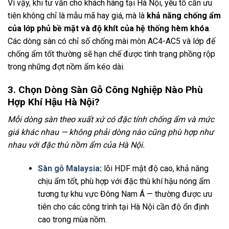
Vì vậy, khi tư vấn cho khách hàng tại Hà Nội, yếu tố cần ưu
tiên không chỉ là mẫu mã hay giá, mà là
khả năng chống ẩm
của lớp phủ bề mặt và độ khít của hệ thống hèm khóa
.
Các dòng sàn có chỉ số chống mài mòn AC4-AC5 và lớp đế
chống ẩm tốt thường sẽ hạn chế được tình trạng phồng rộp
trong những đợt nồm ẩm kéo dài.
3. Chọn Dòng Sàn Gỗ Công Nghiệp Nào Phù
Hợp Khí Hậu Hà Nội?
Mỗi dòng sàn theo xuất xứ có đặc tính chống ẩm và mức
giá khác nhau — không phải dòng nào cũng phù hợp như
nhau với đặc thù nồm ẩm của Hà Nội.
Sàn gỗ Malaysia
:
lõi HDF mật độ cao, khả năng
chịu ẩm tốt, phù hợp với đặc thù khí hậu nóng ẩm
tương tự khu vực Đông Nam Á — thường được ưu
tiên cho các công trình tại Hà Nội cần độ ổn định
cao trong mùa nồm.