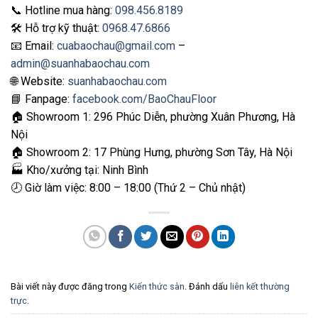
📞 Hotline mua hàng:
098.456.8189
🛠️ Hỗ trợ kỹ thuật:
0968.47.6866
📧 Email:
cuabaochau@gmail.com
–
admin@suanhabaochau.com
🌐 Website:
suanhabaochau.com
📘 Fanpage:
facebook.com/BaoChauFloor
🏠 Showroom 1: 296 Phúc Diễn, phường Xuân Phương, Hà
Nội
🏠 Showroom 2: 17 Phùng Hưng, phường Sơn Tây, Hà Nội
🏭 Kho/xưởng tại: Ninh Bình
🕗 Giờ làm việc: 8:00 – 18:00 (Thứ 2 – Chủ nhật)
Bài viết này được đăng trong
Kiến thức sàn
. Đánh dấu
liên kết thường
trực
.