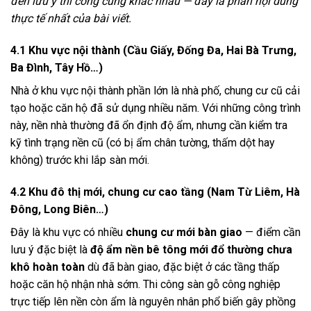
đến lưu ý thi công cũng khác nhau — đây là phần nội dung
thực tế nhất của bài viết.
4.1 Khu vực nội thành (Cầu Giấy, Đống Đa, Hai Bà Trưng,
Ba Đình, Tây Hồ…)
Nhà ở khu vực nội thành phần lớn là nhà phố, chung cư cũ cải
tạo hoặc căn hộ đã sử dụng nhiều năm. Với những công trình
này, nền nhà thường đã ổn định độ ẩm, nhưng cần kiểm tra
kỹ tình trạng nền cũ (có bị ẩm chân tường, thấm dột hay
không) trước khi lắp sàn mới.
4.2 Khu đô thị mới, chung cư cao tầng (Nam Từ Liêm, Hà
Đông, Long Biên…)
Đây là khu vực có nhiều
chung cư mới bàn giao
— điểm cần
lưu ý đặc biệt là
độ ẩm nền bê tông mới đổ thường chưa
khô hoàn toàn
dù đã bàn giao, đặc biệt ở các tầng thấp
hoặc căn hộ nhận nhà sớm. Thi công sàn gỗ công nghiệp
trực tiếp lên nền còn ẩm là nguyên nhân phổ biến gây phồng