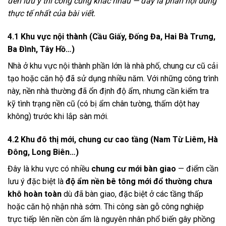
đến lưu ý thi công cũng khác nhau — đây là phần nội dung
thực tế nhất của bài viết.
4.1 Khu vực nội thành (Cầu Giấy, Đống Đa, Hai Bà Trưng,
Ba Đình, Tây Hồ…)
Nhà ở khu vực nội thành phần lớn là nhà phố, chung cư cũ cải
tạo hoặc căn hộ đã sử dụng nhiều năm. Với những công trình
này, nền nhà thường đã ổn định độ ẩm, nhưng cần kiểm tra
kỹ tình trạng nền cũ (có bị ẩm chân tường, thấm dột hay
không) trước khi lắp sàn mới.
4.2 Khu đô thị mới, chung cư cao tầng (Nam Từ Liêm, Hà
Đông, Long Biên…)
Đây là khu vực có nhiều
chung cư mới bàn giao
— điểm cần
lưu ý đặc biệt là
độ ẩm nền bê tông mới đổ thường chưa
khô hoàn toàn
dù đã bàn giao, đặc biệt ở các tầng thấp
hoặc căn hộ nhận nhà sớm. Thi công sàn gỗ công nghiệp
trực tiếp lên nền còn ẩm là nguyên nhân phổ biến gây phồng