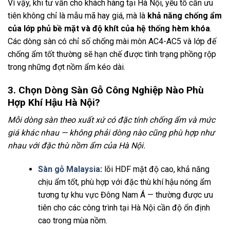
Vì vậy, khi tư vấn cho khách hàng tại Hà Nội, yếu tố cần ưu
tiên không chỉ là mẫu mã hay giá, mà là
khả năng chống ẩm
của lớp phủ bề mặt và độ khít của hệ thống hèm khóa
.
Các dòng sàn có chỉ số chống mài mòn AC4-AC5 và lớp đế
chống ẩm tốt thường sẽ hạn chế được tình trạng phồng rộp
trong những đợt nồm ẩm kéo dài.
3. Chọn Dòng Sàn Gỗ Công Nghiệp Nào Phù
Hợp Khí Hậu Hà Nội?
Mỗi dòng sàn theo xuất xứ có đặc tính chống ẩm và mức
giá khác nhau — không phải dòng nào cũng phù hợp như
nhau với đặc thù nồm ẩm của Hà Nội.
Sàn gỗ Malaysia
:
lõi HDF mật độ cao, khả năng
chịu ẩm tốt, phù hợp với đặc thù khí hậu nóng ẩm
tương tự khu vực Đông Nam Á — thường được ưu
tiên cho các công trình tại Hà Nội cần độ ổn định
cao trong mùa nồm.