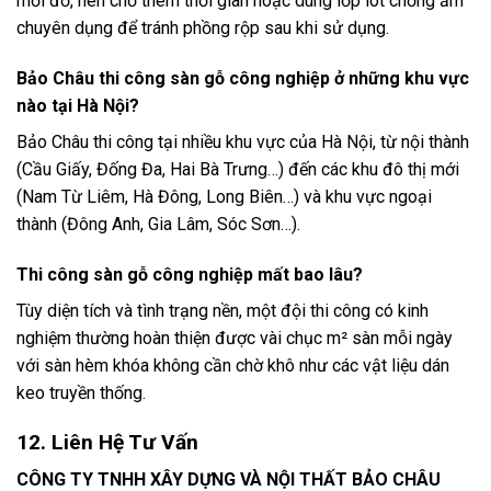
mới đổ, nên chờ thêm thời gian hoặc dùng lớp lót chống ẩm
chuyên dụng để tránh phồng rộp sau khi sử dụng.
Bảo Châu thi công sàn gỗ công nghiệp ở những khu vực
nào tại Hà Nội?
Bảo Châu thi công tại nhiều khu vực của Hà Nội, từ nội thành
(Cầu Giấy, Đống Đa, Hai Bà Trưng…) đến các khu đô thị mới
(Nam Từ Liêm, Hà Đông, Long Biên…) và khu vực ngoại
thành (Đông Anh, Gia Lâm, Sóc Sơn…).
Thi công sàn gỗ công nghiệp mất bao lâu?
Tùy diện tích và tình trạng nền, một đội thi công có kinh
nghiệm thường hoàn thiện được vài chục m² sàn mỗi ngày
với sàn hèm khóa không cần chờ khô như các vật liệu dán
keo truyền thống.
12. Liên Hệ Tư Vấn
CÔNG TY TNHH XÂY DỰNG VÀ NỘI THẤT BẢO CHÂU