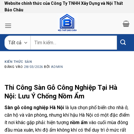
Bỏ
Website chính thức của Công Ty TNHH Xây Dựng và Nội Thất
Bảo Châu
qua
nội
dung
Tìm
kiếm:
KIẾN THỨC SÀN
ĐĂNG VÀO
28/03/2026
BỞI
ADMIN
Thi Công Sàn Gỗ Công Nghiệp Tại Hà
Nội: Lưu Ý Chống Nồm Ẩm
Sàn gỗ công nghiệp Hà Nội
là lựa chọn phổ biến cho nhà ở,
căn hộ và văn phòng, nhưng khí hậu Hà Nội có một đặc điểm
ít nơi khác gặp phải: hiện tượng
nồm ẩm
vào cuối mùa đông
đầu mùa xuân, khi độ ẩm không khí có thể duy trì ở mức rất