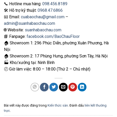
📞 Hotline mua hàng:
098.456.8189
🛠️ Hỗ trợ kỹ thuật:
0968.47.6866
📧 Email:
cuabaochau@gmail.com
–
admin@suanhabaochau.com
🌐 Website:
suanhabaochau.com
📘 Fanpage:
facebook.com/BaoChauFloor
🏠 Showroom 1: 296 Phúc Diễn, phường Xuân Phương, Hà
Nội
🏠 Showroom 2: 17 Phùng Hưng, phường Sơn Tây, Hà Nội
🏭 Kho/xưởng tại: Ninh Bình
🕗 Giờ làm việc: 8:00 – 18:00 (Thứ 2 – Chủ nhật)
Bài viết này được đăng trong
Kiến thức sàn
. Đánh dấu
liên kết thường
trực
.